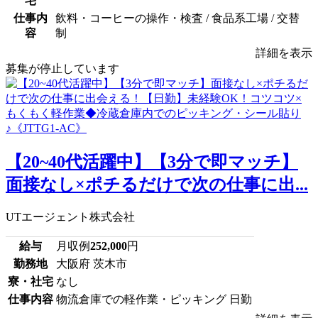
宅
仕事内
飲料・コーヒーの操作・検査 / 食品系工場 / 交替
容
制
詳細を表示
募集が停止しています
【20~40代活躍中】【3分で即マッチ】
面接なし×ポチるだけで次の仕事に出...
UTエージェント株式会社
給与
月収例
252,000
円
勤務地
大阪府 茨木市
寮・社宅
なし
仕事内容
物流倉庫での軽作業・ピッキング 日勤