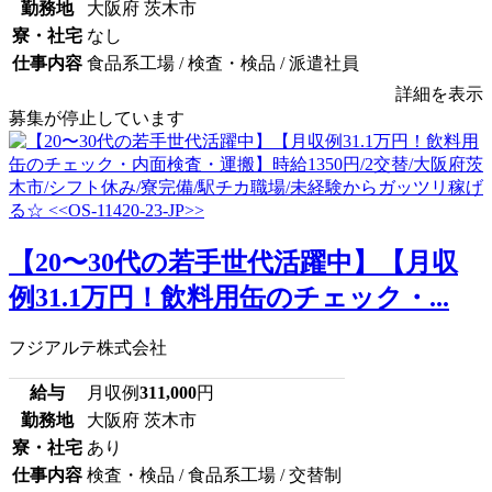
勤務地
大阪府 茨木市
寮・社宅
なし
仕事内容
食品系工場 / 検査・検品 / 派遣社員
詳細を表示
募集が停止しています
【20〜30代の若手世代活躍中】【月収
例31.1万円！飲料用缶のチェック・...
フジアルテ株式会社
給与
月収例
311,000
円
勤務地
大阪府 茨木市
寮・社宅
あり
仕事内容
検査・検品 / 食品系工場 / 交替制