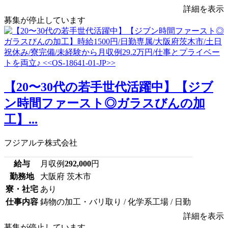
詳細を表示
募集が停止しています
【20〜30代の若手世代活躍中】【ジブ
ン時間ファースト◎ガラスびんの加
工】...
フジアルテ株式会社
給与
月収例
292,000
円
勤務地
大阪府 茨木市
寮・社宅
あり
仕事内容
鋳物の加工・バリ取り / 化学系工場 / 日勤
詳細を表示
募集が停止しています