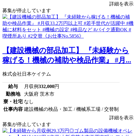
詳細を表示
募集が停止しています
【建設機械の部品加工】 『未経験から
稼げる！機械の補助や検品作業』 #月...
株式会社日本ケイテム
給与
月収例
332,000
円
勤務地
大阪府 茨木市
寮・社宅
なし
仕事内容
建設機械の検品・加工 / 機械系工場 / 交替制
詳細を表示
募集が停止しています