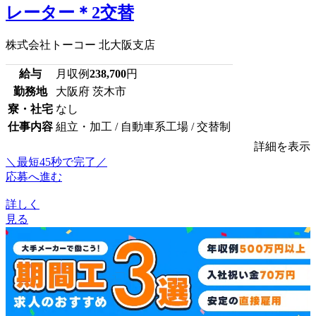
レーター＊2交替
株式会社トーコー 北大阪支店
給与
月収例
238,700
円
勤務地
大阪府 茨木市
寮・社宅
なし
仕事内容
組立・加工 / 自動車系工場 / 交替制
詳細を表示
＼最短45秒で完了／
応募へ進む
詳しく
見る