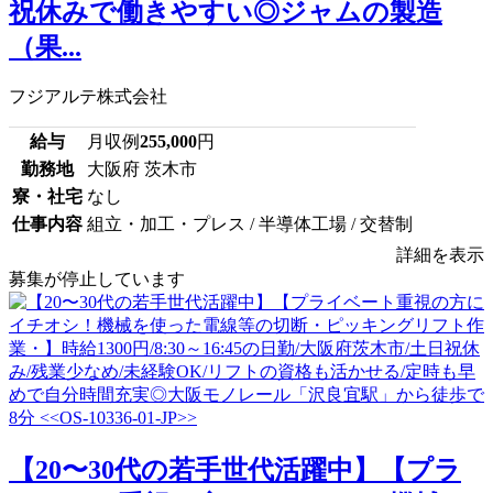
祝休みで働きやすい◎ジャムの製造
（果...
フジアルテ株式会社
給与
月収例
255,000
円
勤務地
大阪府 茨木市
寮・社宅
なし
仕事内容
組立・加工・プレス / 半導体工場 / 交替制
詳細を表示
募集が停止しています
【20〜30代の若手世代活躍中】【プラ