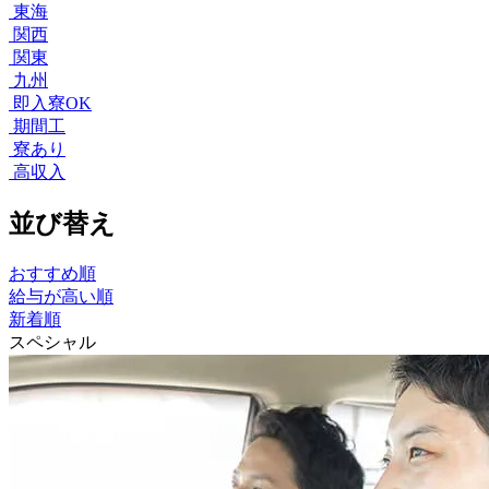
東海
関西
関東
九州
即入寮OK
期間工
寮あり
高収入
並び替え
おすすめ順
給与が高い順
新着順
スペシャル