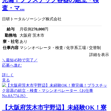
査・マ...
日研トータルソーシング株式会社
給与
月収例
270,000
円
勤務地
大阪府 茨木市
寮・社宅
あり
仕事内容
マシンオペレータ・検査 / 化学系工場 / 交替制
詳細を表示
＼最短45秒で完了／
応募へ進む
詳しく
見る
【大阪府茨木市宇野辺】未経験OK！寮