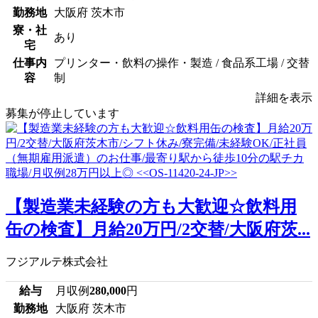
勤務地
大阪府 茨木市
寮・社
あり
宅
仕事内
プリンター・飲料の操作・製造 / 食品系工場 / 交替
容
制
詳細を表示
募集が停止しています
【製造業未経験の方も大歓迎☆飲料用
缶の検査】月給20万円/2交替/大阪府茨...
フジアルテ株式会社
給与
月収例
280,000
円
勤務地
大阪府 茨木市