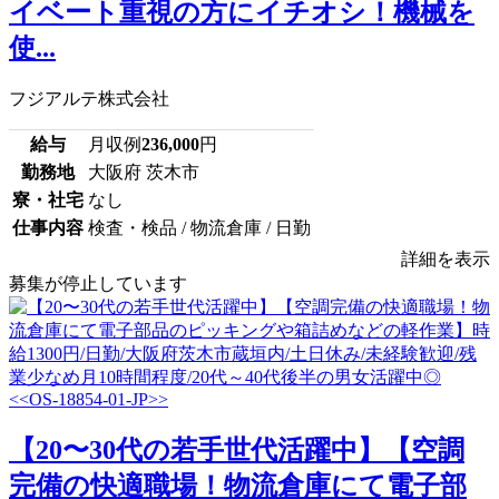
イベート重視の方にイチオシ！機械を
使...
フジアルテ株式会社
給与
月収例
236,000
円
勤務地
大阪府 茨木市
寮・社宅
なし
仕事内容
検査・検品 / 物流倉庫 / 日勤
詳細を表示
募集が停止しています
【20〜30代の若手世代活躍中】【空調
完備の快適職場！物流倉庫にて電子部