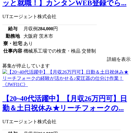
ッと就職！】カンタンWEB登録でら...
UTエージェント株式会社
給与
月収例
284,000
円
勤務地
大阪府 茨木市
寮・社宅
あり
仕事内容
機械系工場での検査・検品 交替制
詳細を表示
募集が停止しています
【20~40代活躍中】【月収26万円可】日
勤＆土日祝休み★リーチフォークの...
UTエージェント株式会社