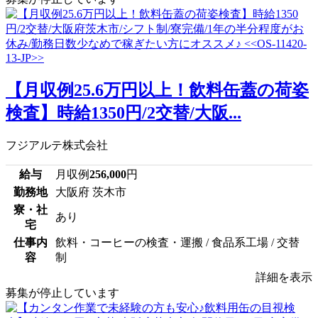
【月収例25.6万円以上！飲料缶蓋の荷姿
検査】時給1350円/2交替/大阪...
フジアルテ株式会社
給与
月収例
256,000
円
勤務地
大阪府 茨木市
寮・社
あり
宅
仕事内
飲料・コーヒーの検査・運搬 / 食品系工場 / 交替
容
制
詳細を表示
募集が停止しています