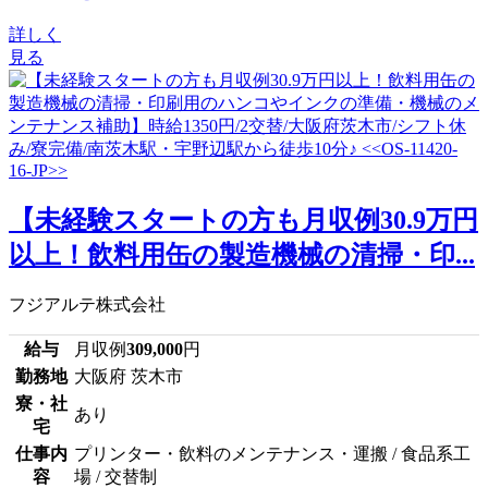
詳しく
見る
【未経験スタートの方も月収例30.9万円
以上！飲料用缶の製造機械の清掃・印...
フジアルテ株式会社
給与
月収例
309,000
円
勤務地
大阪府 茨木市
寮・社
あり
宅
仕事内
プリンター・飲料のメンテナンス・運搬 / 食品系工
容
場 / 交替制