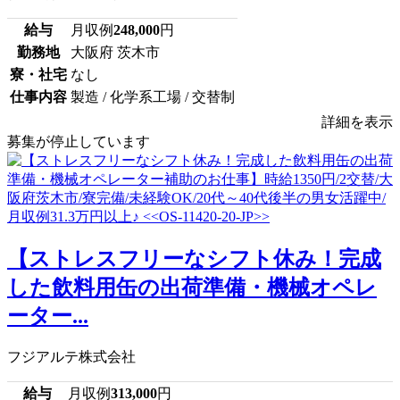
給与
月収例
248,000
円
勤務地
大阪府 茨木市
寮・社宅
なし
仕事内容
製造 / 化学系工場 / 交替制
詳細を表示
募集が停止しています
【ストレスフリーなシフト休み！完成
した飲料用缶の出荷準備・機械オペレ
ーター...
フジアルテ株式会社
給与
月収例
313,000
円