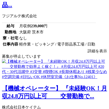
品...
フジアルテ株式会社
給与
月収例
239,000
円
勤務地
大阪府 茨木市
寮・社宅
なし
仕事内容
軽作業・ピッキング / 電子部品系工場 / 日勤
詳細を表示
募集が停止しています
【機械オペレーター】 『未経験OK！月
収24.8万円以上可 交替勤務で...
株式会社日本ケイテム