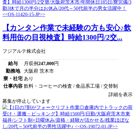
【カンタン作業で未経験の方も安心♪飲
料用缶の目視検査】時給1300円/2交...
フジアルテ株式会社
給与
月収例
247,000
円
勤務地
大阪府 茨木市
寮・社宅
あり
仕事内容
飲料・コーヒーの検査 / 食品系工場 / 交替制
詳細を表示
募集が停止しています