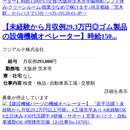
【未経験から月収例29.3万円◎ゴム製品
の設備機械オペレーター】時給150...
フジアルテ株式会社
給与
月収例
293,000
円
勤務地
大阪府 茨木市
寮・社宅
なし
仕事内容
検査・検品 / 自動車系工場 / 交替制
詳細を表示
募集が停止しています