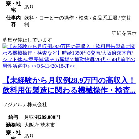
寮・社
あり
宅
仕事内
飲料・コーヒーの操作・検査 / 食品系工場 / 交替
容
制
詳細を表示
募集が停止しています
【未経験から月収例28.9万円の高収入！
飲料用缶製造に関わる機械操作・検査...
フジアルテ株式会社
給与
月収例
289,000
円
勤務地
大阪府 茨木市
寮・社
あり