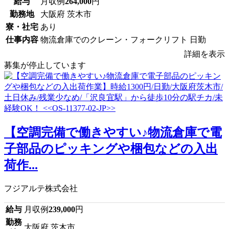
給与
月収例
264,000
円
勤務地
大阪府 茨木市
寮・社宅
あり
仕事内容
物流倉庫でのクレーン・フォークリフト 日勤
詳細を表示
募集が停止しています
【空調完備で働きやすい♪物流倉庫で電
子部品のピッキングや梱包などの入出
荷作...
フジアルテ株式会社
給与
月収例
239,000
円
勤務
大阪府 茨木市