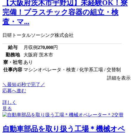
【大阪府茨木市宇野辺】未経験OK！寮
完備！プラスチック容器の組立・検
査・マ...
日研トータルソーシング株式会社
給与
月収例
270,000
円
勤務地
大阪府 茨木市
寮・社宅
あり
仕事内容
マシンオペレータ・検査 / 化学系工場 / 交替制
詳細を表示
＼最短45秒で完了／
応募へ進む
詳しく
見る
自動車部品を取り扱う工場＊機械オペ