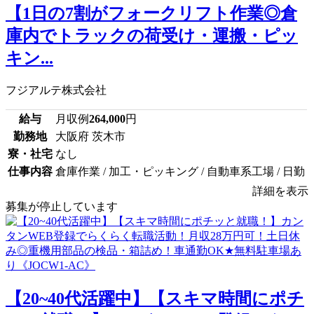
【1日の7割がフォークリフト作業◎倉
庫内でトラックの荷受け・運搬・ピッ
キン...
フジアルテ株式会社
給与
月収例
264,000
円
勤務地
大阪府 茨木市
寮・社宅
なし
仕事内容
倉庫作業 / 加工・ピッキング / 自動車系工場 / 日勤
詳細を表示
募集が停止しています
【20~40代活躍中】【スキマ時間にポチ