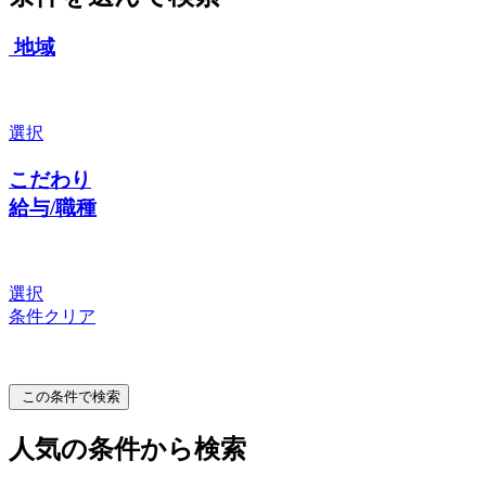
地域
選択
こだわり
給与/職種
選択
条件クリア
この条件で検索
人気の条件から検索