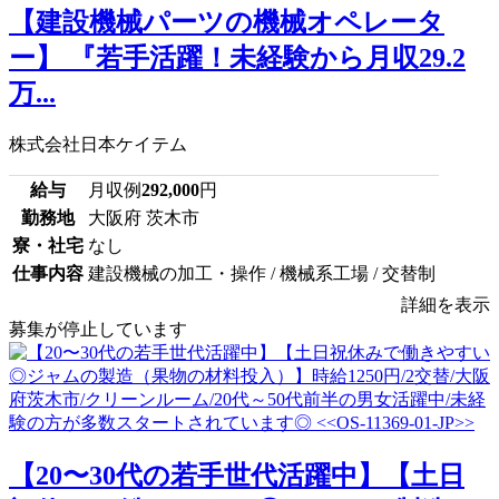
【建設機械パーツの機械オペレータ
ー】 『若手活躍！未経験から月収29.2
万...
株式会社日本ケイテム
給与
月収例
292,000
円
勤務地
大阪府 茨木市
寮・社宅
なし
仕事内容
建設機械の加工・操作 / 機械系工場 / 交替制
詳細を表示
募集が停止しています
【20〜30代の若手世代活躍中】【土日