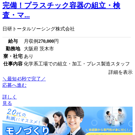
完備！プラスチック容器の組立・検
査・マ...
日研トータルソーシング株式会社
給与
月収例
270,000
円
勤務地
大阪府 茨木市
寮・社宅
あり
仕事内容
化学系工場での組立・加工・プレス製造スタッフ
詳細を表示
＼最短45秒で完了／
応募へ進む
詳しく
見る