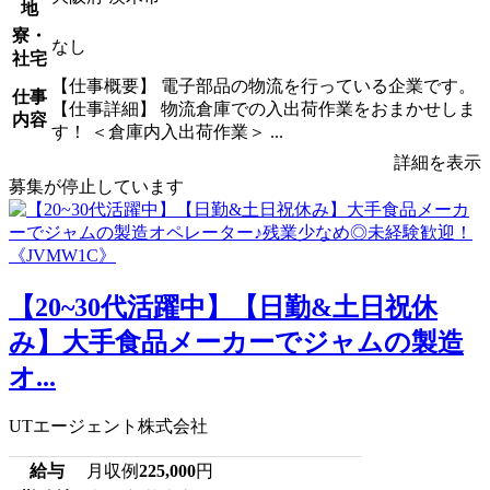
地
寮・
なし
社宅
【仕事概要】 電子部品の物流を行っている企業です。
仕事
【仕事詳細】 物流倉庫での入出荷作業をおまかせしま
内容
す！ ＜倉庫内入出荷作業＞ ...
詳細を表示
募集が停止しています
【20~30代活躍中】【日勤&土日祝休
み】大手食品メーカーでジャムの製造
オ...
UTエージェント株式会社
給与
月収例
225,000
円