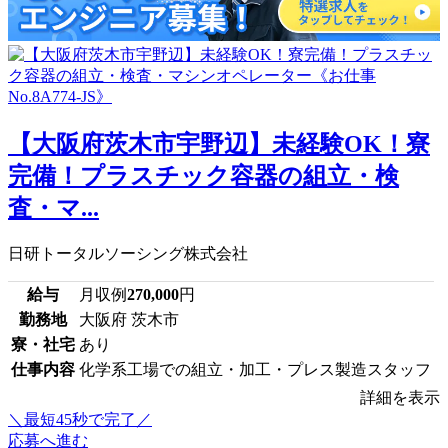
【大阪府茨木市宇野辺】未経験OK！寮
完備！プラスチック容器の組立・検
査・マ...
日研トータルソーシング株式会社
給与
月収例
270,000
円
勤務地
大阪府 茨木市
寮・社宅
あり
仕事内容
化学系工場での組立・加工・プレス製造スタッフ
詳細を表示
＼最短45秒で完了／
応募へ進む