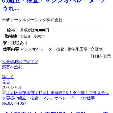
の組立・検査・マシンオペレーター／
うれ...
日研トータルソーシング株式会社
給与
月収例
270,000
円
勤務地
大阪府 茨木市
寮・社宅
あり
仕事内容
マシンオペレータ・検査 / 化学系工場 / 交替制
詳細を表示
＼最短45秒で完了／
応募へ進む
詳しく
見る
スペシャル