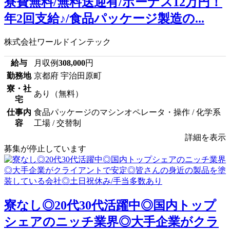
寮費無料/無料送迎有/ボーナス12万円！
年2回支給♪/食品パッケージ製造の...
株式会社ワールドインテック
給与
月収例
308,000
円
勤務地
京都府 宇治田原町
寮・社
あり（無料）
宅
仕事内
食品パッケージのマシンオペレータ・操作 / 化学系
容
工場 / 交替制
詳細を表示
募集が停止しています
寮なし◎20代30代活躍中◎国内トップ
シェアのニッチ業界◎大手企業がクラ