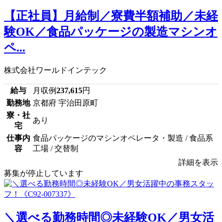
【正社員】月給制／寮費半額補助／未経
験OK／食品パッケージの製造マシンオ
ペ...
株式会社ワールドインテック
給与
月収例
237,615
円
勤務地
京都府 宇治田原町
寮・社
あり
宅
仕事内
食品パッケージのマシンオペレータ・製造 / 食品系
容
工場 / 交替制
詳細を表示
募集が停止しています
＼選べる勤務時間◎未経験OK／男女活