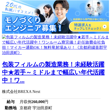
包装フィルムの製造業務！未経験活躍
中★若手～ミドルまで幅広い年代活躍
中！ワ...
株式会社BREXA Next
給与
月収例
260,000
円
勤務地
京都府 宇治田原町