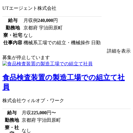
UTエージェント株式会社
給与
月収例
240,000
円
勤務地
京都府 宇治田原町
寮・社宅
なし
仕事内容
機械系工場での組立・機械操作 日勤
詳細を表示
募集が停止しています
食品検査装置の製造工場での組立て社
員
株式会社ウィルオブ・ワーク
給与
月収
225,000
円〜
勤務地
京都府 宇治田原町
寮・社
なし