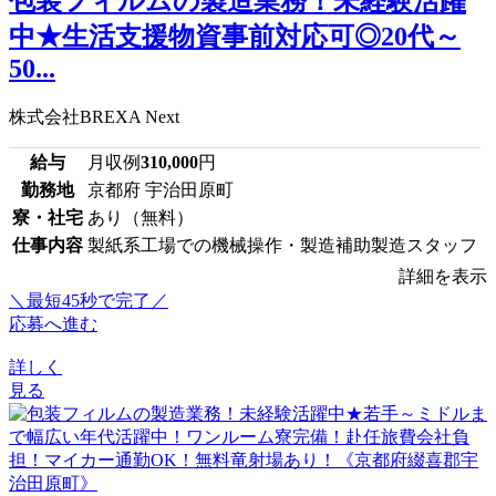
包装フィルムの製造業務！未経験活躍
中★生活支援物資事前対応可◎20代～
50...
株式会社BREXA Next
給与
月収例
310,000
円
勤務地
京都府 宇治田原町
寮・社宅
あり（無料）
仕事内容
製紙系工場での機械操作・製造補助製造スタッフ
詳細を表示
＼最短45秒で完了／
応募へ進む
詳しく
見る