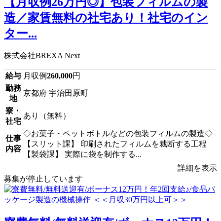
【月収例26万円◎】包装フィルムの製
造／家賃無料の社宅あり！社宅のイン
ター...
株式会社BREXA Next
給与
月収例
260,000
円
勤務
京都府 宇治田原町
地
寮・
あり（無料）
社宅
◇お菓子・ペットボトルなどの包装フィルムの製造◇
仕事
【スリット課】 印刷されたフィルムを裁断する工程
内容
【製袋課】 実際に袋を制作する...
詳細を表示
募集が停止しています