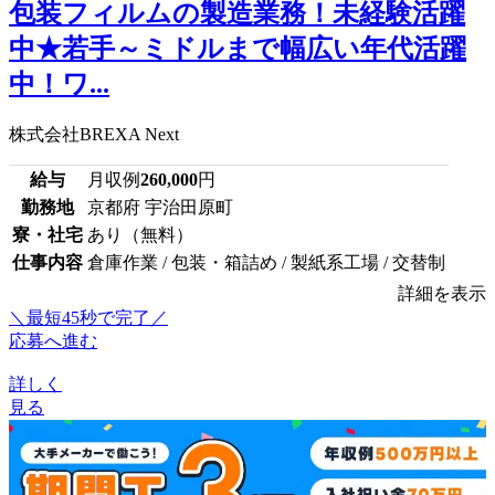
包装フィルムの製造業務！未経験活躍
中★若手～ミドルまで幅広い年代活躍
中！ワ...
株式会社BREXA Next
給与
月収例
260,000
円
勤務地
京都府 宇治田原町
寮・社宅
あり（無料）
仕事内容
倉庫作業 / 包装・箱詰め / 製紙系工場 / 交替制
詳細を表示
＼最短45秒で完了／
応募へ進む
詳しく
見る