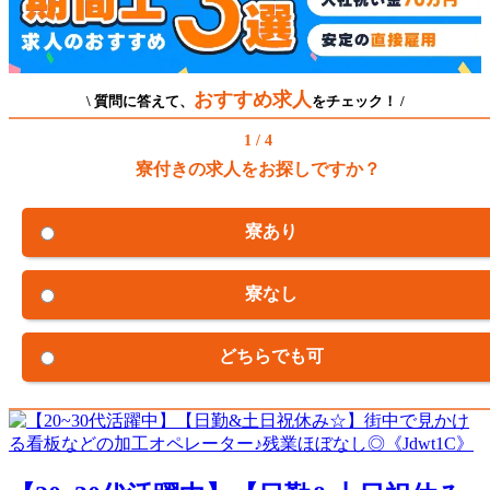
おすすめ求人
\ 質問に答えて、
をチェック！ /
1 / 4
寮付きの求人をお探しですか？
寮あり
寮なし
どちらでも可