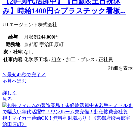
【20~30代活躍中】【日勤&土日祝休
み】時給1400円☆プラスチック看板...
UTエージェント株式会社
給与
月収例
244,000
円
勤務地
京都府 宇治田原町
寮・社宅
なし
仕事内容
化学系工場 / 組立・加工・プレス / 正社員
詳細を表示
＼最短45秒で完了／
応募へ進む
詳しく
見る