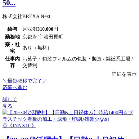
50...
株式会社BREXA Next
給与
月収例
310,000
円
勤務地
京都府 宇治田原町
寮・社
あり（無料）
宅
仕事内
お菓子・包装フィルムの包装・製造 / 製紙系工場 /
容
交替制
詳細を表示
＼最短45秒で完了／
応募へ進む
詳しく
見る