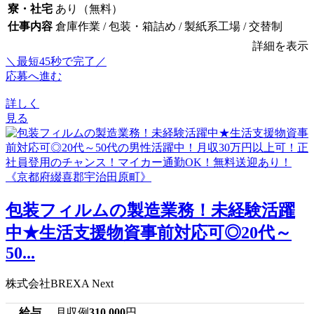
寮・社宅
あり（無料）
仕事内容
倉庫作業 / 包装・箱詰め / 製紙系工場 / 交替制
詳細を表示
＼最短45秒で完了／
応募へ進む
詳しく
見る
包装フィルムの製造業務！未経験活躍
中★生活支援物資事前対応可◎20代～
50...
株式会社BREXA Next
給与
月収例
310,000
円