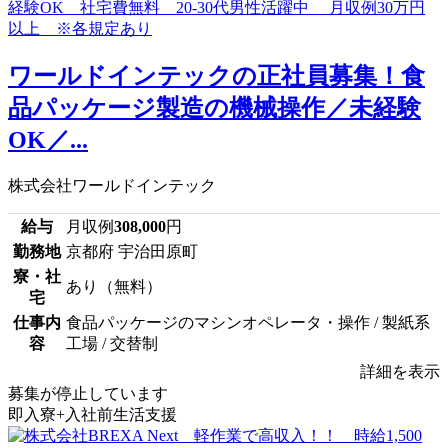
ワールドインテックの正社員募集！食
品パッケージ製造の機械操作／未経験
OK／...
株式会社ワールドインテック
給与
月収例
308,000
円
勤務地
京都府 宇治田原町
寮・社
あり（無料）
宅
仕事内
食品パッケージのマシンオペレータ・操作 / 製紙系
容
工場 / 交替制
詳細を表示
募集が停止しています
即入寮+入社前生活支援