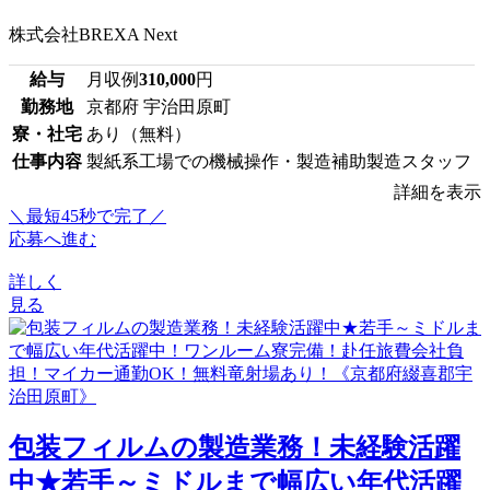
株式会社BREXA Next
給与
月収例
310,000
円
勤務地
京都府 宇治田原町
寮・社宅
あり（無料）
仕事内容
製紙系工場での機械操作・製造補助製造スタッフ
詳細を表示
＼最短45秒で完了／
応募へ進む
詳しく
見る
包装フィルムの製造業務！未経験活躍
中★若手～ミドルまで幅広い年代活躍