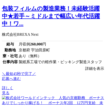
包装フィルムの製造業務！未経験活躍
中★若手～ミドルまで幅広い年代活躍
中！ワ...
株式会社BREXA Next
給与
月収例
260,000
円
勤務地
京都府 宇治田原町
寮・社宅
あり（無料）
仕事内容
製紙系工場での軽作業・ピッキング製造スタッフ
詳細を表示
＼最短45秒で完了／
応募へ進む
詳しく
見る