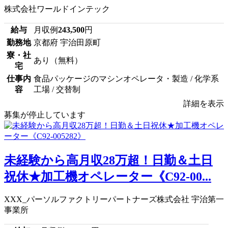
株式会社ワールドインテック
給与
月収例
243,500
円
勤務地
京都府 宇治田原町
寮・社
あり（無料）
宅
仕事内
食品パッケージのマシンオペレータ・製造 / 化学系
容
工場 / 交替制
詳細を表示
募集が停止しています
未経験から高月収28万超！日勤＆土日
祝休★加工機オペレーター《C92-00...
XXX_パーソルファクトリーパートナーズ株式会社 宇治第一
事業所