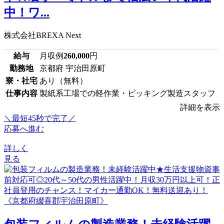
中！ワ...
株式会社BREXA Next
給与
月収例
260,000
円
勤務地
京都府 宇治田原町
寮・社宅
あり（無料）
仕事内容
製紙系工場での軽作業・ピッキング製造スタッフ
詳細を表示
＼最短45秒で完了／
応募へ進む
詳しく
見る