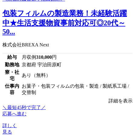
包装フィルムの製造業務！未経験活躍
中★生活支援物資事前対応可◎20代～
50...
株式会社BREXA Next
給与
月収例
310,000
円
勤務地
京都府 宇治田原町
寮・社
あり（無料）
宅
仕事内
お菓子・包装フィルムの包装・製造 / 製紙系工場 /
容
交替制
詳細を表示
＼最短45秒で完了／
応募へ進む
詳しく
見る