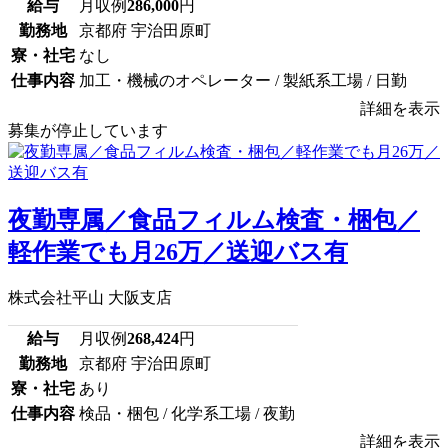
給与
月収例
286,000
円
勤務地
京都府 宇治田原町
寮・社宅
なし
仕事内容
加工・機械のオペレーター / 製紙系工場 / 日勤
詳細を表示
募集が停止しています
夜勤専属／食品フィルム検査・梱包／
軽作業でも月26万／送迎バス有
株式会社平山 大阪支店
給与
月収例
268,424
円
勤務地
京都府 宇治田原町
寮・社宅
あり
仕事内容
検品・梱包 / 化学系工場 / 夜勤
詳細を表示