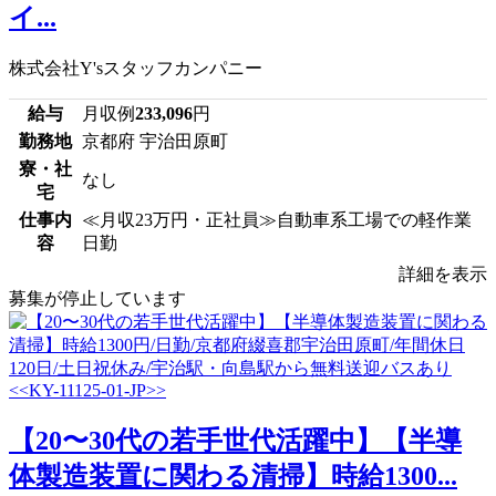
イ...
株式会社Y'sスタッフカンパニー
給与
月収例
233,096
円
勤務地
京都府 宇治田原町
寮・社
なし
宅
仕事内
≪月収23万円・正社員≫自動車系工場での軽作業
容
日勤
詳細を表示
募集が停止しています
【20〜30代の若手世代活躍中】【半導
体製造装置に関わる清掃】時給1300...