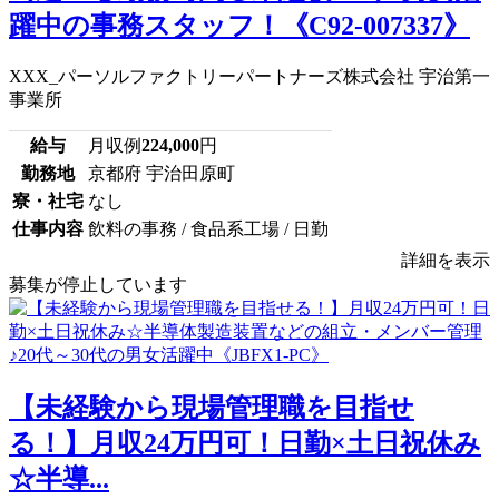
躍中の事務スタッフ！《C92-007337》
XXX_パーソルファクトリーパートナーズ株式会社 宇治第一
事業所
給与
月収例
224,000
円
勤務地
京都府 宇治田原町
寮・社宅
なし
仕事内容
飲料の事務 / 食品系工場 / 日勤
詳細を表示
募集が停止しています
【未経験から現場管理職を目指せ
る！】月収24万円可！日勤×土日祝休み
☆半導...