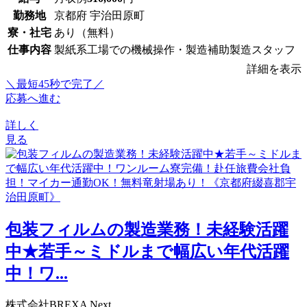
勤務地
京都府 宇治田原町
寮・社宅
あり（無料）
仕事内容
製紙系工場での機械操作・製造補助製造スタッフ
詳細を表示
＼最短45秒で完了／
応募へ進む
詳しく
見る
包装フィルムの製造業務！未経験活躍
中★若手～ミドルまで幅広い年代活躍
中！ワ...
株式会社BREXA Next