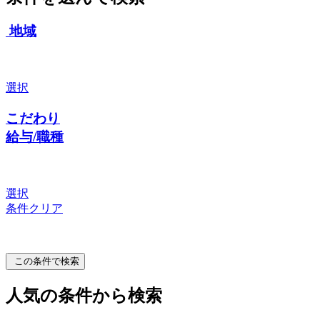
地域
選択
こだわり
給与/職種
選択
条件クリア
この条件で検索
人気の条件から検索