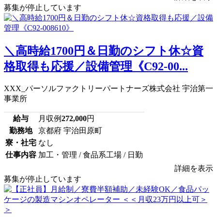
募集が停止しています
＼高時給1700円＆日勤のシフト休☆資
格取得も応援／設備管理《C92-00...
XXX_パーソルファクトリーパートナーズ株式会社 宇治第一
事業所
給与
月収例
272,000
円
勤務地
京都府 宇治田原町
寮・社宅
なし
仕事内容
加工・管理 / 食品系工場 / 日勤
詳細を表示
募集が停止しています