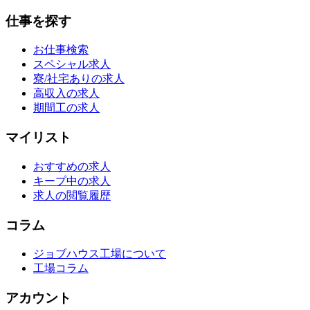
仕事を探す
お仕事検索
スペシャル求人
寮/社宅ありの求人
高収入の求人
期間工の求人
マイリスト
おすすめの求人
キープ中の求人
求人の閲覧履歴
コラム
ジョブハウス工場について
工場コラム
アカウント