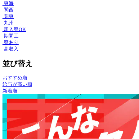
東海
関西
関東
九州
即入寮OK
期間工
寮あり
高収入
並び替え
おすすめ順
給与が高い順
新着順