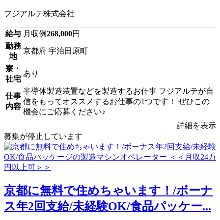
フジアルテ株式会社
給与
月収例
268,000
円
勤務
京都府 宇治田原町
地
寮・
あり
社宅
半導体製造装置などを製造するお仕事 フジアルテが自
仕事
信をもってオススメするお仕事の1つです！ ぜひこの
内容
機会にご応募ください♪
詳細を表示
募集が停止しています
京都に無料で住めちゃいます！/ボーナ
ス年2回支給/未経験OK/食品パッケー...