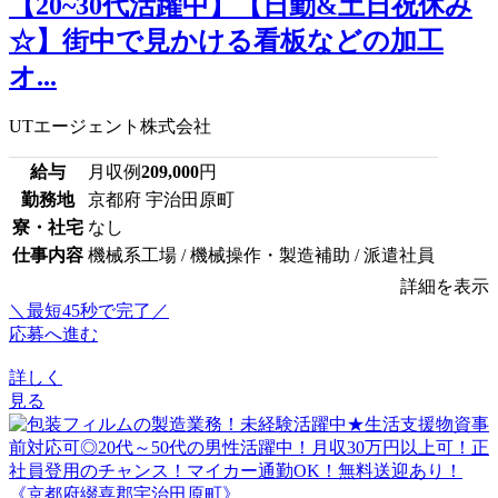
【20~30代活躍中】【日勤&土日祝休み
☆】街中で見かける看板などの加工
オ...
UTエージェント株式会社
給与
月収例
209,000
円
勤務地
京都府 宇治田原町
寮・社宅
なし
仕事内容
機械系工場 / 機械操作・製造補助 / 派遣社員
詳細を表示
＼最短45秒で完了／
応募へ進む
詳しく
見る