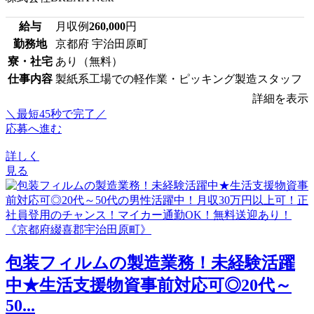
給与
月収例
260,000
円
勤務地
京都府 宇治田原町
寮・社宅
あり（無料）
仕事内容
製紙系工場での軽作業・ピッキング製造スタッフ
詳細を表示
＼最短45秒で完了／
応募へ進む
詳しく
見る
包装フィルムの製造業務！未経験活躍
中★生活支援物資事前対応可◎20代～
50...