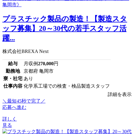
プラスチック製品の製造！【製造スタ
ッフ募集】20～30代の若手スタッフ活
躍...
株式会社BREXA Next
給与
月収例
270,000
円
勤務地
京都府 亀岡市
寮・社宅
あり
仕事内容
化学系工場での検査・検品製造スタッフ
詳細を表示
＼最短45秒で完了／
応募へ進む
詳しく
見る