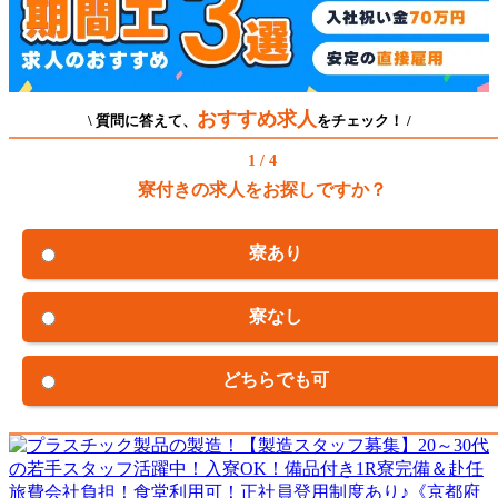
おすすめ求人
\ 質問に答えて、
をチェック！ /
1 / 4
寮付きの求人をお探しですか？
寮あり
寮なし
どちらでも可