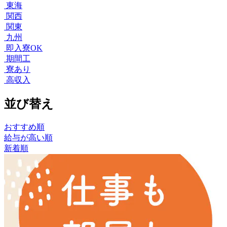
東海
関西
関東
九州
即入寮OK
期間工
寮あり
高収入
並び替え
おすすめ順
給与が高い順
新着順