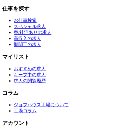
仕事を探す
お仕事検索
スペシャル求人
寮/社宅ありの求人
高収入の求人
期間工の求人
マイリスト
おすすめの求人
キープ中の求人
求人の閲覧履歴
コラム
ジョブハウス工場について
工場コラム
アカウント