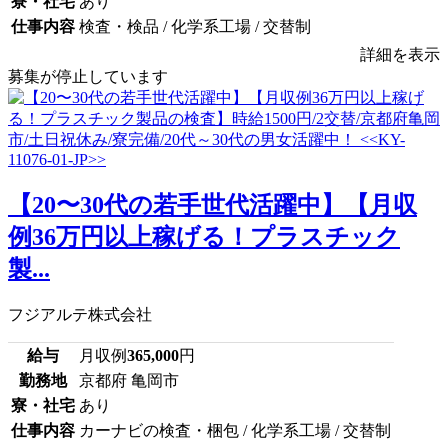
寮・社宅
あり
仕事内容
検査・検品 / 化学系工場 / 交替制
詳細を表示
募集が停止しています
【20〜30代の若手世代活躍中】【月収
例36万円以上稼げる！プラスチック
製...
フジアルテ株式会社
給与
月収例
365,000
円
勤務地
京都府 亀岡市
寮・社宅
あり
仕事内容
カーナビの検査・梱包 / 化学系工場 / 交替制