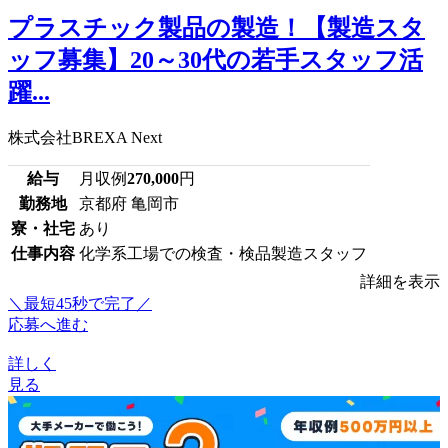
プラスチック製品の製造！【製造スタ
ッフ募集】20～30代の若手スタッフ活
躍...
株式会社BREXA Next
給与
月収例
270,000
円
勤務地
京都府 亀岡市
寮・社宅
あり
仕事内容
化学系工場での検査・検品製造スタッフ
詳細を表示
＼最短45秒で完了／
応募へ進む
詳しく
見る