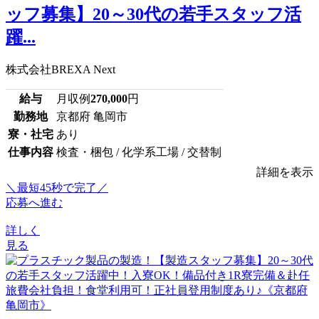
ッフ募集】20～30代の若手スタッフ活
躍...
株式会社BREXA Next
給与
月収例
270,000
円
勤務地
京都府 亀岡市
寮・社宅
あり
仕事内容
検査・梱包 / 化学系工場 / 交替制
詳細を表示
＼最短45秒で完了／
応募へ進む
詳しく
見る