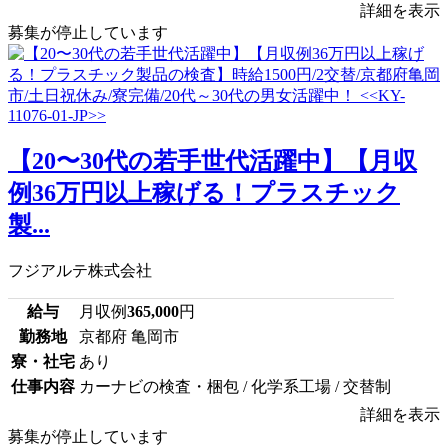
詳細を表示
募集が停止しています
【20〜30代の若手世代活躍中】【月収
例36万円以上稼げる！プラスチック
製...
フジアルテ株式会社
給与
月収例
365,000
円
勤務地
京都府 亀岡市
寮・社宅
あり
仕事内容
カーナビの検査・梱包 / 化学系工場 / 交替制
詳細を表示
募集が停止しています