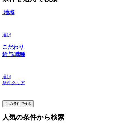
地域
選択
こだわり
給与/職種
選択
条件クリア
この条件で検索
人気の条件から検索