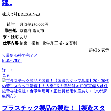
躍...
株式会社BREXA Next
給与
月収例
270,000
円
勤務地
京都府 亀岡市
寮・社宅
あり
仕事内容
検査・梱包 / 化学系工場 / 交替制
詳細を表示
＼最短45秒で完了／
応募へ進む
詳しく
見る
プラスチック製品の製造！【製造スタ