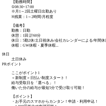
【勤務時間】
①08:30~17:00
※月1～2回土曜日出勤あり
※残業：1～2時間/月程度
【備考】
勤務：日勤
休憩：1回 計60分
休日：5勤2休/土日祝休み/会社カレンダーによる/年間休日
休暇：GW休暇・夏季休暇...
休日
土日休み
PRポイント
ここがポイント1
＜新制度＞日払い制度スタート！
給与受取日を「選べる」！
働いた分の給与が最短5分で受け取り可能！
【ポイント】
・お手元のスマホからカンタン！申請・利用申込！