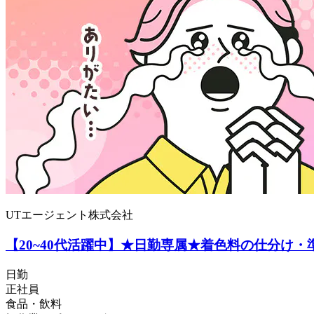
UTエージェント株式会社
【20~40代活躍中】★日勤専属★着色料の仕分け・
日勤
正社員
食品・飲料