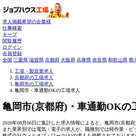
求人掲載希望の企業様
仕事検索
キープ
閲覧履歴
ログイン
会員登録
全国
三重県
滋賀県
京都府
大阪府
兵庫県
奈良県
和歌山県
寮
工場・製造業求人
京都府の工場求人
亀岡市の工場求人
亀岡市・車通勤OKの工場求人
亀岡市(京都府)・車通勤OKの
2026年08月06日に集計した求人情報によると、亀岡市(京都
また業界別では電気・電子の求人が、職種別では軽作業・ピ
株式会社ウィルオブ・ワーク(A)の求人も掲載されておりま