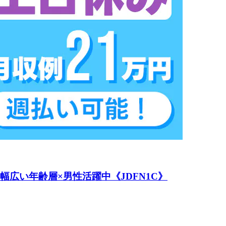
幅広い年齢層×男性活躍中《JDFN1C》