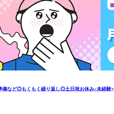
準備など◎もくもく繰り返し◎土日祝お休み♪未経験×