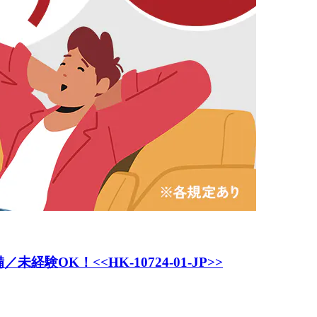
K！<<HK-10724-01-JP>>