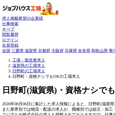
求人掲載希望の企業様
仕事検索
キープ
閲覧履歴
ログイン
会員登録
全国
三重県
滋賀県
京都府
大阪府
兵庫県
奈良県
和歌山県
寮
工場・製造業求人
滋賀県の工場求人
日野町の工場求人
日野町・資格ナシでもOKの工場求人
日野町(滋賀県)・資格ナシでも
2026年08月06日に集計した求人情報によると、日野町(滋賀県
また業界別では物流・配送の求人が、職種別では組立・加工
フジアルテ株式会社の求人も掲載されておりますので、仕事