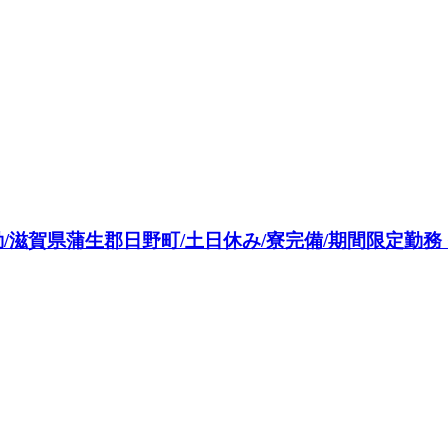
県蒲生郡日野町/土日休み/寮完備/期間限定勤務 <<HK-