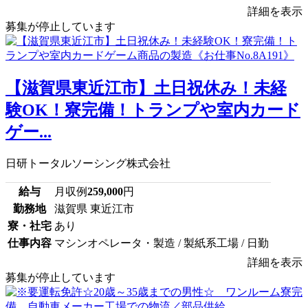
詳細を表示
募集が停止しています
【滋賀県東近江市】土日祝休み！未経
験OK！寮完備！トランプや室内カード
ゲー...
日研トータルソーシング株式会社
給与
月収例
259,000
円
勤務地
滋賀県 東近江市
寮・社宅
あり
仕事内容
マシンオペレータ・製造 / 製紙系工場 / 日勤
詳細を表示
募集が停止しています