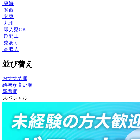
東海
関西
関東
九州
即入寮OK
期間工
寮あり
高収入
並び替え
おすすめ順
給与が高い順
新着順
スペシャル