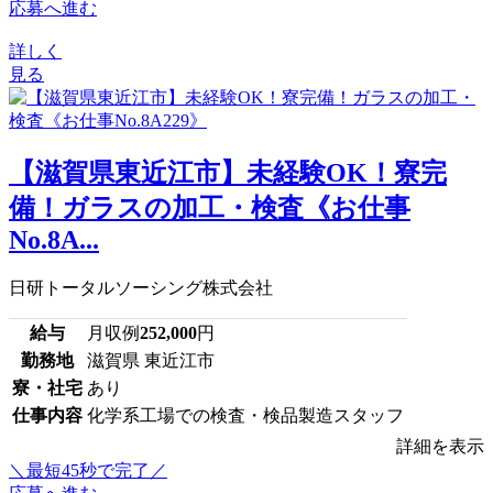
応募へ進む
詳しく
見る
【滋賀県東近江市】未経験OK！寮完
備！ガラスの加工・検査《お仕事
No.8A...
日研トータルソーシング株式会社
給与
月収例
252,000
円
勤務地
滋賀県 東近江市
寮・社宅
あり
仕事内容
化学系工場での検査・検品製造スタッフ
詳細を表示
＼最短45秒で完了／