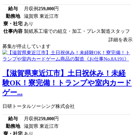
給与
月収例
259,000
円
勤務地
滋賀県 東近江市
寮・社宅
あり
仕事内容
製紙系工場での組立・加工・プレス製造スタッフ
詳細を表示
募集が停止しています
【滋賀県東近江市】土日祝休み！未経
験OK！寮完備！トランプや室内カード
ゲー...
日研トータルソーシング株式会社
給与
月収例
259,000
円
勤務地
滋賀県 東近江市
寮・社宅
あり