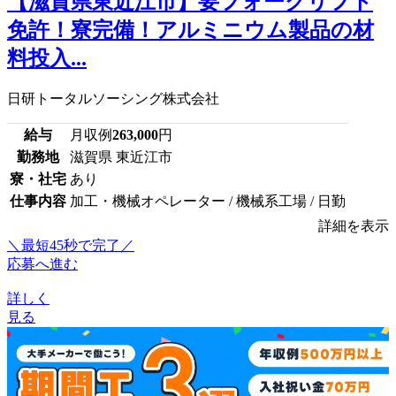
【滋賀県東近江市】要フォークリフト
免許！寮完備！アルミニウム製品の材
料投入...
日研トータルソーシング株式会社
給与
月収例
263,000
円
勤務地
滋賀県 東近江市
寮・社宅
あり
仕事内容
加工・機械オペレーター / 機械系工場 / 日勤
詳細を表示
＼最短45秒で完了／
応募へ進む
詳しく
見る