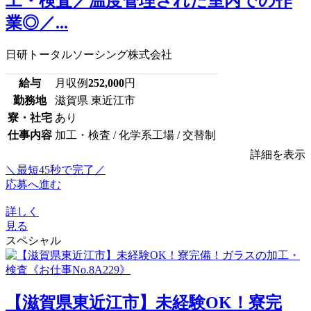
工・検査／温度管理された室内での作
業◎／...
日研トータルソーシング株式会社
給与
月収例
252,000
円
勤務地
滋賀県 東近江市
寮・社宅
あり
仕事内容
加工・検査 / 化学系工場 / 交替制
詳細を表示
＼最短45秒で完了／
応募へ進む
詳しく
見る
スペシャル
【滋賀県東近江市】未経験OK！寮完