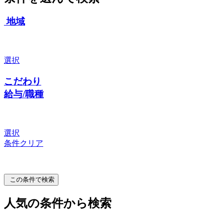
地域
選択
こだわり
給与/職種
選択
条件クリア
この条件で検索
人気の条件から検索