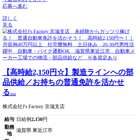
応募へ進む
詳しく
見る
【高時給2,150円☆】製造ラインへの部
品供給／お持ちの普通免許を活かせ
る...
株式会社J's Factory 京滋支店
給与
日給例
2,150
円
勤務
滋賀県 東近江市
地