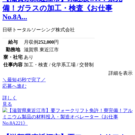
備！ガラスの加工・検査《お仕事
No.8A...
日研トータルソーシング株式会社
給与
月収例
252,000
円
勤務地
滋賀県 東近江市
寮・社宅
あり
仕事内容
加工・検査 / 化学系工場 / 交替制
詳細を表示
＼最短45秒で完了／
応募へ進む
詳しく
見る