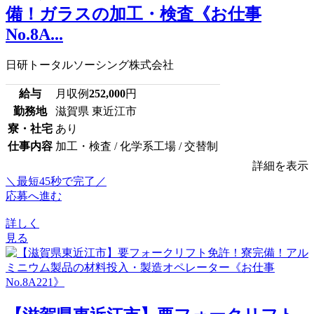
備！ガラスの加工・検査《お仕事
No.8A...
日研トータルソーシング株式会社
給与
月収例
252,000
円
勤務地
滋賀県 東近江市
寮・社宅
あり
仕事内容
加工・検査 / 化学系工場 / 交替制
詳細を表示
＼最短45秒で完了／
応募へ進む
詳しく
見る