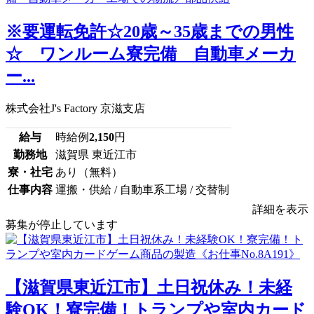
※要運転免許☆20歳～35歳までの男性
☆ ワンルーム寮完備 自動車メーカ
ー...
株式会社J's Factory 京滋支店
給与
時給例
2,150
円
勤務地
滋賀県 東近江市
寮・社宅
あり（無料）
仕事内容
運搬・供給 / 自動車系工場 / 交替制
詳細を表示
募集が停止しています
【滋賀県東近江市】土日祝休み！未経
験OK！寮完備！トランプや室内カード