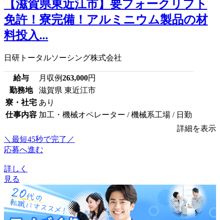
【滋賀県東近江市】要フォークリフト
免許！寮完備！アルミニウム製品の材
料投入...
日研トータルソーシング株式会社
給与
月収例
263,000
円
勤務地
滋賀県 東近江市
寮・社宅
あり
仕事内容
加工・機械オペレーター / 機械系工場 / 日勤
詳細を表示
＼最短45秒で完了／
応募へ進む
詳しく
見る