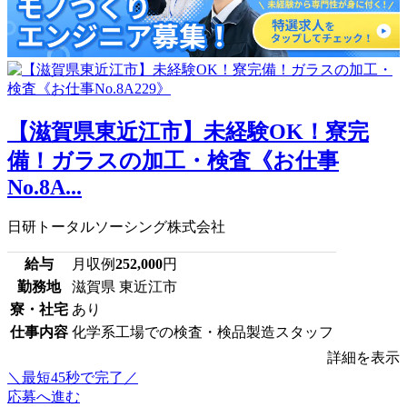
【滋賀県東近江市】未経験OK！寮完
備！ガラスの加工・検査《お仕事
No.8A...
日研トータルソーシング株式会社
給与
月収例
252,000
円
勤務地
滋賀県 東近江市
寮・社宅
あり
仕事内容
化学系工場での検査・検品製造スタッフ
詳細を表示
＼最短45秒で完了／
応募へ進む