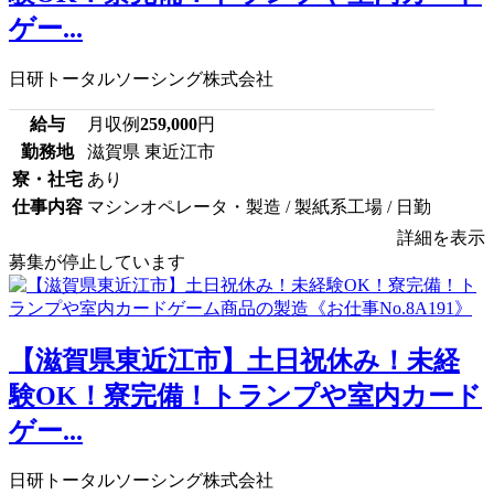
ゲー...
日研トータルソーシング株式会社
給与
月収例
259,000
円
勤務地
滋賀県 東近江市
寮・社宅
あり
仕事内容
マシンオペレータ・製造 / 製紙系工場 / 日勤
詳細を表示
募集が停止しています
【滋賀県東近江市】土日祝休み！未経
験OK！寮完備！トランプや室内カード
ゲー...
日研トータルソーシング株式会社