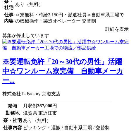
寮・
あり（無料）
社宅
仕事
≪寮無料・時給2,150円・派遣社員≫自動車系工場で
内容
の機械操作・製造オペレーター 交替制
詳細を表示
募集が停止しています
※要運転免許「20～30代の男性」活躍
中☆ワンルーム寮完備 自動車メーカ
ー...
株式会社J's Factory 京滋支店
給与
月収例
367,000
円
勤務地
滋賀県 東近江市
寮・社宅
あり（無料）
仕事内容
ピッキング・運搬 / 自動車系工場 / 交替制