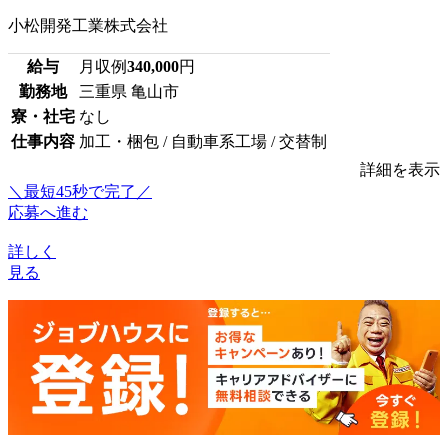
小松開発工業株式会社
給与
月収例
340,000
円
勤務地
三重県 亀山市
寮・社宅
なし
仕事内容
加工・梱包 / 自動車系工場 / 交替制
詳細を表示
＼最短45秒で完了／
応募へ進む
詳しく
見る