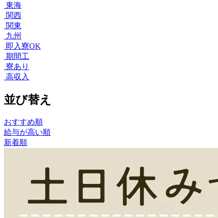
東海
関西
関東
九州
即入寮OK
期間工
寮あり
高収入
並び替え
おすすめ順
給与が高い順
新着順