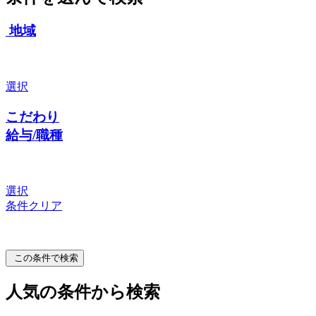
地域
選択
こだわり
給与/職種
選択
条件クリア
この条件で検索
人気の条件から検索