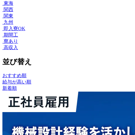
東海
関西
関東
九州
即入寮OK
期間工
寮あり
高収入
並び替え
おすすめ順
給与が高い順
新着順