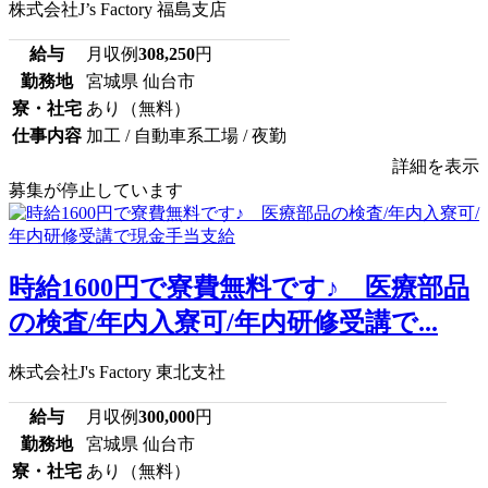
株式会社J’s Factory 福島支店
給与
月収例
308,250
円
勤務地
宮城県 仙台市
寮・社宅
あり（無料）
仕事内容
加工 / 自動車系工場 / 夜勤
詳細を表示
募集が停止しています
時給1600円で寮費無料です♪ 医療部品
の検査/年内入寮可/年内研修受講で...
株式会社J's Factory 東北支社
給与
月収例
300,000
円
勤務地
宮城県 仙台市
寮・社宅
あり（無料）