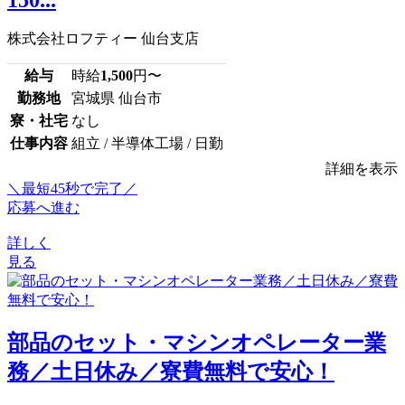
株式会社ロフティー 仙台支店
給与
時給
1,500
円〜
勤務地
宮城県 仙台市
寮・社宅
なし
仕事内容
組立 / 半導体工場 / 日勤
詳細を表示
＼最短45秒で完了／
応募へ進む
詳しく
見る
部品のセット・マシンオペレーター業
務／土日休み／寮費無料で安心！