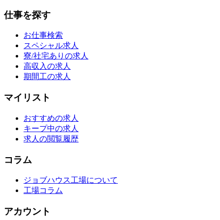
仕事を探す
お仕事検索
スペシャル求人
寮/社宅ありの求人
高収入の求人
期間工の求人
マイリスト
おすすめの求人
キープ中の求人
求人の閲覧履歴
コラム
ジョブハウス工場について
工場コラム
アカウント