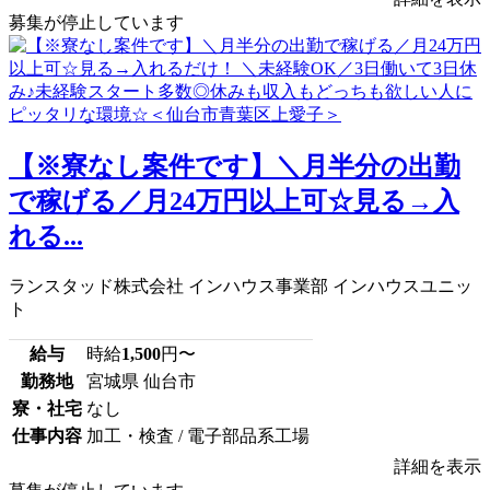
募集が停止しています
【※寮なし案件です】＼月半分の出勤
で稼げる／月24万円以上可☆見る→入
れる...
ランスタッド株式会社 インハウス事業部 インハウスユニッ
ト
給与
時給
1,500
円〜
勤務地
宮城県 仙台市
寮・社宅
なし
仕事内容
加工・検査 / 電子部品系工場
詳細を表示