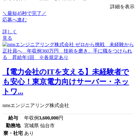
詳細を表示
＼最短45秒で完了／
応募へ進む
詳しく
見る
【電力会社のITを支える】未経験者で
も安心！東京電力向けサーバー・ネッ
トワ...
nmsエンジニアリング株式会社
給与
年収例
3,600,000
円
勤務地
宮城県 仙台市
寮・社宅
あり