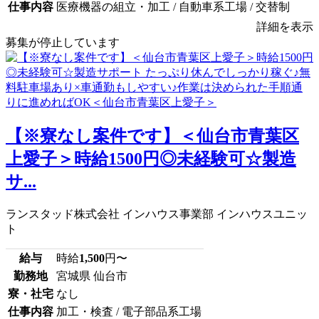
仕事内容
医療機器の組立・加工 / 自動車系工場 / 交替制
詳細を表示
募集が停止しています
【※寮なし案件です】＜仙台市青葉区
上愛子＞時給1500円◎未経験可☆製造
サ...
ランスタッド株式会社 インハウス事業部 インハウスユニッ
ト
給与
時給
1,500
円〜
勤務地
宮城県 仙台市
寮・社宅
なし
仕事内容
加工・検査 / 電子部品系工場