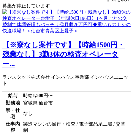
募集が停止しています
【※寮なし案件です】【時給1500円・
残業なし】3勤3休の検査オペレータ
ー...
ランスタッド株式会社 インハウス事業部 インハウスユニッ
ト
給与
時給
1,500
円〜
勤務地
宮城県 仙台市
寮・社
なし
宅
仕事内
製造マシンの操作・検査 / 電子部品系工場 / 交替
容
制