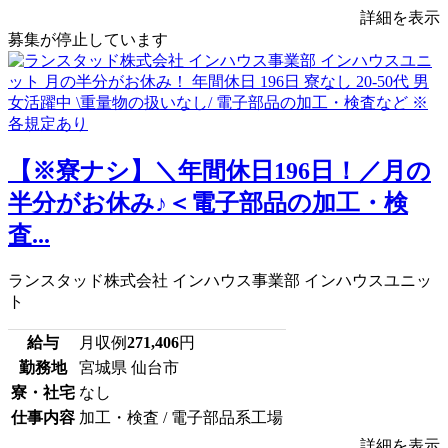
詳細を表示
募集が停止しています
【※寮ナシ】＼年間休日196日！／月の
半分がお休み♪＜電子部品の加工・検
査...
ランスタッド株式会社 インハウス事業部 インハウスユニッ
ト
給与
月収例
271,406
円
勤務地
宮城県 仙台市
寮・社宅
なし
仕事内容
加工・検査 / 電子部品系工場
詳細を表示