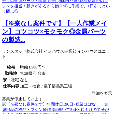
【※寮なし案件です】【一人作業メイ
ン】コツコツ×モクモク◎金属パーツ
の製造...
ランスタッド株式会社 インハウス事業部 インハウスユニッ
ト
給与
時給
1,500
円〜
勤務地
宮城県 仙台市
寮・社宅
なし
仕事内容
加工・検査 / 電子部品系工場
詳細を表示
募集が停止しています