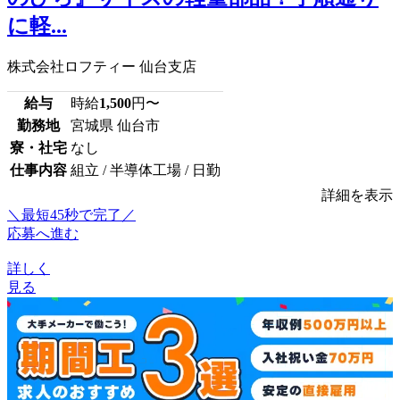
に軽...
株式会社ロフティー 仙台支店
給与
時給
1,500
円〜
勤務地
宮城県 仙台市
寮・社宅
なし
仕事内容
組立 / 半導体工場 / 日勤
詳細を表示
＼最短45秒で完了／
応募へ進む
詳しく
見る