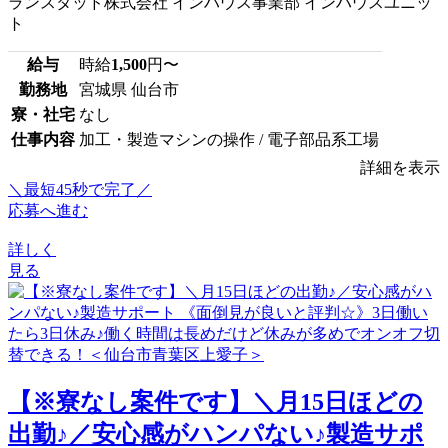
ランスタッド株式会社 インハウス事業部 インハウスユニッ
ト
給与
時給
1,500
円〜
勤務地
宮城県 仙台市
寮・社宅
なし
仕事内容
加工・製造マシンの操作 / 電子部品系工場
詳細を表示
＼最短45秒で完了／
応募へ進む
詳しく
見る
【※寮なし案件です】＼月15日ほどの
出勤♪／安心感がハンパない♪製造サポ