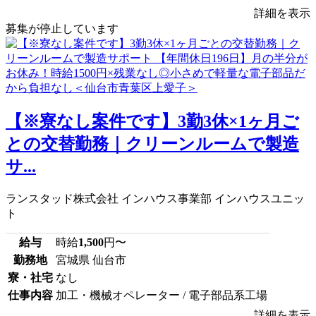
詳細を表示
募集が停止しています
【※寮なし案件です】3勤3休×1ヶ月ご
との交替勤務｜クリーンルームで製造
サ...
ランスタッド株式会社 インハウス事業部 インハウスユニッ
ト
給与
時給
1,500
円〜
勤務地
宮城県 仙台市
寮・社宅
なし
仕事内容
加工・機械オペレーター / 電子部品系工場
詳細を表示