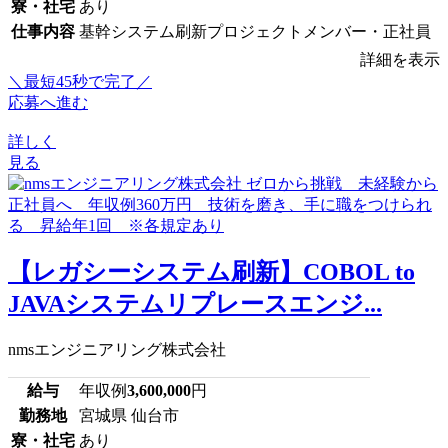
寮・社宅
あり
仕事内容
基幹システム刷新プロジェクトメンバー・正社員
詳細を表示
＼最短45秒で完了／
応募へ進む
詳しく
見る
【レガシーシステム刷新】COBOL to
JAVAシステムリプレースエンジ...
nmsエンジニアリング株式会社
給与
年収例
3,600,000
円
勤務地
宮城県 仙台市
寮・社宅
あり