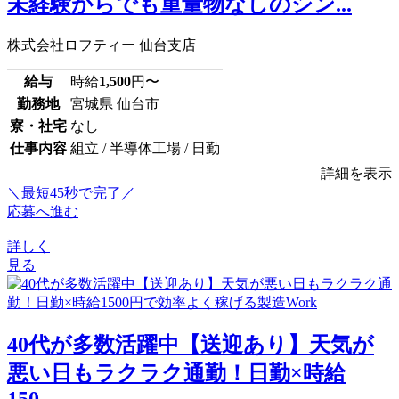
未経験からでも重量物なしのシン...
株式会社ロフティー 仙台支店
給与
時給
1,500
円〜
勤務地
宮城県 仙台市
寮・社宅
なし
仕事内容
組立 / 半導体工場 / 日勤
詳細を表示
＼最短45秒で完了／
応募へ進む
詳しく
見る
40代が多数活躍中【送迎あり】天気が
悪い日もラクラク通勤！日勤×時給
150...