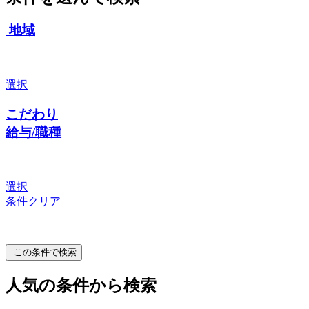
地域
選択
こだわり
給与/職種
選択
条件クリア
この条件で検索
人気の条件から検索