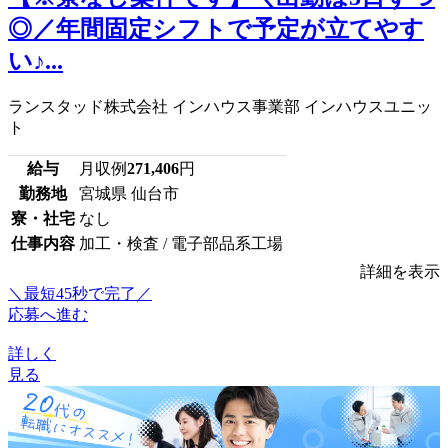
◎／年間固定シフトで予定が立てやす
い♪...
ランスタッド株式会社 インハウス事業部 インハウスユニッ
ト
給与
月収例
271,406
円
勤務地
宮城県 仙台市
寮・社宅
なし
仕事内容
加工・検査 / 電子部品系工場
詳細を表示
＼最短45秒で完了／
応募へ進む
詳しく
見る