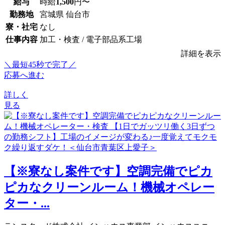
給与
時給
1,500
円〜
勤務地
宮城県 仙台市
寮・社宅
なし
仕事内容
加工・検査 / 電子部品系工場
詳細を表示
＼最短45秒で完了／
応募へ進む
詳しく
見る
【※寮なし案件です】空調完備でピカ
ピカなクリーンルーム！機械オペレー
ター・...