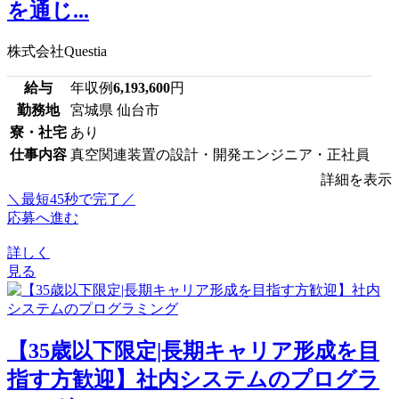
を通じ...
株式会社Questia
給与
年収例
6,193,600
円
勤務地
宮城県 仙台市
寮・社宅
あり
仕事内容
真空関連装置の設計・開発エンジニア・正社員
詳細を表示
＼最短45秒で完了／
応募へ進む
詳しく
見る
【35歳以下限定|長期キャリア形成を目
指す方歓迎】社内システムのプログラ