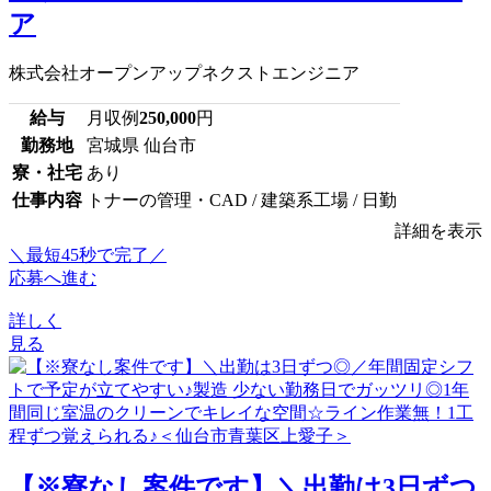
ア
株式会社オープンアップネクストエンジニア
給与
月収例
250,000
円
勤務地
宮城県 仙台市
寮・社宅
あり
仕事内容
トナーの管理・CAD / 建築系工場 / 日勤
詳細を表示
＼最短45秒で完了／
応募へ進む
詳しく
見る
【※寮なし案件です】＼出勤は3日ずつ