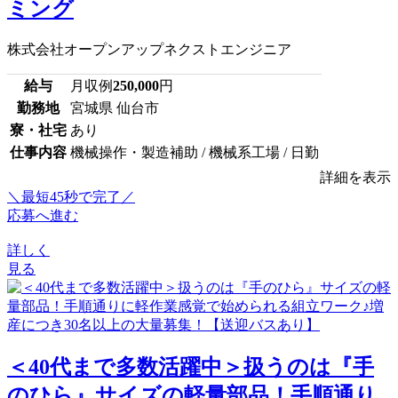
ミング
株式会社オープンアップネクストエンジニア
給与
月収例
250,000
円
勤務地
宮城県 仙台市
寮・社宅
あり
仕事内容
機械操作・製造補助 / 機械系工場 / 日勤
詳細を表示
＼最短45秒で完了／
応募へ進む
詳しく
見る
＜40代まで多数活躍中＞扱うのは『手
のひら』サイズの軽量部品！手順通り