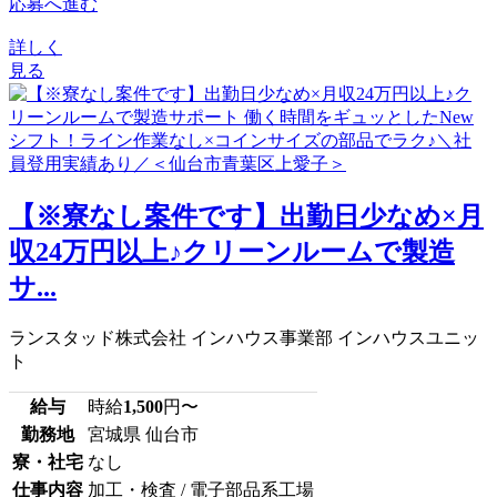
応募へ進む
詳しく
見る
【※寮なし案件です】出勤日少なめ×月
収24万円以上♪クリーンルームで製造
サ...
ランスタッド株式会社 インハウス事業部 インハウスユニッ
ト
給与
時給
1,500
円〜
勤務地
宮城県 仙台市
寮・社宅
なし
仕事内容
加工・検査 / 電子部品系工場