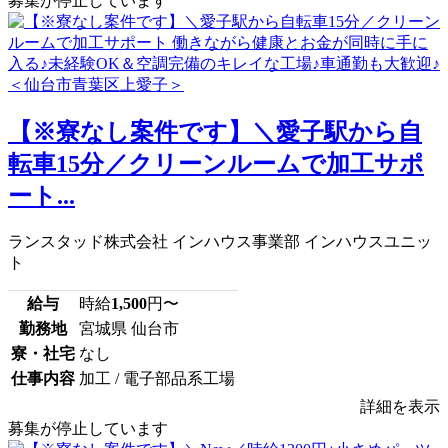
募集が停止しています
【※寮なし案件です】＼愛子駅から自
転車15分／クリーンルームで加工サポ
ート...
ランスタッド株式会社 インハウス事業部 インハウスユニッ
ト
給与
時給
1,500
円〜
勤務地
宮城県 仙台市
寮・社宅
なし
仕事内容
加工 / 電子部品系工場
詳細を表示
募集が停止しています