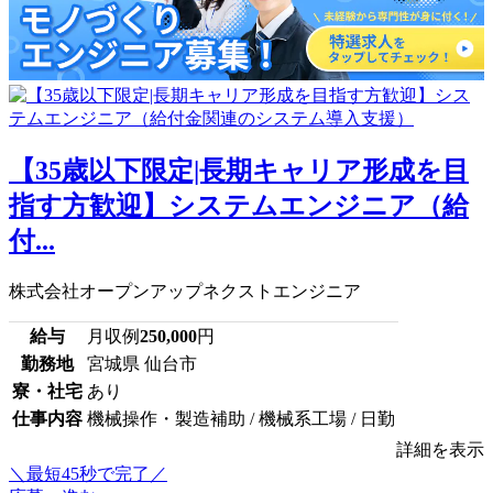
【35歳以下限定|長期キャリア形成を目
指す方歓迎】システムエンジニア（給
付...
株式会社オープンアップネクストエンジニア
給与
月収例
250,000
円
勤務地
宮城県 仙台市
寮・社宅
あり
仕事内容
機械操作・製造補助 / 機械系工場 / 日勤
詳細を表示
＼最短45秒で完了／