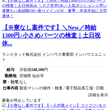
【※寮なし案件です】＼New／時給
1300円♪小さめパーツの検査｜土日祝
休...
ランスタッド株式会社 インハウス事業部 インハウスユニッ
ト
給与
月収例
240,500
円
勤務地
宮城県 仙台市
寮・社宅
なし
仕事内容
製造マシンの操作・検査 / 電子部品系工場 / 日勤
詳細を表示
募集が停止しています