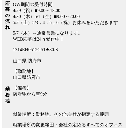
応
GW期間の受付時間
募
4/29（祝）■9:00～18:00
の
4/30（木）5/1（金）■9:00～20:00
流
5/2（土）5/3，4，5，6（祝）お休みをいただきます
れ
5/7（木）～通常営業になります。
WEB応募は24ｈ受付中！
1314EH0512G51★80-S
山口県 防府市
【勤務地】
山口県防府市
【備考】
勤
防府駅から車9分
務
地
就業場所：勤務地、その他会社が指定する範囲
就業場所の変更範囲：会社の定めるすべてのオフィス