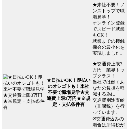
★来社不要！ノ
ンストップで職
場見学！
オンライン登録
でスピード就業
もOK！
就業までの接触
機会の最小化を
実現しました。
★交通費上限3
万円！業界トッ
プクラス！
★日払いOK！即払い
当社では働くあ
のオシゴトも！来社
なたの負担を軽
不要で職場見学★交
減する為に
通費上限3万円★※規
交通費別途支給
定・支払条件有
（非課税）を行
っています。
※交通費込みの
場合は所得税が