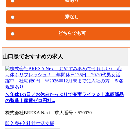
寮あり
寮なし
どちらでも可
山口県でおすすめの求人
＼年休135日／お休みたっぷりで充実ライフ☆｜車載部品
の製造｜家賃ゼロ円社...
株式会社BREXA Next 求人番号：520930
即入寮+入社前生活支援