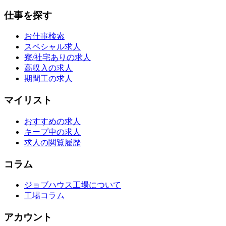
仕事を探す
お仕事検索
スペシャル求人
寮/社宅ありの求人
高収入の求人
期間工の求人
マイリスト
おすすめの求人
キープ中の求人
求人の閲覧履歴
コラム
ジョブハウス工場について
工場コラム
アカウント