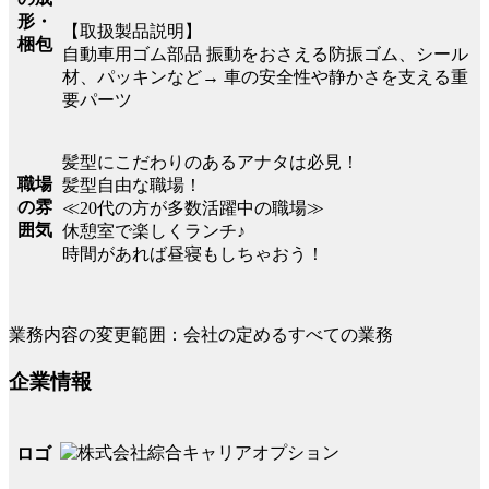
形・
【取扱製品説明】
梱包
自動車用ゴム部品 振動をおさえる防振ゴム、シール
材、パッキンなど→ 車の安全性や静かさを支える重
要パーツ
髪型にこだわりのあるアナタは必見！
職場
髪型自由な職場！
の雰
≪20代の方が多数活躍中の職場≫
囲気
休憩室で楽しくランチ♪
時間があれば昼寝もしちゃおう！
業務内容の変更範囲：会社の定めるすべての業務
企業情報
ロゴ