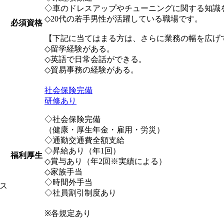
◇車のドレスアップやチューニングに関する知識
◇20代の若手男性が活躍している職場です。
必須資格
【下記に当てはまる方は、さらに業務の幅を広げ
◇留学経験がある。
◇英語で日常会話ができる。
◇貿易事務の経験がある。
社会保険完備
研修あり
◇社会保険完備
（健康・厚生年金・雇用・労災）
◇通勤交通費全額支給
◇昇給あり（年1回）
福利厚生
◇賞与あり（年2回※実績による）
◇家族手当
◇時間外手当
ス
◇社員割引制度あり
※各規定あり