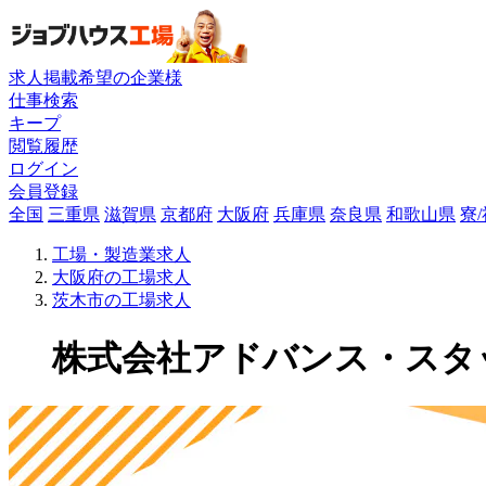
求人掲載希望の企業様
仕事検索
キープ
閲覧履歴
ログイン
会員登録
全国
三重県
滋賀県
京都府
大阪府
兵庫県
奈良県
和歌山県
寮
工場・製造業求人
大阪府の工場求人
茨木市の工場求人
株式会社アドバンス・スタッフ