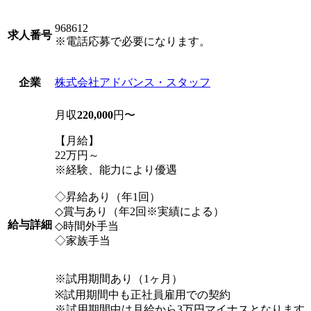
968612
求人番号
※電話応募で必要になります。
株式会社アドバンス・スタッフ
企業
月収
220,000
円〜
【月給】
22万円～
※経験、能力により優遇
◇昇給あり（年1回）
◇賞与あり（年2回※実績による）
給与詳細
◇時間外手当
◇家族手当
※試用期間あり（1ヶ月）
※試用期間中も正社員雇用での契約
※試用期間中は月給から3万円マイナスとなります