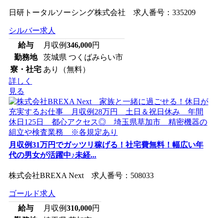
日研トータルソーシング株式会社 求人番号：335209
シルバー求人
給与
月収例
346,000
円
勤務地
茨城県 つくばみらい市
寮・社宅
あり（無料）
詳しく
見る
月収例31万円でガッツリ稼げる！社宅費無料！幅広い年
代の男女が活躍中♪未経...
株式会社BREXA Next 求人番号：508033
ゴールド求人
給与
月収例
310,000
円