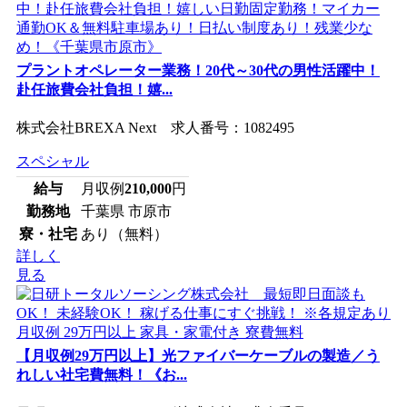
プラントオペレーター業務！20代～30代の男性活躍中！
赴任旅費会社負担！嬉...
株式会社BREXA Next 求人番号：1082495
スペシャル
給与
月収例
210,000
円
勤務地
千葉県 市原市
寮・社宅
あり（無料）
詳しく
見る
【月収例29万円以上】光ファイバーケーブルの製造／う
れしい社宅費無料！《お...