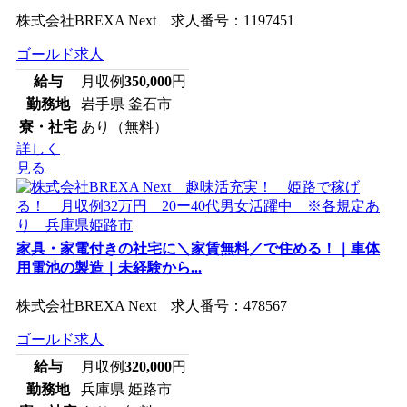
株式会社BREXA Next 求人番号：1197451
ゴールド求人
給与
月収例
350,000
円
勤務地
岩手県 釜石市
寮・社宅
あり（無料）
詳しく
見る
家具・家電付きの社宅に＼家賃無料／で住める！｜車体
用電池の製造｜未経験から...
株式会社BREXA Next 求人番号：478567
ゴールド求人
給与
月収例
320,000
円
勤務地
兵庫県 姫路市