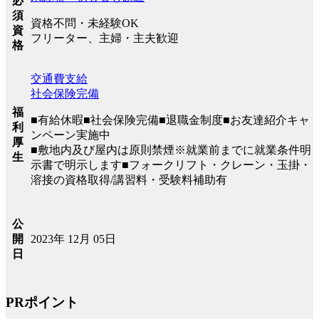
必
須
資格不問・未経験OK
資
フリーター、主婦・主夫歓迎
格
交通費支給
社会保険完備
福
■有給休暇■社会保険完備■退職金制度■お友達紹介キャ
利
ンペーン実施中
厚
■敷地内及び屋内は原則禁煙※就業前までに就業条件明
生
示書で明示します■フォークリフト・クレーン・玉掛・
溶接の資格取得/講習料・受験料補助有
公
2023年 12月 05日
開
日
PRポイント