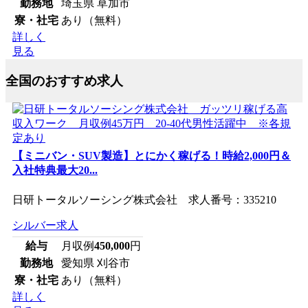
勤務地
埼玉県 草加市
寮・社宅
あり（無料）
詳しく
見る
全国のおすすめ求人
【ミニバン・SUV製造】とにかく稼げる！時給2,000円＆
入社特典最大20...
日研トータルソーシング株式会社 求人番号：335210
シルバー求人
給与
月収例
450,000
円
勤務地
愛知県 刈谷市
寮・社宅
あり（無料）
詳しく