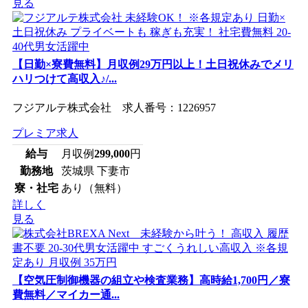
見る
【日勤×寮費無料】月収例29万円以上！土日祝休みでメリ
ハリつけて高収入♪/...
フジアルテ株式会社 求人番号：1226957
プレミア求人
給与
月収例
299,000
円
勤務地
茨城県 下妻市
寮・社宅
あり（無料）
詳しく
見る
【空気圧制御機器の組立や検査業務】高時給1,700円／寮
費無料／マイカー通...