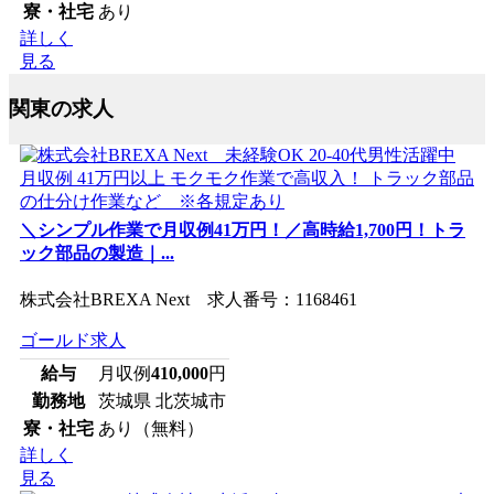
寮・社宅
あり
詳しく
見る
関東の求人
＼シンプル作業で月収例41万円！／高時給1,700円！トラ
ック部品の製造｜...
株式会社BREXA Next 求人番号：1168461
ゴールド求人
給与
月収例
410,000
円
勤務地
茨城県 北茨城市
寮・社宅
あり（無料）
詳しく
見る