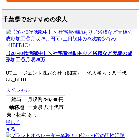
千葉県でおすすめの求人
【20~40代活躍中】＼社宅費補助あり／浴槽など天板の成
形加工◎月収28万...
UTエージェント株式会社（関東） 求人番号：八千代
CL_BFB1
スペシャル
給与
月収例
286,000
円
勤務地
千葉県 八千代市
寮・社宅
あり
詳しく
見る