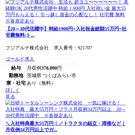
【20～30代活躍中】時給1900円×入社祝金総額55万円×社
宅費無料/ト...
フジアルテ株式会社 求人番号：921707
ゴールド求人
給与
月収例
378,000
円
勤務地
茨城県 つくばみらい市
寮・社宅
あり（無料）
詳しく
見る
＼入社特典最大55万円！／トラクタの組立・溶接など｜
月収例34万円以上でガ...