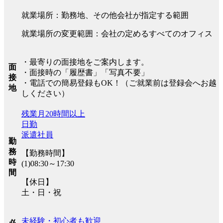
就業場所：勤務地、その他会社が指定する範囲
就業場所の変更範囲：会社の定めるすべてのオフィス
・最寄りの面接地をご案内します。
面
・面接時の「履歴書」「写真不要」
接
・電話での簡易登録もOK！（ご就業前は登録会へお越
地
しください）
残業月20時間以上
日勤
派遣社員
勤
務
【勤務時間】
時
(1)08:30～17:30
間
【休日】
土・日・祝
未経験・初心者も歓迎