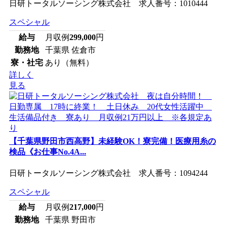
日研トータルソーシング株式会社 求人番号：1010444
スペシャル
給与
月収例
299,000
円
勤務地
千葉県 佐倉市
寮・社宅
あり（無料）
詳しく
見る
【千葉県野田市西高野】未経験OK！寮完備！医療用糸の
検品《お仕事No.4A...
日研トータルソーシング株式会社 求人番号：1094244
スペシャル
給与
月収例
217,000
円
勤務地
千葉県 野田市