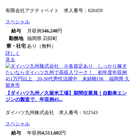
有限会社アクティベイト 求人番号：820459
スペシャル
給与
月収例
346,240
円
勤務地
福岡県 苅田町
寮・社宅
あり（無料）
詳しく
見る
【ダイハツ九州／久留米工場】期間従業員｜自動車エン
ジンの製造で、年収例45...
ダイハツ九州株式会社 求人番号：922543
スペシャル
給与
年収例
4,511,602
円