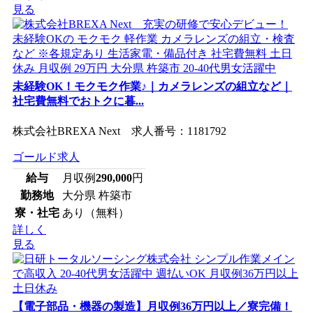
見る
未経験OK！モクモク作業♪｜カメラレンズの組立など｜
社宅費無料でおトクに暮...
株式会社BREXA Next 求人番号：1181792
ゴールド求人
給与
月収例
290,000
円
勤務地
大分県 杵築市
寮・社宅
あり（無料）
詳しく
見る
【電子部品・機器の製造】月収例36万円以上／寮完備！