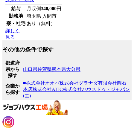
給与
月収例
340,000
円
勤務地
埼玉県 入間市
寮・社宅
あり（無料）
詳しく
見る
その他の条件で探す
都道府
県から
山口県
佐賀県
熊本県
大分県
探す
■株式会社オオバ
株式会社グラナダ
有限会社圓石
企業か
本店
株式会社ATJC
株式会社ハウスドゥ・ジャパン
ら探す
(エ)