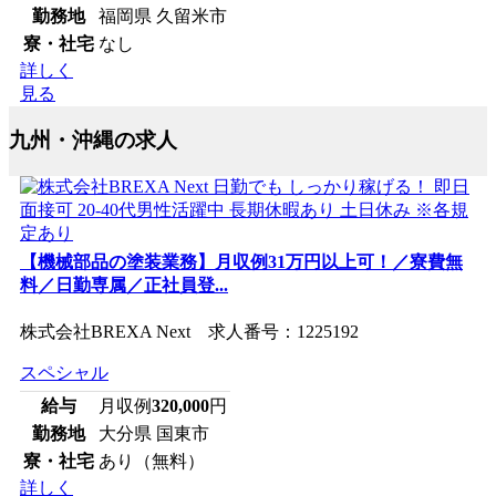
勤務地
福岡県 久留米市
寮・社宅
なし
詳しく
見る
九州・沖縄の求人
【機械部品の塗装業務】月収例31万円以上可！／寮費無
料／日勤専属／正社員登...
株式会社BREXA Next 求人番号：1225192
スペシャル
給与
月収例
320,000
円
勤務地
大分県 国東市
寮・社宅
あり（無料）
詳しく