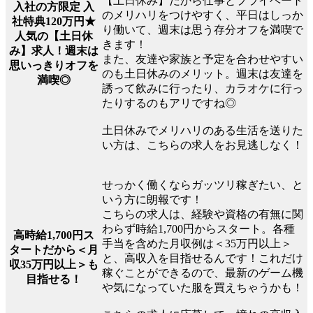
【土日休み】だから仕事とプライベート
入社の方限定 入
のメリハリをつけやすく、平日はしっか
社特典120万円★
り働いて、週末は思う存分オフを満喫で
人気の【土日休
きます！
み】求人！週末は
また、友達や家族と予定を合わせやすい
思いっきりオフを
のも土日休みのメリット。週末は友達を
満喫◎
誘って飲みに行ったり、カラオケに行っ
たりするのもアリですね◎
土日休みでメリハリのある生活を送りた
い方は、こちらの求人をお見逃しなく！
せっかく働くならガッツリ稼ぎたい、と
いう方に朗報です！
こちらの求人は、経験や資格の有無に関
わらず時給1,700円からスタート。各種
高時給1,700円ス
手当を含めた月収例は＜35万円以上＞
タートだから＜月
と、高収入を目指せるんです！これだけ
収35万円以上＞も
稼ぐことができるので、最新のゲーム機
目指せる！
や気になっていた服を買えちゃうかも！