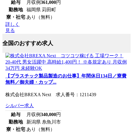
給与
月収例
361,000
円
勤務地
福岡県 苅田町
寮・社宅
あり（無料）
詳しく
見る
全国のおすすめ求人
【プラスチック製品製造のお仕事】年間休日134日／寮費
無料／御夫婦・カップ...
株式会社BREXA Next 求人番号：1211439
シルバー求人
給与
月収例
340,000
円
勤務地
新潟県 糸魚川市
寮・社宅
あり（無料）