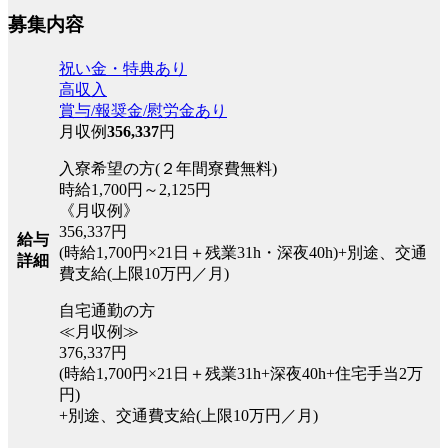
募集内容
祝い金・特典あり
高収入
賞与/報奨金/慰労金あり
月収例
356,337
円
入寮希望の方(２年間寮費無料)
時給1,700円～2,125円
《月収例》
356,337円
給与
(時給1,700円×21日＋残業31h・深夜40h)+別途、交通
詳細
費支給(上限10万円／月)
自宅通勤の方
≪月収例≫
376,337円
(時給1,700円×21日＋残業31h+深夜40h+住宅手当2万
円)
+別途、交通費支給(上限10万円／月)