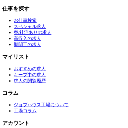
仕事を探す
お仕事検索
スペシャル求人
寮/社宅ありの求人
高収入の求人
期間工の求人
マイリスト
おすすめの求人
キープ中の求人
求人の閲覧履歴
コラム
ジョブハウス工場について
工場コラム
アカウント