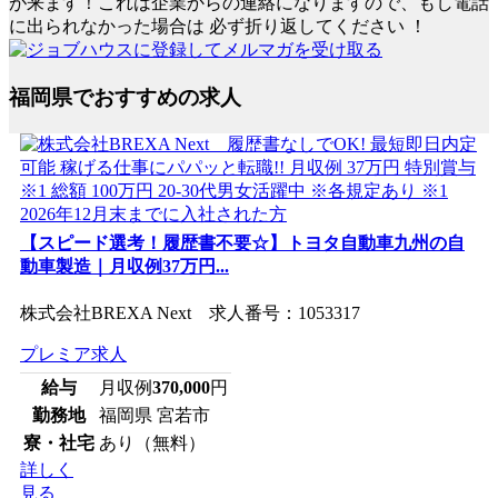
が来ます！これは企業からの連絡になりますので、もし電話
に出られなかった場合は
必ず折り返してください
！
福岡県でおすすめの求人
【スピード選考！履歴書不要☆】トヨタ自動車九州の自
動車製造｜月収例37万円...
株式会社BREXA Next 求人番号：1053317
プレミア求人
給与
月収例
370,000
円
勤務地
福岡県 宮若市
寮・社宅
あり（無料）
詳しく
見る