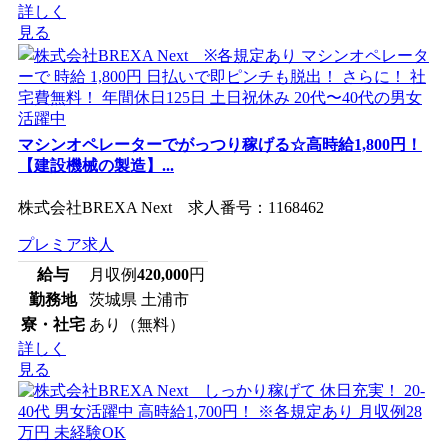
詳しく
見る
マシンオペレーターでがっつり稼げる☆高時給1,800円！
【建設機械の製造】...
株式会社BREXA Next 求人番号：1168462
プレミア求人
給与
月収例
420,000
円
勤務地
茨城県 土浦市
寮・社宅
あり（無料）
詳しく
見る