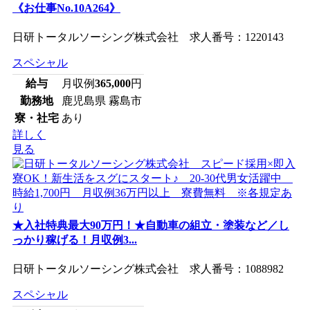
《お仕事No.10A264》
日研トータルソーシング株式会社 求人番号：1220143
スペシャル
給与
月収例
365,000
円
勤務地
鹿児島県 霧島市
寮・社宅
あり
詳しく
見る
★入社特典最大90万円！★自動車の組立・塗装など／し
っかり稼げる！月収例3...
日研トータルソーシング株式会社 求人番号：1088982
スペシャル