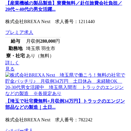
【産業機械の製品製造】寮費無料／赴任旅費会社負担／
20代～40代の男女活躍...
株式会社BREXA Next 求人番号：1211440
プレミア求人
給与
月収例
280,000
円
勤務地
埼玉県 羽生市
寮・社宅
あり（無料）
詳しく
見る
【埼玉で社宅費無料×月収例34万円】トラックのエンジン
部品などの製造｜土日...
株式会社BREXA Next 求人番号：782242
シルバー求人