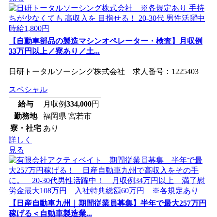
【自動車部品の製造マシンオペレーター・検査】月収例
33万円以上／寮あり／土...
日研トータルソーシング株式会社 求人番号：1225403
スペシャル
給与
月収例
334,000
円
勤務地
福岡県 宮若市
寮・社宅
あり
詳しく
見る
【日産自動車九州｜期間従業員募集】半年で最大257万円
稼げる＜自動車製造業...