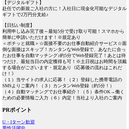
【デジタルギフト】
赴任での新規ご入社の方に！入社日に現金化可能なデジタル
ギフトで2万円分支給♪
【日払い制度】
利用申し込み完了後～最短5分で受け取り可能！スマホから
簡単に申請いただけます！※規定あり
＜ポチッと就職＞☆面接不要のお仕事自動紹介サービス☆面
倒な面接はスキップ！カンタンなWeb登録で、あなたに合っ
たお仕事を自動マッチング♪約5分でWeb登録完了！あとは待
つだけ、最短当日の内定獲得も可！※土日祝はお時間を頂戴
する場合がございます・規定あり《応募後の流れはこれだ
け！》
（１）当サイトの求人に応募！（２）登録した携帯電話の
SMSよりご案内！（３）カンタンWeb登録（約5分！）
（４）自動マッチングでお仕事紹介！（５）条件OK→働く
ための必要情報ご入力（６）内定！当社より入社のご案内
PRポイント
U・Iターン歓迎
男性活躍中