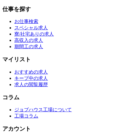
仕事を探す
お仕事検索
スペシャル求人
寮/社宅ありの求人
高収入の求人
期間工の求人
マイリスト
おすすめの求人
キープ中の求人
求人の閲覧履歴
コラム
ジョブハウス工場について
工場コラム
アカウント