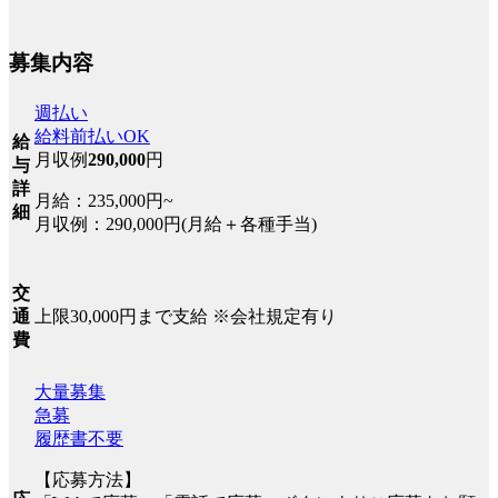
募集内容
週払い
給料前払いOK
給
月収例
290,000
円
与
詳
月給：235,000円~
細
月収例：290,000円(月給＋各種手当)
交
上限30,000円まで支給 ※会社規定有り
通
費
大量募集
急募
履歴書不要
【応募方法】