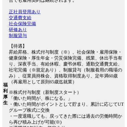
合でも雇用契約は継続されます。
正社員登用あり
交通費支給
社会保険完備
研修あり
制服貸与
【待遇】
昇給昇格、株式付与制度（※）、社会保険・雇用保険・
健康保険・厚生年金・労災保険完備、残業、休出手当有
り、深夜手当、有給休暇、慶弔休暇、通勤交通費支給、
社宅完備（※規定あり）、制服貸与（制服着用の職場の
み）、従業員持株会、資格取得制度あり、定年満60歳
（再雇用として原則65歳迄就業）
福
利
※株式付与制度（新制度スタート）
厚
「働いた時間が、株になる。」
生
・働いた時間がポイントとして貯まり、累計に応じてUT
グループ株式に交換
・一度退職しても、戻ってきた際には過去の労働時間か
ら再び積み上げが可能(※)