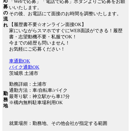
応
「Webで応募」「電話で応募」ボタンよりご応募をお願
募
いいたします。
の
その後、お電話にて面接のお時間を調整いたします。
流
【履歴書不要☆オンライン面接OK】
れ
家にいながらスマホですぐにWEB面談ができる！履歴
書・志望動機不要・私服でOK！
今までの経歴も問いません！
お気軽にご応募ください！
車通勤OK
バイク通勤OK
茨城県 土浦市
勤務詳細：土浦市
通勤方法：車/自転車/バイク
勤
最寄り駅：神立駅から車17分
務
※構内無料駐車場利用OK
地
就業場所：勤務地、その他会社が指定する範囲