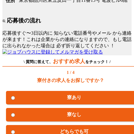
東京都品川区東五反田一丁目11番15号 電波ビル6階
住所
応募後の流れ
応募後すぐ〜3日以内に
知らない電話番号やメール
から連絡
が来ます！これは企業からの連絡になりますので、もし電話
に出られなかった場合は
必ず折り返してください
！
おすすめ求人
\ 質問に答えて、
をチェック！ /
1 / 4
寮付きの求人をお探しですか？
寮あり
寮なし
どちらでも可