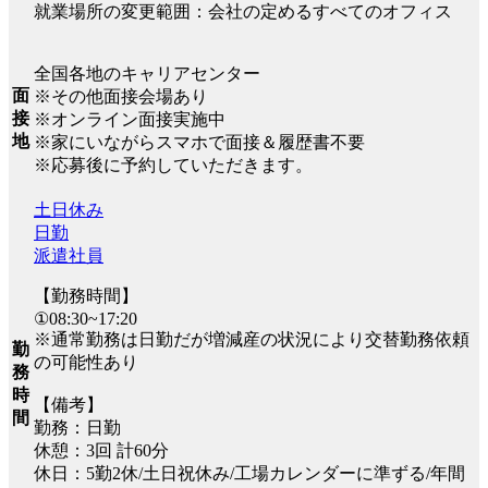
就業場所の変更範囲：会社の定めるすべてのオフィス
全国各地のキャリアセンター
面
※その他面接会場あり
接
※オンライン面接実施中
地
※家にいながらスマホで面接＆履歴書不要
※応募後に予約していただきます。
土日休み
日勤
派遣社員
【勤務時間】
①08:30~17:20
※通常勤務は日勤だが増減産の状況により交替勤務依頼
勤
の可能性あり
務
時
【備考】
間
勤務：日勤
休憩：3回 計60分
休日：5勤2休/土日祝休み/工場カレンダーに準ずる/年間