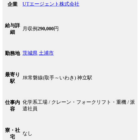
UTエージェント株式会社
企業
給与詳
月収例
290,000
円
細
茨城県
土浦市
勤務地
最寄り
JR常磐線(取手～いわき) 神立駅
駅
化学系工場 / クレーン・フォークリフト・重機 / 派
仕事内
遣社員
容
寮・社
なし
宅