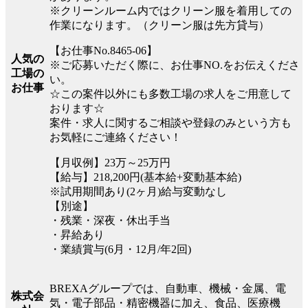
※クリーンルーム内ではクリーン服を着用しての
作業になります。（クリーン服は先方貸与）
【お仕事No.8465-06】
人気の
※ご応募いただく際に、お仕事NO.をお伝えくださ
工場の
い。
お仕事
☆この案件以外にも多数工場の求人をご用意して
おります☆
案件・求人に関するご相談や登録のみという方も
お気軽にご連絡ください！
【月収例】23万～25万円
【給与】218,200円(基本給+変動基本給)
※試用期間あり(2ヶ月)給与変動なし
【別途】
・残業・深夜・休出手当
・昇給あり
・業績賞与(6月・12月/年2回)
BREXAグループでは、自動車、機械・金属、電
株式会
気・電子部品・精密機器に加え、食品、医療機