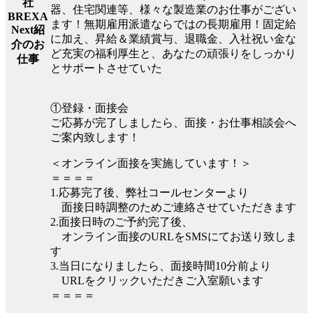
社
器、住宅関連等、様々な製造業のお仕事がござい
BREXA
ます！無期雇用派遣ならではの長期雇用！固定給
Next紹
に加え、昇給＆業績賞与、退職金、入社祝い金な
介のお
ど充実の福利厚生と、あなたの頑張りをしっかり
仕事
とサポートさせていた
①登録・面接会
ご応募が完了しましたら、面接・お仕事相談会へ
ご案内致します！
＜オンライン面接を実施しています！＞
＝＝＝＝
1.応募完了後、弊社コールセンターより
面接日時調整のためご連絡させていただきます
2.面接日時のご予約完了後、
オンライン面接のURLをSMSにてお送り致しま
す
3.当日になりましたら、面接時間10分前より
URLをクリックいただきご入室願います
＝＝＝＝