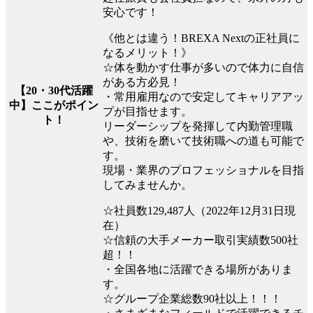
安心です！
《他とは違う！BREXA Nextの正社員に
なるメリット！》
☆体を動かす仕事が多いので体力に自信
がある方必見！
【20・30代活躍
・常用雇用なので安定してキャリアアッ
中】ここがポイン
プが目指せます。
ト！
リーダーシップを発揮して内勤管理職
や、技術を磨いて技術職への道も可能で
す。
現場・業界のプロフェッショナルを目指
してみませんか。
☆社員数129,487人（2022年12月31日現
在）
☆信頼の大手メーカー取引実績数500社
超！！
・全国各地に活躍できる場所がありま
す。
☆グループ企業総数90社以上！！！