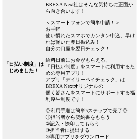
BREXA Next社はそんな気持ちに正面か
ら向き合います！
＜スマートフォンで簡単申請！＞
お手軽！
使い慣れたスマホでカンタン申込、早け
れば働いた翌日振込み！
自分の口座を翌日チェック！
給料日前にお金がもらえる、
「日払い制度」は
「日払い制度」をスマートに利用するた
じめました！
めの専用アプリ！
アプリ「デイリーペイチェック」は
BREXA Nextオリジナルの
働く皆さんをスマートにサポートする福
利厚生制度です！
◎利用手順は簡単5ステップで完了◎
①担当者から契約書をもらう
②記入・捺印してもらう
③担当者に提出する
④専用アプリをダウンロード