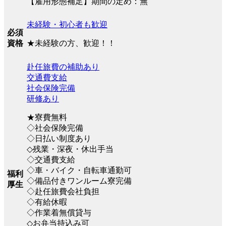
【雇用形態補足】期間の定め：無
未経験・初心者も歓迎
必須
★未経験の方、歓迎！！
資格
赴任旅費の補助あり
交通費支給
社会保険完備
研修あり
★寮費無料
◇社会保険完備
◇日払い制度あり
◇残業・深夜・休出手当
◇交通費支給
◇車・バイク・自転車通勤可
福利
◇備品付きワンルーム寮完備
厚生
◇赴任旅費会社負担
◇有給休暇
◇作業着無償貸与
◇お弁当持込み可