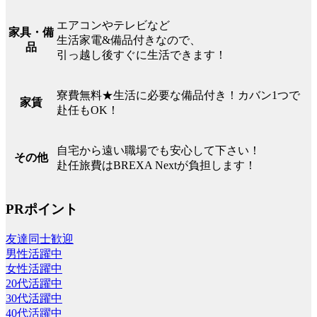
エアコンやテレビなど
家具・備
生活家電&備品付きなので、
品
引っ越し後すぐに生活できます！
寮費無料★生活に必要な備品付き！カバン1つで
家賃
赴任もOK！
自宅から遠い職場でも安心して下さい！
その他
赴任旅費はBREXA Nextが負担します！
PRポイント
友達同士歓迎
男性活躍中
女性活躍中
20代活躍中
30代活躍中
40代活躍中