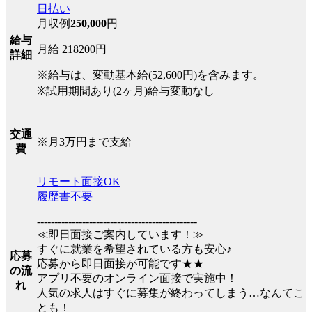
日払い
月収例
250,000
円
給与
月給 218200円
詳細
※給与は、変動基本給(52,600円)を含みます。
※試用期間あり(2ヶ月)給与変動なし
交通
※月3万円まで支給
費
リモート面接OK
履歴書不要
----------------------------------------------
≪即日面接ご案内しています！≫
すぐに就業を希望されている方も安心♪
応募
応募から即日面接が可能です★★
の流
アプリ不要のオンライン面接で実施中！
れ
人気の求人はすぐに募集が終わってしまう…なんてこ
とも！