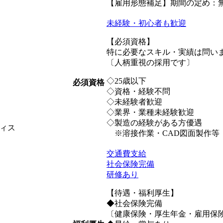
【雇用形態補足】期間の定め：
未経験・初心者も歓迎
【必須資格】
特に必要なスキル・実績は問い
〔人柄重視の採用です〕
◇25歳以下
必須資格
◇資格・経験不問
◇未経験者歓迎
◇業界・業種未経験歓迎
◇製造の経験がある方優遇
ィス
※溶接作業・CAD図面製作等
交通費支給
社会保険完備
研修あり
【待遇・福利厚生】
◆社会保険完備
〔健康保険・厚生年金・雇用保