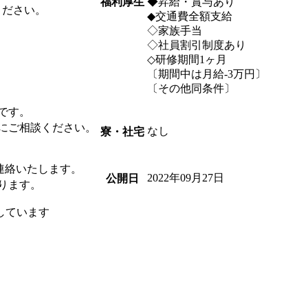
福利厚生
◆昇給・賞与あり
ください。
◆交通費全額支給
◇家族手当
◇社員割引制度あり
◇研修期間1ヶ月
〔期間中は月給-3万円〕
〔その他同条件〕
です。
にご相談ください。
なし
寮・社宅
連絡いたします。
2022年09月27日
公開日
ります。
しています