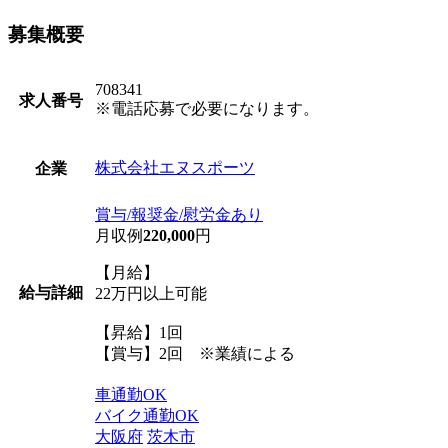
募集概要
708341
求人番号
※電話応募で必要になります。
株式会社エヌスポーツ
企業
賞与/報奨金/慰労金あり
月収例
220,000
円
【月給】
給与詳細
22万円以上可能
【昇給】1回
【賞与】2回 ※業績による
車通勤OK
バイク通勤OK
大阪府
茨木市