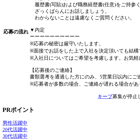
履歴書(写貼)および職務経歴書(任意)をご持参
ざっくばらんにお話しましょう。
わからないことは遠慮なくご質問ください。
▼内定
応募の流れ
ーーーーーーーーーー
※応募の秘密は厳守いたします。
※面接でお話をした上で入社を決定頂いても結構
※入社日についてはご希望を考慮します。お気軽
【応募後のご連絡】
書類選考を通過した方にのみ、5営業日以内にご
※応募者が多数の場合、ご連絡が遅れる場合があ
キープ
募集が停止
PRポイント
男性活躍中
20代活躍中
30代活躍中