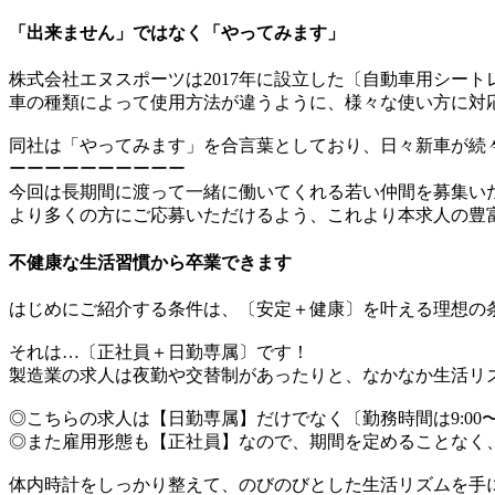
「出来ません」ではなく「やってみます」
株式会社エヌスポーツは2017年に設立した〔自動車用シー
車の種類によって使用方法が違うように、様々な使い方に対
同社は「やってみます」を合言葉としており、日々新車が続
ーーーーーーーーーー
今回は長期間に渡って一緒に働いてくれる若い仲間を募集い
より多くの方にご応募いただけるよう、これより本求人の豊
不健康な生活習慣から卒業できます
はじめにご紹介する条件は、〔安定＋健康〕を叶える理想の
それは…〔正社員＋日勤専属〕です！
製造業の求人は夜勤や交替制があったりと、なかなか生活リ
◎こちらの求人は【日勤専属】だけでなく〔勤務時間は9:00〜
◎また雇用形態も【正社員】なので、期間を定めることなく
体内時計をしっかり整えて、のびのびとした生活リズムを手