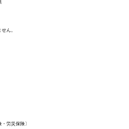
無
ません。
険・労災保険〕