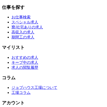
仕事を探す
お仕事検索
スペシャル求人
寮/社宅ありの求人
高収入の求人
期間工の求人
マイリスト
おすすめの求人
キープ中の求人
求人の閲覧履歴
コラム
ジョブハウス工場について
工場コラム
アカウント