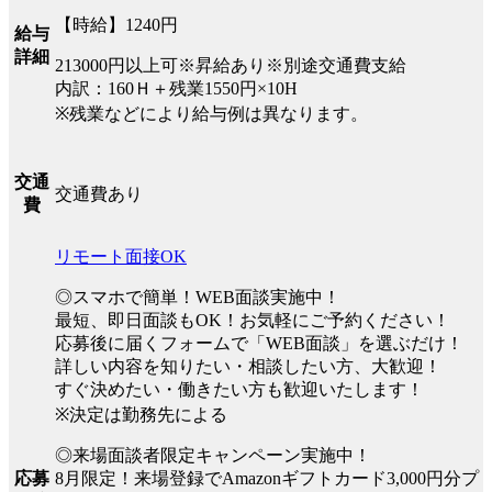
【時給】1240円
給与
詳細
213000円以上可※昇給あり※別途交通費支給
内訳：160Ｈ＋残業1550円×10H
※残業などにより給与例は異なります。
交通
交通費あり
費
リモート面接OK
◎スマホで簡単！WEB面談実施中！
最短、即日面談もOK！お気軽にご予約ください！
応募後に届くフォームで「WEB面談」を選ぶだけ！
詳しい内容を知りたい・相談したい方、大歓迎！
すぐ決めたい・働きたい方も歓迎いたします！
※決定は勤務先による
◎来場面談者限定キャンペーン実施中！
8月限定！来場登録でAmazonギフトカード3,000円分プ
応募