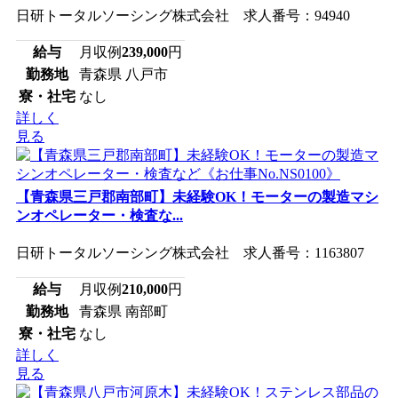
日研トータルソーシング株式会社 求人番号：94940
給与
月収例
239,000
円
勤務地
青森県 八戸市
寮・社宅
なし
詳しく
見る
【青森県三戸郡南部町】未経験OK！モーターの製造マシ
ンオペレーター・検査な...
日研トータルソーシング株式会社 求人番号：1163807
給与
月収例
210,000
円
勤務地
青森県 南部町
寮・社宅
なし
詳しく
見る