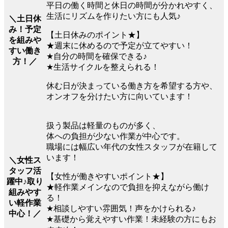
平日の働く時間と休日の時間が分かれやすく、
生活にリズムを作りたい方にも人気♪
＼土日休
み！予定
【土日休みのポイント★】
を組みや
★週末に休めるので予定が立てやすい！
すい働き
★自分の時間を確保できる♪
方！／
★生活サイクルを整えられる！
休む日が決まっている働き方を希望する方や、
オンオフを分けたい方に向いています！
扱う製品は軽量のものが多く、
体への負担が少ない作業が中心です。
職場には幅広い年代の女性スタッフが在籍して
います！
＼女性ス
タッフ活
【女性が働きやすいポイント★】
躍中♪取り
★軽作業メインなので負担を抑えながら働け
組みやす
る！
い軽作業
★相談しやすい雰囲気！声をかけられる♪
中心！／
★基礎から覚えやすい作業！未経験の方にもお