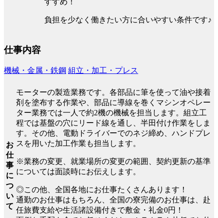
すすめ！
負担を少なく働きたい方に合いやすい条件です♪
仕事内容
機械・金属・鉄鋼
組立・加工・プレス
モーターの製造業務です。各部品に筆を使って油や接着
剤を塗布する作業や、部品に導線を巻くマシンオペレー
ター業務では一人で約2機の機械を担当します。組立工
程では基盤の穴にリード線を通し、半田付け作業をしま
す。その他、電動ドライバーでのネジ締め、ハンドプレ
スを用いた加工作業も担当します。
お
仕
※業務の変更、就業場所の変更の範囲、契約更新の基準
事
については面談時にお伝えします。
に
つ
◎この他、全国各地にお仕事たくさんあります！
い
通勤のお仕事はもちろん、全国の寮完備のお仕事は、赴
て
任旅費支給や生活諸設備付きで敷金・礼金0円！