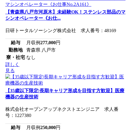
【青森県八戸市河原木】未経験OK！ステンレス部品のマ
シンオペレーター《お仕...
日研トータルソーシング株式会社 求人番号：48169
給与
月収例
277,000
円
勤務地
青森県 八戸市
寮・社宅
なし
詳しく
見る
【35歳以下限定|長期キャリア形成を目指す方歓迎】医療
機器の生産技術
株式会社オープンアップネクストエンジニア 求人番
号：1227380
給与
月収例
250,000
円