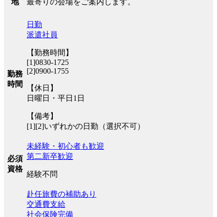
最寄りの会場をご案内します。
地
日勤
派遣社員
【勤務時間】
[1]0830-1725
[2]0900-1755
勤務
時間
【休日】
日曜日・平日1日
【備考】
[1][2]いずれかの日勤（選択不可）
未経験・初心者も歓迎
第二新卒歓迎
必須
資格
経験不問
赴任旅費の補助あり
交通費支給
社会保険完備