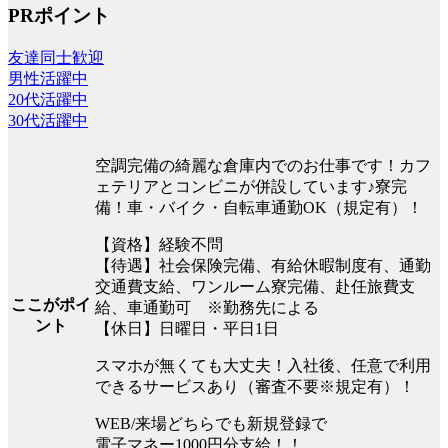
PRポイント
友達同士歓迎
男性活躍中
20代活躍中
30代活躍中
空調完備の綺麗な倉庫内でのお仕事です！カフ
ェテリアとコンビニが併設しています♪寮完
備！車・バイク・自転車通勤OK（規定有）！
【資格】経験不問
【待遇】社会保険完備、有給休暇制度有、通勤
交通費支給、ワンルーム寮完備、赴任旅費支
ここがポイ
給、車通勤可 ※勤務先による
ント
【休日】日曜日・平日1日
スマホが無くても大丈夫！入社後、任意で利用
できるサービスあり（審査不要※規定有）！
WEB/来場どちらでも新規登録で
電子マネー1000円分支給！！