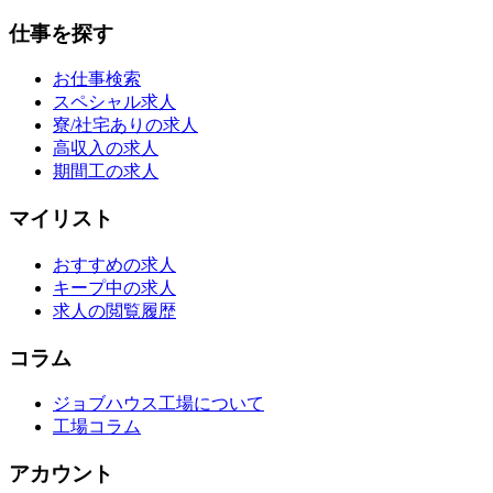
仕事を探す
お仕事検索
スペシャル求人
寮/社宅ありの求人
高収入の求人
期間工の求人
マイリスト
おすすめの求人
キープ中の求人
求人の閲覧履歴
コラム
ジョブハウス工場について
工場コラム
アカウント