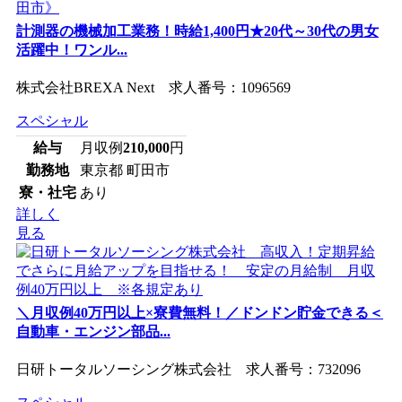
計測器の機械加工業務！時給1,400円★20代～30代の男女
活躍中！ワンル...
株式会社BREXA Next 求人番号：1096569
スペシャル
給与
月収例
210,000
円
勤務地
東京都 町田市
寮・社宅
あり
詳しく
見る
＼月収例40万円以上×寮費無料！／ドンドン貯金できる＜
自動車・エンジン部品...
日研トータルソーシング株式会社 求人番号：732096