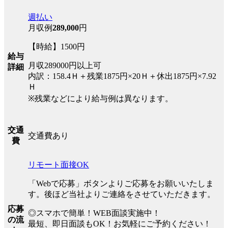
週払い
月収例
289,000
円
【時給】1500円
給与
月収289000円以上可
詳細
内訳：158.4Ｈ＋残業1875円×20Ｈ＋休出1875円×7.92
Ｈ
※残業などにより給与例は異なります。
交通
交通費あり
費
リモート面接OK
「Webで応募」ボタンよりご応募をお願いいたしま
す。後ほど当社よりご連絡をさせていただきます。
応募
◎スマホで簡単！WEB面談実施中！
の流
最短、即日面談もOK！お気軽にご予約ください！