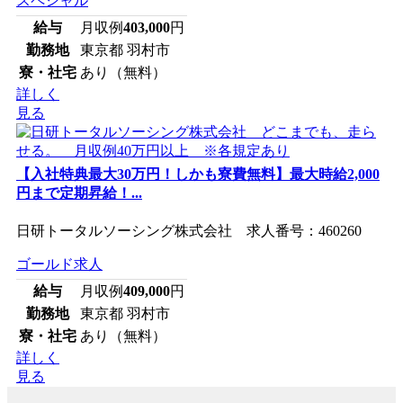
スペシャル
給与
月収例
403,000
円
勤務地
東京都 羽村市
寮・社宅
あり（無料）
詳しく
見る
【入社特典最大30万円！しかも寮費無料】最大時給2,000
円まで定期昇給！...
日研トータルソーシング株式会社 求人番号：460260
ゴールド求人
給与
月収例
409,000
円
勤務地
東京都 羽村市
寮・社宅
あり（無料）
詳しく
見る