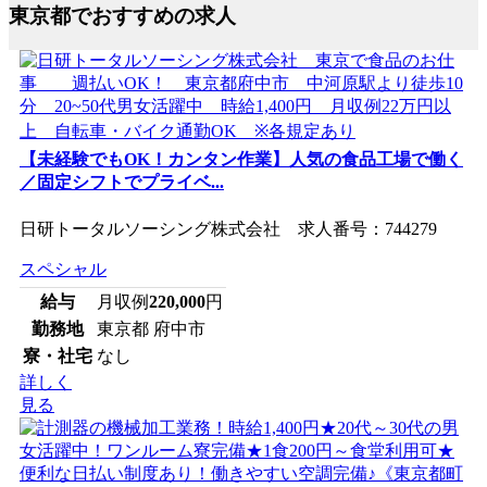
東京都でおすすめの求人
【未経験でもOK！カンタン作業】人気の食品工場で働く
／固定シフトでプライベ...
日研トータルソーシング株式会社 求人番号：744279
スペシャル
給与
月収例
220,000
円
勤務地
東京都 府中市
寮・社宅
なし
詳しく
見る