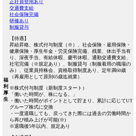
正社員登用あり
交通費支給
社会保険完備
研修あり
制服貸与
【待遇】
昇給昇格、株式付与制度（※）、社会保険・雇用保険・
健康保険・厚生年金・労災保険完備、残業、休出手当有
り、深夜手当、有給休暇、慶弔休暇、通勤交通費支給、
社宅完備（※規定あり）、制服貸与（制服着用の職場の
み）、従業員持株会、資格取得制度あり、定年満60歳
（再雇用として原則65歳迄就業）
福
利
※株式付与制度（新制度スタート）
厚
「働いた時間が、株になる。」
生
・働いた時間がポイントとして貯まり、累計に応じてUT
グループ株式に交換
・一度退職しても、戻ってきた際には過去の労働時間か
ら再び積み上げが可能(※)
※退職後5年以内、規定あり