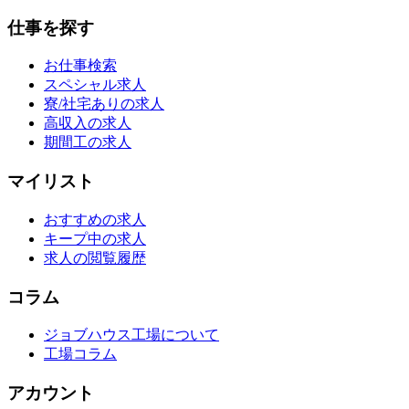
仕事を探す
お仕事検索
スペシャル求人
寮/社宅ありの求人
高収入の求人
期間工の求人
マイリスト
おすすめの求人
キープ中の求人
求人の閲覧履歴
コラム
ジョブハウス工場について
工場コラム
アカウント