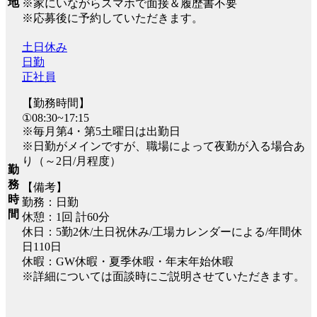
地
※家にいながらスマホで面接＆履歴書不要
※応募後に予約していただきます。
土日休み
日勤
正社員
【勤務時間】
①08:30~17:15
※毎月第4・第5土曜日は出勤日
※日勤がメインですが、職場によって夜勤が入る場合あ
り（～2日/月程度）
勤
務
【備考】
時
勤務：日勤
間
休憩：1回 計60分
休日：5勤2休/土日祝休み/工場カレンダーによる/年間休
日110日
休暇：GW休暇・夏季休暇・年末年始休暇
※詳細については面談時にご説明させていただきます。