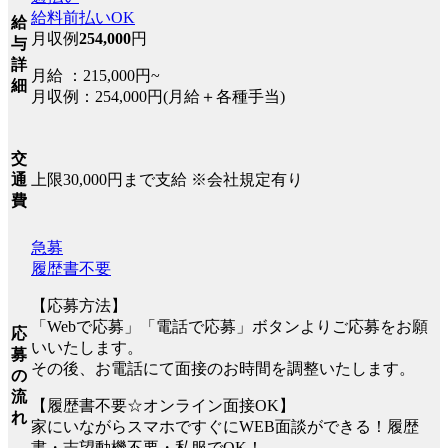
給料前払いOK
給
月収例
254,000
円
与
詳
月給 ：215,000円~
細
月収例：254,000円(月給＋各種手当)
交
上限30,000円まで支給 ※会社規定有り
通
費
急募
履歴書不要
【応募方法】
「Webで応募」「電話で応募」ボタンよりご応募をお願
応
いいたします。
募
その後、お電話にて面接のお時間を調整いたします。
の
流
【履歴書不要☆オンライン面接OK】
れ
家にいながらスマホですぐにWEB面談ができる！履歴
書・志望動機不要・私服でOK！