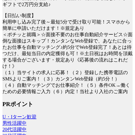
ギフトで2万円分支給♪
【日払い制度】
利用申し込み完了後～最短5分で受け取り可能！スマホから
簡単に申請いただけます！※規定あり
＜ポチッと就職＞☆面接不要のお仕事自動紹介サービス☆面
倒な面接はスキップ！カンタンなWeb登録で、あなたに合っ
たお仕事を自動マッチング♪約5分でWeb登録完了！あとは待
つだけ、最短当日の内定獲得も可！※土日祝はお時間を頂戴
する場合がございます・規定あり《応募後の流れはこれだ
け！》
（１）当サイトの求人に応募！（２）登録した携帯電話の
SMSよりご案内！（３）カンタンWeb登録（約5分！）
（４）自動マッチングでお仕事紹介！（５）条件OK→働く
ための必要情報ご入力（６）内定！当社より入社のご案内
PRポイント
U・Iターン歓迎
男性活躍中
20代活躍中