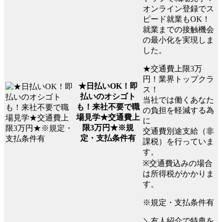
オンライン登録でス
ピード就業もOK！
就業までの接触機会
の最小化を実現しま
した。
★交通費上限3万
円！業界トップクラ
★日払いOK！即
ス！
払いのオシゴト
当社では働くあなた
も！来社不要で職
の負担を軽減する為
場見学★交通費上
に
限3万円★※規
交通費別途支給（非
定・支払条件有
課税）を行っていま
す。
※交通費込みの場合
は所得税がかかりま
す。
※規定・支払条件有
＼友人紹介で特典を