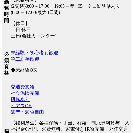
勤
(2交替)8:00～17:00、19:05～翌4:05 ※日勤研修あり
務
(8:00～17:00/最大3日間)
時
間
【休日】
土日 休日
土日(会社カレンダー)
未経験・初心者も歓迎
必
第二新卒歓迎
須
資
◆未経験OK！
格
交通費支給
社会保険完備
研修あり
ピアスOK
髪型・髪色自由
【福利厚生】各種保険・手当、有給、制服無料貸与、入
社祝金6万円、寮費無料、家電付き1R寮完備、赴任交通
福