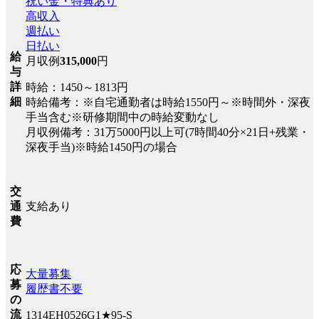
祝い金・特典あり
高収入
週払い
日払い
給
月収例
315,000
円
与
詳
時給：1450～1813円
細
時給備考：※自宅通勤者は時給1550円～※時間外・深夜
手当含む※研修期間中の時給変動なし
月収例備考：31万5000円以上可(7時間40分×21日+残業・
深夜手当)※時給1450円の場合
交
支給あり
通
費
応
大量募集
募
履歴書不要
の
流
1314EH0526G1★95-S