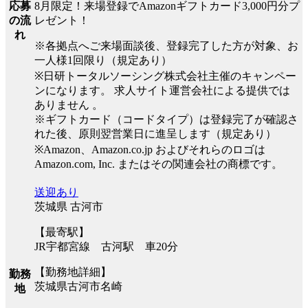
8月限定！来場登録でAmazonギフトカード3,000円分プ
応募
レゼント！
の流
れ
※各拠点へご来場面談後、登録完了した方が対象、お
一人様1回限り（規定あり）
※日研トータルソーシング株式会社主催のキャンペー
ンになります。 求人サイト運営会社による提供では
ありません 。
※ギフトカード（コードタイプ）は登録完了が確認さ
れた後、原則翌営業日に進呈します（規定あり）
※Amazon、Amazon.co.jp およびそれらのロゴは
Amazon.com, Inc. またはその関連会社の商標です。
送迎あり
茨城県 古河市
【最寄駅】
JR宇都宮線 古河駅 車20分
【勤務地詳細】
勤務
茨城県古河市名崎
地