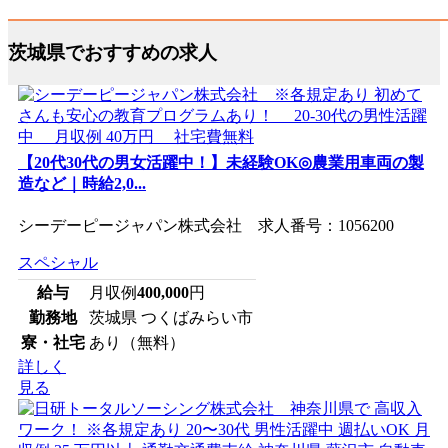
茨城県でおすすめの求人
【20代30代の男女活躍中！】未経験OK◎農業用車両の製
造など｜時給2,0...
シーデーピージャパン株式会社 求人番号：1056200
スペシャル
給与
月収例
400,000
円
勤務地
茨城県 つくばみらい市
寮・社宅
あり（無料）
詳しく
見る