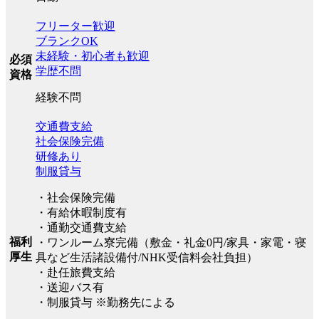
フリーター歓迎
ブランクOK
未経験・初心者も歓迎
必須
学歴不問
資格
経験不問
交通費支給
社会保険完備
研修あり
制服貸与
・社会保険完備
・有給休暇制度有
・通勤交通費支給
福利
・ワンルーム寮完備（敷金・礼金0円/家具・家電・寝
厚生
具など生活諸設備付/NHK受信料会社負担）
・赴任旅費支給
・送迎バス有
・制服貸与 ※勤務先による