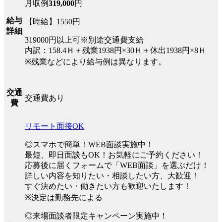
月収例
319,000
円
給与
【時給】1550円
詳細
319000円以上可※別途交通費支給
内訳：158.4Ｈ＋残業1938円×30Ｈ＋休出1938円×8Ｈ
※残業などにより給与例は異なります。
交通
交通費あり
費
リモート面接OK
◎スマホで簡単！WEB面談実施中！
最短、即日面談もOK！お気軽にご予約ください！
応募後に届くフォームで「WEB面談」を選ぶだけ！
詳しい内容を知りたい・相談したい方、大歓迎！
すぐ決めたい・働きたい方も歓迎いたします！
※決定は勤務先による
◎来場面談者限定キャンペーン実施中！