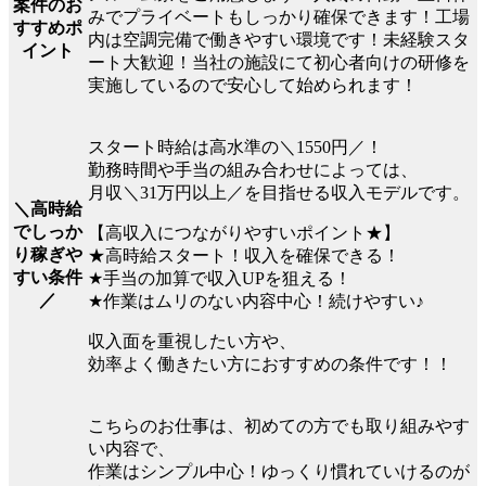
案件のお
みでプライベートもしっかり確保できます！工場
すすめポ
内は空調完備で働きやすい環境です！未経験スタ
イント
ート大歓迎！当社の施設にて初心者向けの研修を
実施しているので安心して始められます！
スタート時給は高水準の＼1550円／！
勤務時間や手当の組み合わせによっては、
月収＼31万円以上／を目指せる収入モデルです。
＼高時給
でしっか
【高収入につながりやすいポイント★】
り稼ぎや
★高時給スタート！収入を確保できる！
すい条件
★手当の加算で収入UPを狙える！
／
★作業はムリのない内容中心！続けやすい♪
収入面を重視したい方や、
効率よく働きたい方におすすめの条件です！！
こちらのお仕事は、初めての方でも取り組みやす
い内容で、
作業はシンプル中心！ゆっくり慣れていけるのが