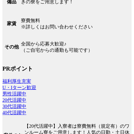
きの寮をご用意します！
備品
寮費無料
家賃
※詳しくはお問い合わせください
全国から応募大歓迎♪
その他
（ご自宅からの通勤も可能です）
PRポイント
福利厚生充実
U・Iターン歓迎
男性活躍中
20代活躍中
30代活躍中
40代活躍中
【20代活躍中】入寮者は寮費無料（規定有）のワ
ンルーム寮をご用意します！人気の日勤・土日休