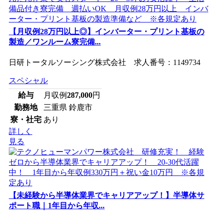
【月収例28万円以上◎】インバーター・プリント基板の
製造／ワンルーム寮完備...
日研トータルソーシング株式会社 求人番号：1149734
スペシャル
給与
月収例
287,000
円
勤務地
三重県 鈴鹿市
寮・社宅
あり
詳しく
見る
【未経験から半導体業界でキャリアアップ！】半導体サ
ポート職｜1年目から年収...