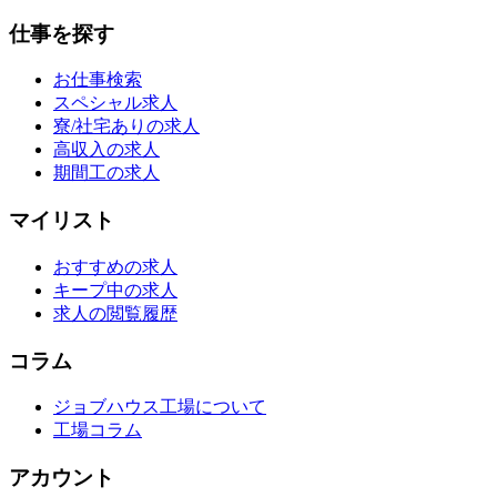
仕事を探す
お仕事検索
スペシャル求人
寮/社宅ありの求人
高収入の求人
期間工の求人
マイリスト
おすすめの求人
キープ中の求人
求人の閲覧履歴
コラム
ジョブハウス工場について
工場コラム
アカウント