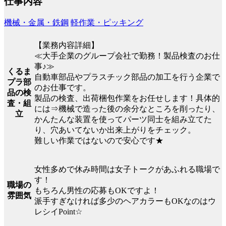
仕事内容
機械・金属・鉄鋼
軽作業・ピッキング
【業務内容詳細】
≪大手企業のグループ会社で勤務！製品検査のお仕
事♪≫
くるま
自動車部品やプラスチック部品の加工を行う企業で
プラ部
のお仕事です。
品の検
製品の検査、出荷梱包作業をお任せします！具体的
査・組
には⇒機械で造った後の余分なところを削ったり、
立
かんたんな装置を使ってパーツ同士を組み立てた
り、穴あいてないか出来上がりをチェック。
難しい作業ではないので安心です★
女性多めで休み時間は女子トークがあふれる職場で
す！
職場の
もちろん男性の応募もOKですよ！
雰囲気
派手すぎなければ多少のヘアカラーもOKなのはウ
レシイPoint☆