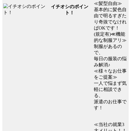
≪髪型自由≫
イチオシのポイン
基本的に髪色自
ト！
由で明るすぎた
り奇抜でなけれ
ばOKです！
(規定有)≪機能
的な制服アリ≫
制服があるの
で、
毎日の服装の悩
み解消♪
≪様々なお仕事
をご提案≫
一人で悩まず気
軽に相談でき
る、
派遣のお仕事で
す！
≪当社の就業3
大メリット！！