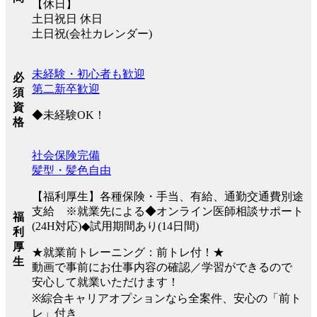
【休日】
土日祝日 休日
土日祝(会社カレンダー)
未経験・初心者も歓迎
必
第二新卒歓迎
須
資
◆未経験OK！
格
社会保険完備
髪型・髪色自由
【福利厚生】各種保険・手当、有給、通勤交通費別途
支給 ※就業先による◆オンライン医師相談サポート
福
(24H対応)◆試用期間あり(14日間)
利
厚
★就業前トレーニング：前トレ付！★
生
動画で事前にお仕事内容の確認／学習ができるので
安心して就業いただけます！
※綜合キャリアオプションなら全案件、安心の「前ト
レ」付き