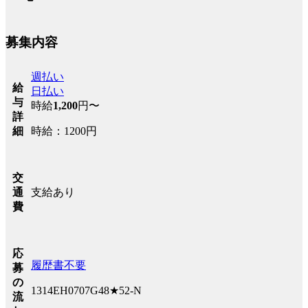
募集内容
週払い
給
日払い
与
時給
1,200
円〜
詳
時給：1200円
細
交
支給あり
通
費
応
履歴書不要
募
の
1314EH0707G48★52-N
流