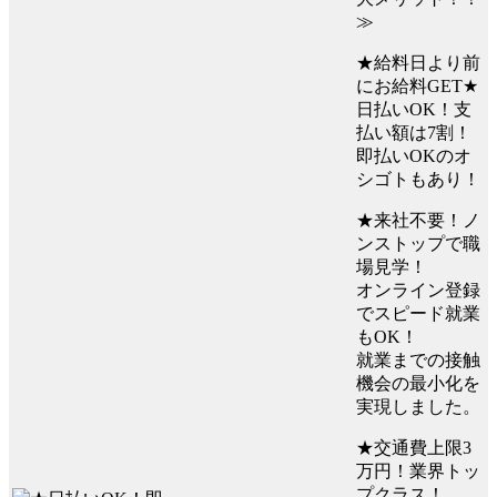
≫
★給料日より前
にお給料GET★
日払いOK！支
払い額は7割！
即払いOKのオ
シゴトもあり！
★来社不要！ノ
ンストップで職
場見学！
オンライン登録
でスピード就業
もOK！
就業までの接触
機会の最小化を
実現しました。
★交通費上限3
万円！業界トッ
プクラス！