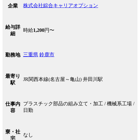
株式会社綜合キャリアオプション
企業
給与詳
時給
1,200
円〜
細
三重県
鈴鹿市
勤務地
最寄り
JR関西本線(名古屋～亀山) 井田川駅
駅
プラスチック部品の組み立て・加工 / 機械系工場 /
仕事内
日勤
容
寮・社
なし
宅