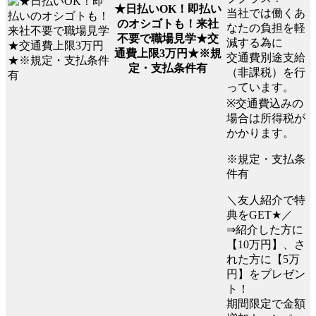
★日払いOK！即払い
当社では働くあ
のオシゴトも！来社
なたの負担を軽
不要で職場見学★交
減する為に
通費上限3万円★※規
交通費別途支給
定・支払条件有
（非課税）を行
っています。
※交通費込みの
場合は所得税が
かかります。
※規定・支払条
件有
＼友人紹介で特
典をGET★／
⇒紹介した方に
【10万円】、さ
れた方に【5万
円】をプレゼン
ト！
期間限定で金額