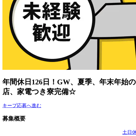
年間休日126日！GW、夏季、年末年
店、家電つき寮完備☆
キープ
応募へ進む
募集概要
土日