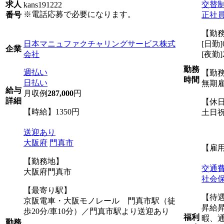
交替
求人
kans191222
※電話応募で必要になります。
正社
番号
【勤
日本マニュファクチャリングサービス株式
[日勤]
企業
会社
[夜勤]
勤務
週払い
【勤
時間
日払い
無期
給与
月収例
287,000
円
詳細
【休
【時給】1350円
土日
送迎あり
大阪府
門真市
【雇
【勤務地】
交通
大阪府門真市
社会
【最寄り駅】
【待
京阪電車・大阪モノレール 門真市駅（徒
昇給
歩20分/車10分）／門真市駅より送迎あり
福利
暇、
勤務