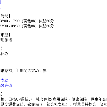
制
員
務時間】
08:00 - 17:00（実働8h）休憩60分
23:30 - 08:30（実働8h）休憩60分
務形態】
雇用派遣
日】
祝休み
用形態補足】期間の定め：無
費支給
保険完備
遇】
昇格、日払い/週払い、社会保険(雇用保険・健康保険・厚生年
通勤交通費支給、寮完備（一部会社負担）、従業員持株会、資格取