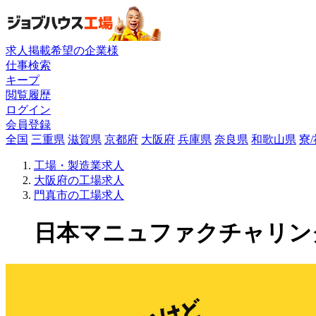
求人掲載希望の企業様
仕事検索
キープ
閲覧履歴
ログイン
会員登録
全国
三重県
滋賀県
京都府
大阪府
兵庫県
奈良県
和歌山県
寮
工場・製造業求人
大阪府の工場求人
門真市の工場求人
日本マニュファクチャリングサ