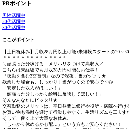
PRポイント
男性活躍中
20代活躍中
30代活躍中
ここがポイント
【土日祝休み】月収28万円以上可能♪未経験スタートの20
＊＊＊＊＊＊＊＊＊＊＊＊＊＊
＼頑張った分稼げる！メリハリをつけて高収入／
こちらは未経験でも月収28万円可能なお仕事！
『夜勤を含む2交替制』なので深夜手当ガッツリ★
残業した場合も、しっかり手当がつくので安心です◎
「安定した収入がほしい！」
「頑張った分しっかり給料に反映してほしい！」
そんなあなたにピッタリ★
交替勤務のメリットは、平日昼間に銀行や役所・病院へ行け
お買い物も混雑を避けて行動しやすく、生活リズムを工夫す
そして、働く上で大事なお休み。
「しっかり休めるか心配…」という方もご安心ください！