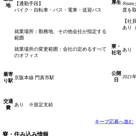
厚生
【通勤手段】
※n
地
バイク・自転車・バス・電車・送迎バス
度を
【社
あり（
就業場所：勤務地、その他会社が指定する
範囲
寮・
就業場所の変更範囲：会社の定めるすべて
あり
社宅
のオフィス
公開
最寄
2021
京阪本線 門真市駅
日
り駅
交通
あり ※規定支給
費
キープ
応募へ進む
寮・住み込み情報