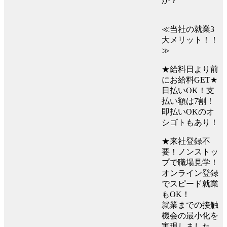
か？
≪当社の就業3
大メリット！！
≫
★給料日より前
にお給料GET★
日払いOK！支
払い額は7割！
即払いOKのオ
シゴトもあり！
★来社登録不
要！ノンストッ
プで職場見学！
オンライン登録
でスピード就業
もOK！
就業までの接触
機会の最小化を
実現しました。