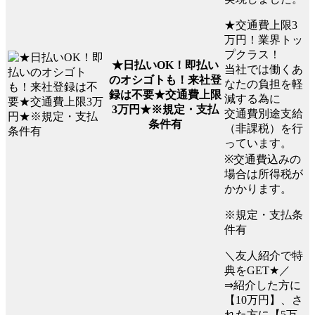
★交通費上限3
万円！業界トッ
プクラス！
★日払いOK！即払い
当社では働くあ
のオシゴトも！来社登
なたの負担を軽
録は不要★交通費上限
減する為に
3万円★※規定・支払
交通費別途支給
条件有
（非課税）を行
っています。
※交通費込みの
場合は所得税が
かかります。
※規定・支払条
件有
＼友人紹介で特
典をGET★／
⇒紹介した方に
【10万円】、さ
れた方に【5万