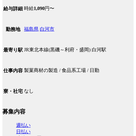
時給
1,090
円〜
給与詳細
福島県
白河市
勤務地
JR東北本線(黒磯～利府・盛岡) 白河駅
最寄り駅
製菓商材の製造 / 食品系工場 / 日勤
仕事内容
なし
寮・社宅
募集内容
週払い
日払い