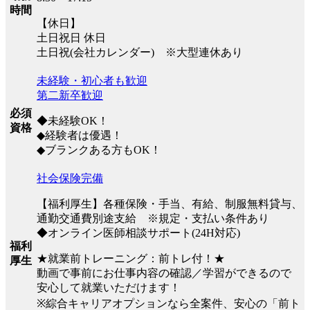
時間
【休日】
土日祝日 休日
土日祝(会社カレンダー) ※大型連休あり
未経験・初心者も歓迎
第二新卒歓迎
必須
◆未経験OK！
資格
◆経験者は優遇！
◆ブランクある方もOK！
社会保険完備
【福利厚生】各種保険・手当、有給、制服無料貸与、
通勤交通費別途支給 ※規定・支払い条件あり
◆オンライン医師相談サポート(24H対応)
福利
★就業前トレーニング：前トレ付！★
厚生
動画で事前にお仕事内容の確認／学習ができるので
安心して就業いただけます！
※綜合キャリアオプションなら全案件、安心の「前ト