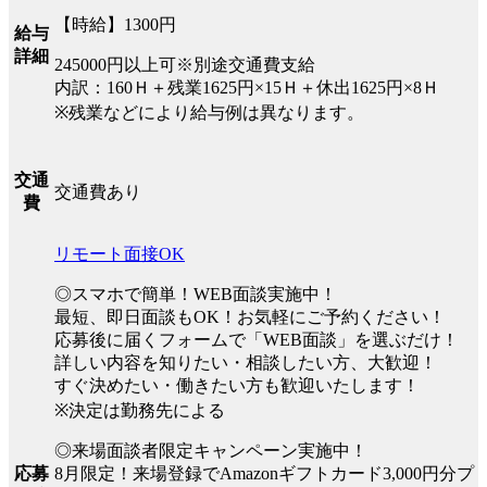
【時給】1300円
給与
詳細
245000円以上可※別途交通費支給
内訳：160Ｈ＋残業1625円×15Ｈ＋休出1625円×8Ｈ
※残業などにより給与例は異なります。
交通
交通費あり
費
リモート面接OK
◎スマホで簡単！WEB面談実施中！
最短、即日面談もOK！お気軽にご予約ください！
応募後に届くフォームで「WEB面談」を選ぶだけ！
詳しい内容を知りたい・相談したい方、大歓迎！
すぐ決めたい・働きたい方も歓迎いたします！
※決定は勤務先による
◎来場面談者限定キャンペーン実施中！
8月限定！来場登録でAmazonギフトカード3,000円分プ
応募