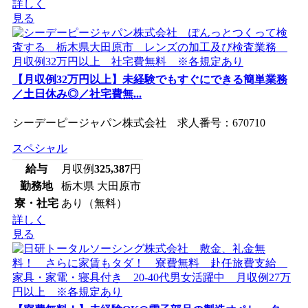
詳しく
見る
【月収例32万円以上】未経験でもすぐにできる簡単業務
／土日休み◎／社宅費無...
シーデーピージャパン株式会社 求人番号：670710
スペシャル
給与
月収例
325,387
円
勤務地
栃木県 大田原市
寮・社宅
あり（無料）
詳しく
見る