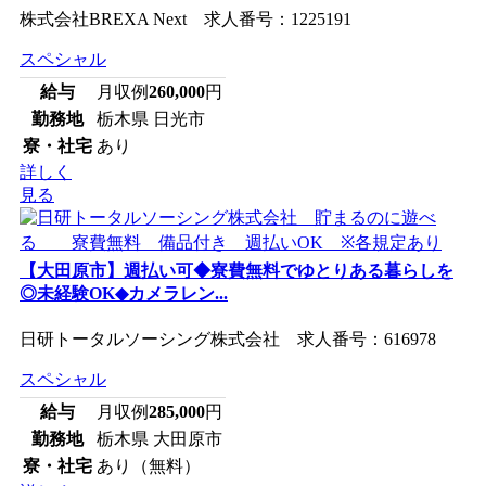
株式会社BREXA Next 求人番号：1225191
スペシャル
給与
月収例
260,000
円
勤務地
栃木県 日光市
寮・社宅
あり
詳しく
見る
【大田原市】週払い可◆寮費無料でゆとりある暮らしを
◎未経験OK◆カメラレン...
日研トータルソーシング株式会社 求人番号：616978
スペシャル
給与
月収例
285,000
円
勤務地
栃木県 大田原市
寮・社宅
あり（無料）