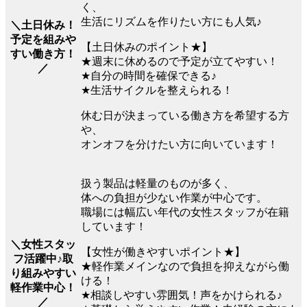
く、
生活にリズムを作りたい方にも人気♪
＼土日休み！
予定を組みや
【土日休みのポイント★】
すい働き方！
★週末に休めるので予定が立てやすい！
／
★自分の時間を確保できる♪
★生活サイクルを整えられる！
休む日が決まっている働き方を希望する方
や、
オンオフを分けたい方に向いています！
扱う製品は軽量のものが多く、
体への負担が少ない作業が中心です。
職場には幅広い年代の女性スタッフが在籍
しています！
＼女性スタッ
【女性が働きやすいポイント★】
フ活躍中♪取
★軽作業メインなので負担を抑えながら働
り組みやすい
ける！
軽作業中心！
★相談しやすい雰囲気！声をかけられる♪
／