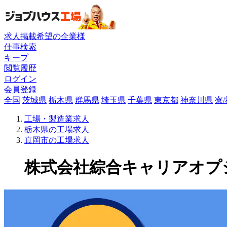
求人掲載希望の企業様
仕事検索
キープ
閲覧履歴
ログイン
会員登録
全国
茨城県
栃木県
群馬県
埼玉県
千葉県
東京都
神奈川県
寮
工場・製造業求人
栃木県の工場求人
真岡市の工場求人
株式会社綜合キャリアオプショ