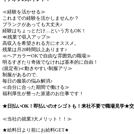
≪経験を活かせる≫
これまでの経験を活かしませんか？
ブランクがあっても大丈夫♪
経験はちょっとだけ…という方もOK！
≪残業で収入アップ≫
高収入を希望される方にオススメ。
残業は月20時間以上あります♪
≪ヘアカラーOKで自由な雰囲気の職場≫
明るすぎたり奇抜でなければ基本的に自由！
(規定有)≪動きやすい制服アリ≫
制服があるので、
毎日の服装の悩み解消♪
≪自分に合った期間で働ける≫
福利厚生が整った派遣のお仕事です！
★日払いOK！即払いのオシゴトも！来社不要で職場見学★交
≪当社の就業3大メリット！！≫
★給料日より前にお給料GET★