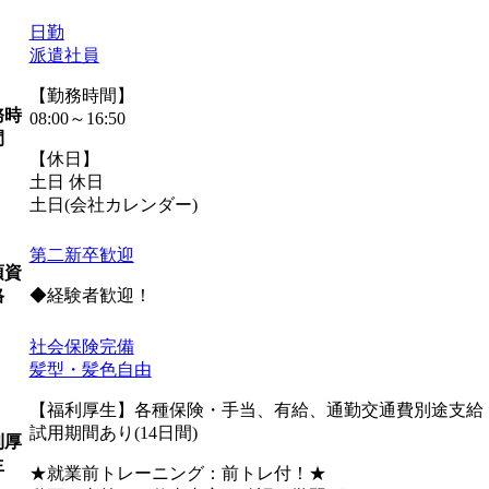
日勤
派遣社員
【勤務時間】
務時
08:00～16:50
間
【休日】
土日 休日
土日(会社カレンダー)
第二新卒歓迎
須資
◆経験者歓迎！
格
社会保険完備
髪型・髪色自由
【福利厚生】各種保険・手当、有給、通勤交通費別途支給 
試用期間あり(14日間)
利厚
生
★就業前トレーニング：前トレ付！★