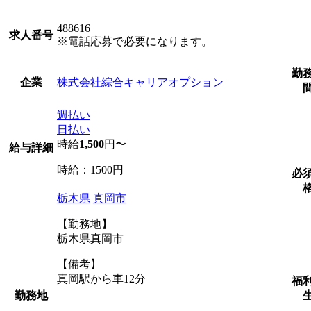
488616
求人番号
※電話応募で必要になります。
勤
株式会社綜合キャリアオプション
企業
週払い
日払い
時給
1,500
円〜
給与詳細
時給：1500円
必
栃木県
真岡市
【勤務地】
栃木県真岡市
【備考】
真岡駅から車12分
福
勤務地