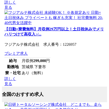
詳しく
見る
【日勤×寮費無料】月収例29万円以上！土日祝休みでメリ
ハリつけて高収入♪/...
フジアルテ株式会社 求人番号：1226957
プレミア求人
給与
月収例
299,000
円
勤務地
茨城県 下妻市
寮・社宅
あり（無料）
詳しく
見る
全国のおすすめ求人