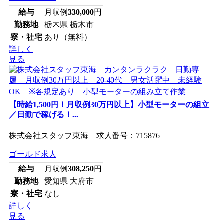
給与
月収例
330,000
円
勤務地
栃木県 栃木市
寮・社宅
あり（無料）
詳しく
見る
【時給1,500円！月収例30万円以上】小型モーターの組立
／日勤で稼げる！...
株式会社スタッフ東海 求人番号：715876
ゴールド求人
給与
月収例
308,250
円
勤務地
愛知県 大府市
寮・社宅
なし
詳しく
見る