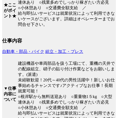
連休あり ○残業多めでしっかり稼ぎたい方必見
★ここ
○小休憩あり ○交通費全額支給 ／
がポイ
給与即払いサービスは就業状況によって利用できな
ント★
いケースがございます。詳細はオペレーターまでお
問合せ下さい。
仕事内容
自動車・部品・バイク
組立・加工・プレス
建設機器や車両部品を扱う工場にて、重機の天井で
の配線組立、硝子の貼り付け作業などをお願いしま
す。(派遣)
未経験歓迎！20代～40代の男性活躍中！新しいお仕
事始めるチャンスです♪アクティブなお仕事！長期
▼仕事
就業可能！
内容に
○根岸駅から無料送迎あり ○重量物1５kg ○大型
ついて
連休あり ○残業多めでしっかり稼ぎたい方必見
○小休憩あり ○交通費全額支給 ／
給与即払いサービスは就業状況によって利用できな