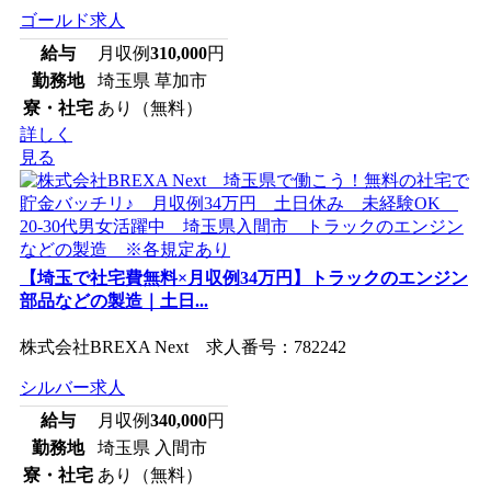
ゴールド求人
給与
月収例
310,000
円
勤務地
埼玉県 草加市
寮・社宅
あり（無料）
詳しく
見る
【埼玉で社宅費無料×月収例34万円】トラックのエンジン
部品などの製造｜土日...
株式会社BREXA Next 求人番号：782242
シルバー求人
給与
月収例
340,000
円
勤務地
埼玉県 入間市
寮・社宅
あり（無料）