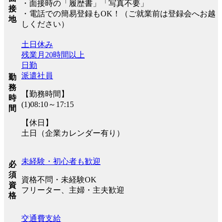
・面接時の「履歴書」「写真不要」
接
・電話での簡易登録もOK！（ご就業前は登録会へお越
地
しください）
土日休み
残業月20時間以上
日勤
派遣社員
勤
務
【勤務時間】
時
(1)08:10～17:15
間
【休日】
土日（企業カレンダー有り）
未経験・初心者も歓迎
必
須
資格不問・未経験OK
資
フリーター、主婦・主夫歓迎
格
交通費支給