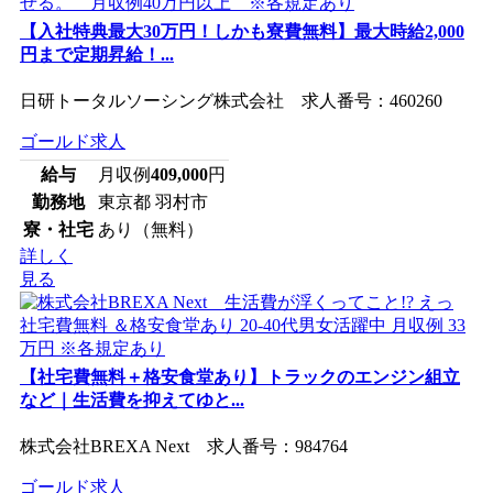
【入社特典最大30万円！しかも寮費無料】最大時給2,000
円まで定期昇給！...
日研トータルソーシング株式会社 求人番号：460260
ゴールド求人
給与
月収例
409,000
円
勤務地
東京都 羽村市
寮・社宅
あり（無料）
詳しく
見る
【社宅費無料＋格安食堂あり】トラックのエンジン組立
など｜生活費を抑えてゆと...
株式会社BREXA Next 求人番号：984764
ゴールド求人