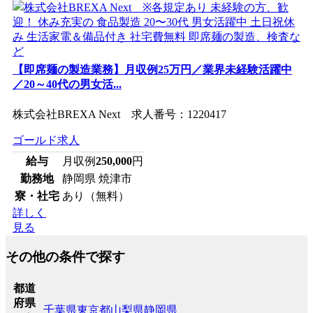
【即席麺の製造業務】月収例25万円／業界未経験活躍中
／20～40代の男女活...
株式会社BREXA Next 求人番号：1220417
ゴールド求人
給与
月収例
250,000
円
勤務地
静岡県 焼津市
寮・社宅
あり（無料）
詳しく
見る
その他の条件で探す
都道
府県
千葉県
東京都
山梨県
静岡県