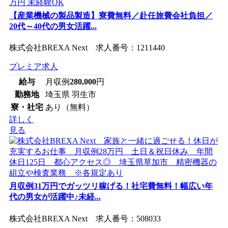
【産業機械の製品製造】寮費無料／赴任旅費会社負担／
20代～40代の男女活躍...
株式会社BREXA Next 求人番号：1211440
プレミア求人
給与
月収例
280,000
円
勤務地
埼玉県 羽生市
寮・社宅
あり（無料）
詳しく
見る
月収例31万円でガッツリ稼げる！社宅費無料！幅広い年
代の男女が活躍中♪未経...
株式会社BREXA Next 求人番号：508033