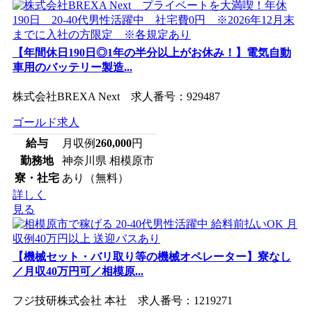
【年間休日190日◎1年の半分以上がお休み！】電気自動
車用のバッテリー製造...
株式会社BREXA Next 求人番号：929487
ゴールド求人
給与
月収例
260,000
円
勤務地
神奈川県 相模原市
寮・社宅
あり（無料）
詳しく
見る
【機械セット・バリ取り等の機械オペレーター】寮なし
／月収40万円可／相模原...
フジ技研株式会社 本社 求人番号：1219271