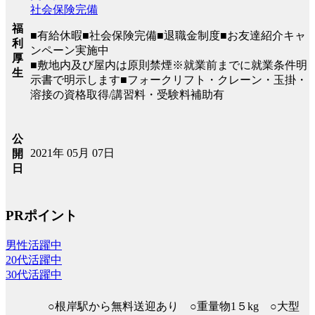
社会保険完備
福
■有給休暇■社会保険完備■退職金制度■お友達紹介キャ
利
ンペーン実施中
厚
■敷地内及び屋内は原則禁煙※就業前までに就業条件明
生
示書で明示します■フォークリフト・クレーン・玉掛・
溶接の資格取得/講習料・受験料補助有
公
2021年 05月 07日
開
日
PRポイント
男性活躍中
20代活躍中
30代活躍中
○根岸駅から無料送迎あり ○重量物1５kg ○大型