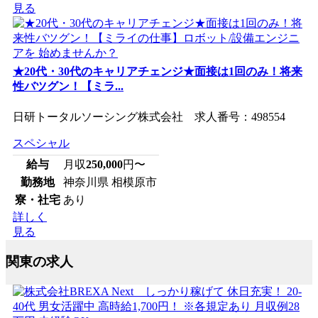
見る
★20代・30代のキャリアチェンジ★面接は1回のみ！将来
性バツグン！【ミラ...
日研トータルソーシング株式会社 求人番号：498554
スペシャル
給与
月収
250,000
円〜
勤務地
神奈川県 相模原市
寮・社宅
あり
詳しく
見る
関東の求人