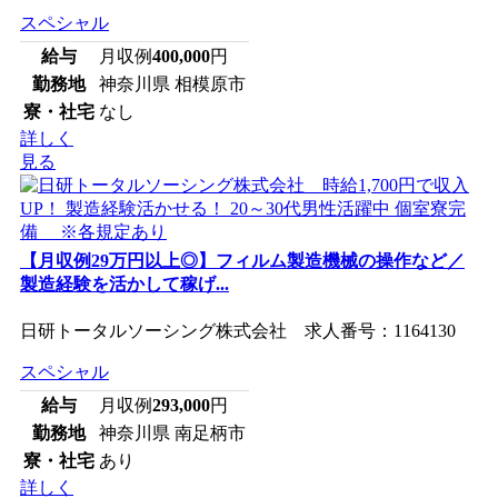
スペシャル
給与
月収例
400,000
円
勤務地
神奈川県 相模原市
寮・社宅
なし
詳しく
見る
【月収例29万円以上◎】フィルム製造機械の操作など／
製造経験を活かして稼げ...
日研トータルソーシング株式会社 求人番号：1164130
スペシャル
給与
月収例
293,000
円
勤務地
神奈川県 南足柄市
寮・社宅
あり
詳しく