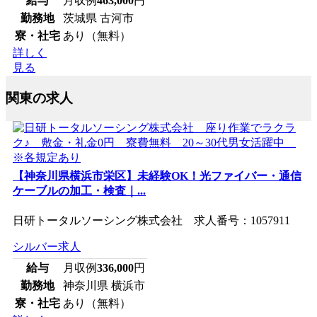
給与
月収例
463,000
円
勤務地
茨城県 古河市
寮・社宅
あり（無料）
詳しく
見る
関東の求人
【神奈川県横浜市栄区】未経験OK！光ファイバー・通信
ケーブルの加工・検査｜...
日研トータルソーシング株式会社 求人番号：1057911
シルバー求人
給与
月収例
336,000
円
勤務地
神奈川県 横浜市
寮・社宅
あり（無料）