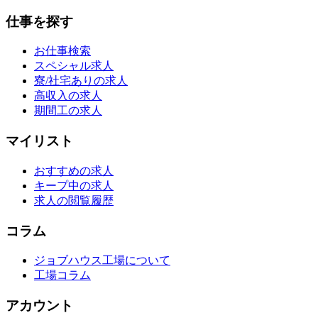
仕事を探す
お仕事検索
スペシャル求人
寮/社宅ありの求人
高収入の求人
期間工の求人
マイリスト
おすすめの求人
キープ中の求人
求人の閲覧履歴
コラム
ジョブハウス工場について
工場コラム
アカウント