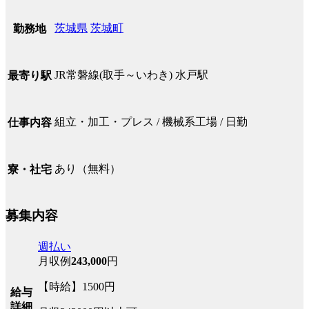
茨城県
茨城町
勤務地
JR常磐線(取手～いわき) 水戸駅
最寄り駅
組立・加工・プレス / 機械系工場 / 日勤
仕事内容
あり（無料）
寮・社宅
募集内容
週払い
月収例
243,000
円
【時給】1500円
給与
詳細