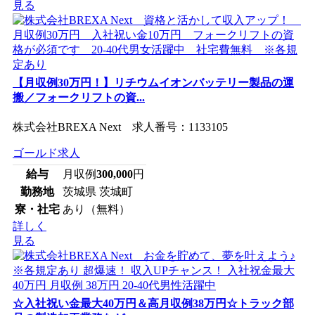
見る
【月収例30万円！】リチウムイオンバッテリー製品の運
搬／フォークリフトの資...
株式会社BREXA Next 求人番号：1133105
ゴールド求人
給与
月収例
300,000
円
勤務地
茨城県 茨城町
寮・社宅
あり（無料）
詳しく
見る
☆入社祝い金最大40万円＆高月収例38万円☆トラック部