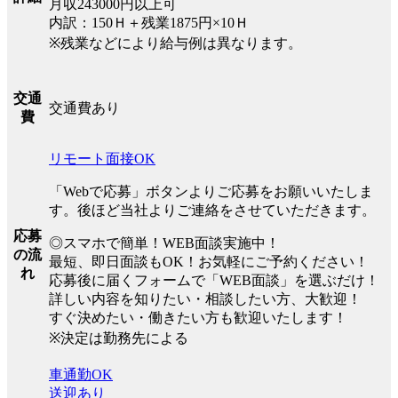
月収243000円以上可
内訳：150Ｈ＋残業1875円×10Ｈ
※残業などにより給与例は異なります。
交通
交通費あり
費
リモート面接OK
「Webで応募」ボタンよりご応募をお願いいたしま
す。後ほど当社よりご連絡をさせていただきます。
応募
◎スマホで簡単！WEB面談実施中！
の流
最短、即日面談もOK！お気軽にご予約ください！
れ
応募後に届くフォームで「WEB面談」を選ぶだけ！
詳しい内容を知りたい・相談したい方、大歓迎！
すぐ決めたい・働きたい方も歓迎いたします！
※決定は勤務先による
車通勤OK
送迎あり