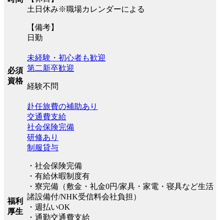
土日休み※職場カレンダーによる
【備考】
日勤
未経験・初心者も歓迎
第二新卒歓迎
必須
資格
経験不問
赴任旅費の補助あり
交通費支給
社会保険完備
研修あり
制服貸与
・社会保険完備
・有給休暇制度有
・寮完備（敷金・礼金0円/家具・家電・寝具など生活
諸設備付/NHK受信料会社負担）
福利
・週払いOK
厚生
・通勤交通費支給