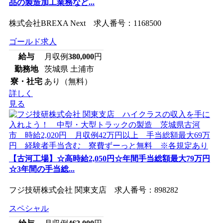
品の製造加工業務など...
株式会社BREXA Next 求人番号：1168500
ゴールド求人
給与
月収例
380,000
円
勤務地
茨城県 土浦市
寮・社宅
あり（無料）
詳しく
見る
【古河工場】☆高時給2,050円☆年間手当総額最大79万円
☆3年間の手当総...
フジ技研株式会社 関東支店 求人番号：898282
スペシャル