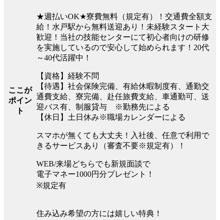
★週払いOK★寮費無料（規定有）！交通費全額支
給！水戸駅から無料送迎あり！未経験スタート大
歓迎！当社の技能センターにて初心者向けの研修
を実施しているので安心して始められます！20代
～40代活躍中！
【資格】経験不問
【待遇】社会保険完備、有給休暇制度有、通勤交
ここが
通費支給、寮完備、赴任旅費支給、車通勤可、送
ポイン
迎バス有、制服貸与 ※勤務先による
ト
【休日】土日休み※職場カレンダーによる
スマホが無くても大丈夫！入社後、任意で利用で
きるサービスあり（審査不要※規定有）！
WEB/来場どちらでも新規面談で
電子マネー1000円分プレゼント！
※規定有
住み込み希望の方には嬉しい特典！