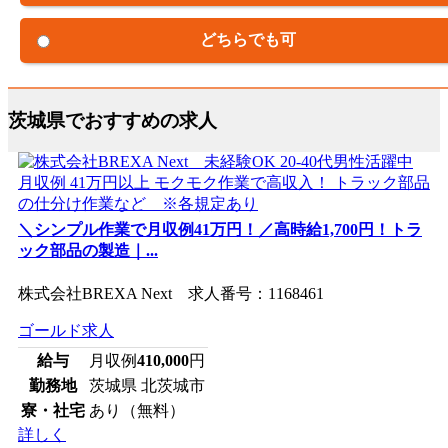
どちらでも可
茨城県でおすすめの求人
＼シンプル作業で月収例41万円！／高時給1,700円！トラ
ック部品の製造｜...
株式会社BREXA Next 求人番号：1168461
ゴールド求人
給与
月収例
410,000
円
勤務地
茨城県 北茨城市
寮・社宅
あり（無料）
詳しく