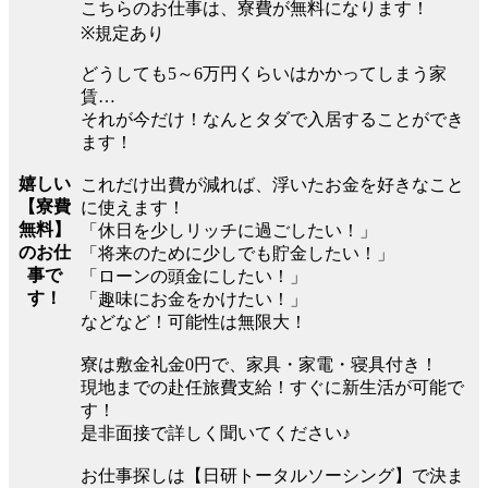
こちらのお仕事は、寮費が無料になります！
※規定あり
どうしても5～6万円くらいはかかってしまう家
賃…
それが今だけ！なんとタダで入居することができ
ます！
嬉しい
これだけ出費が減れば、浮いたお金を好きなこと
【寮費
に使えます！
無料】
「休日を少しリッチに過ごしたい！」
のお仕
「将来のために少しでも貯金したい！」
事で
「ローンの頭金にしたい！」
す！
「趣味にお金をかけたい！」
などなど！可能性は無限大！
寮は敷金礼金0円で、家具・家電・寝具付き！
現地までの赴任旅費支給！すぐに新生活が可能で
す！
是非面接で詳しく聞いてください♪
お仕事探しは【日研トータルソーシング】で決ま