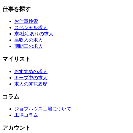
仕事を探す
お仕事検索
スペシャル求人
寮/社宅ありの求人
高収入の求人
期間工の求人
マイリスト
おすすめの求人
キープ中の求人
求人の閲覧履歴
コラム
ジョブハウス工場について
工場コラム
アカウント