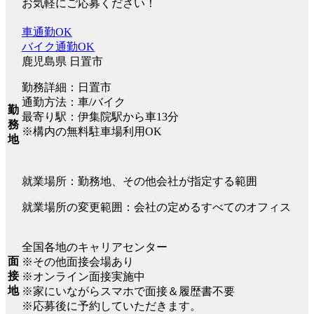
お気軽にご応募ください！
車通勤OK
バイク通勤OK
鹿児島県 日置市
勤務詳細：日置市
通勤方法：車/バイク
勤
最寄り駅：伊集院駅から車13分
務
※構内の無料駐車場利用OK
地
就業場所：勤務地、その他会社が指定する範囲
就業場所の変更範囲：会社の定めるすべてのオフィス
全国各地のキャリアセンター
面
※その他面接会場あり
接
※オンライン面接実施中
地
※家にいながらスマホで面接＆履歴書不要
※応募後に予約していただきます。