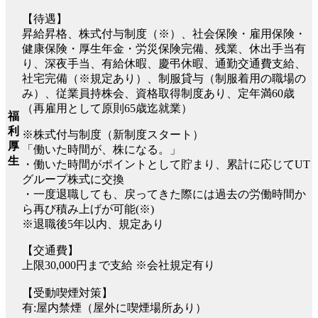
【待遇】
昇給昇格、株式付与制度（※）、社会保険・雇用保険・
健康保険・厚生年金・労災保険完備、残業、休出手当有
り、深夜手当、有給休暇、慶弔休暇、通勤交通費支給、
社宅完備（※規定あり）、制服貸与（制服着用の職場の
み）、従業員持株会、資格取得制度あり、定年満60歳
（再雇用として原則65歳迄就業）
福
利
※株式付与制度（新制度スタート）
厚
「働いた時間が、株になる。」
生
・働いた時間がポイントとして貯まり、累計に応じてUT
グループ株式に交換
・一度退職しても、戻ってきた際には過去の労働時間か
ら再び積み上げが可能(※)
※退職後5年以内、規定あり
【交通費】
上限30,000円まで支給 ※会社規定有り
【受動喫煙対策】
有:屋内禁煙（屋外に喫煙場所あり）