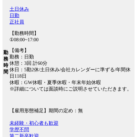
土日休み
日勤
正社員
【勤務時間】
①08:00~17:00
【備考】
勤
勤務：日勤
務
休憩：3回 計60分
時
休日：5勤2休/土日休み/会社カレンダーに準ずる/年間休
間
日118日
休暇：GW休暇・夏季休暇・年末年始休暇
※詳細については面談時にご説明させていただきます。
【雇用形態補足】期間の定め：無
未経験・初心者も歓迎
学歴不問
第二新卒歓迎