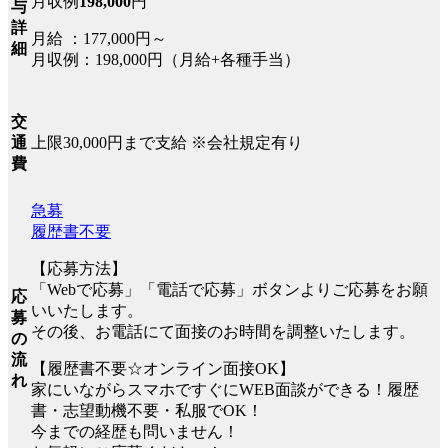
月収例
198,000
円
与
詳
月給 ：177,000円～
細
月収例：198,000円（月給+各種手当）
交
上限30,000円まで支給 ※会社規定有り
通
費
急募
履歴書不要
【応募方法】
「Webで応募」「電話で応募」ボタンよりご応募をお願
応
いいたします。
募
その後、お電話にて面接のお時間を調整いたします。
の
流
【履歴書不要☆オンライン面接OK】
れ
家にいながらスマホですぐにWEB面談ができる！履歴
書・志望動機不要・私服でOK！
今までの経歴も問いません！