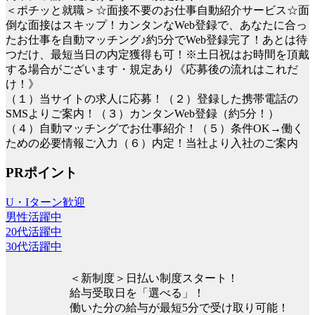
＜ポチッと就職＞☆面接不要のお仕事自動紹介サービス☆面
倒な面接はスキップ！カンタンなWeb登録で、あなたに合っ
たお仕事を自動マッチング♪約5分でWeb登録完了！あとは待
つだけ、最短当日の内定獲得も可！※土日祝はお時間を頂戴
する場合がございます・規定あり《応募後の流れはこれだ
け！》
（１）当サイトの求人に応募！（２）登録した携帯電話の
SMSよりご案内！（３）カンタンWeb登録（約5分！）
（４）自動マッチングでお仕事紹介！（５）条件OK→働く
ための必要情報ご入力（６）内定！当社より入社のご案内
PRポイント
U・Iターン歓迎
男性活躍中
20代活躍中
30代活躍中
＜新制度＞日払い制度スタート！
給与受取日を「選べる」！
働いた分の給与が最短5分で受け取り可能！