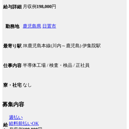
月収例
198,000
円
給与詳細
鹿児島県
日置市
勤務地
JR鹿児島本線(川内～鹿児島) 伊集院駅
最寄り駅
半導体工場 / 検査・検品 / 正社員
仕事内容
なし
寮・社宅
募集内容
週払い
給料前払いOK
給