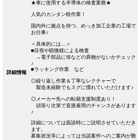
★車に使用する半導体の検査業務★
人気のカンタン軽作業！
国内外に拠点を持つ、めっき加工企業の工場で
お仕事♪
＜具体的には…＞
■目視や顕微鏡による検査
→電子部品に埃などの異物がないかチェック
♪
■ラッキング作業 など
詳細情報
◎繰り返し作業＆丁寧なレクチャーで
製造未経験でもスグに慣れていただけます♪
◎メーカー先への転籍支援制度あり！
頑張り次第で直接雇用のチャンスがあります
♪
詳細については面談時にご説明させていただき
ます。
募集状況等によっては当該案件へのご案内が難