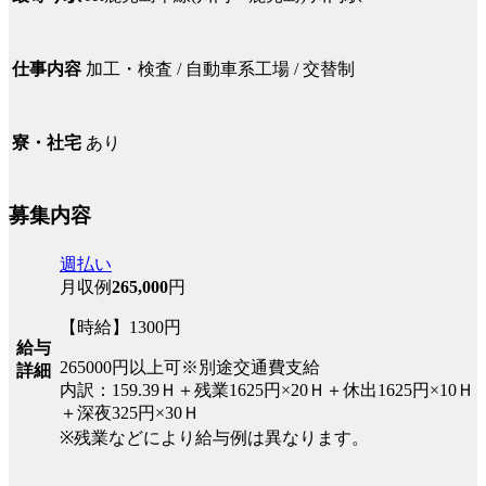
加工・検査 / 自動車系工場 / 交替制
仕事内容
あり
寮・社宅
募集内容
週払い
月収例
265,000
円
【時給】1300円
給与
265000円以上可※別途交通費支給
詳細
内訳：159.39Ｈ＋残業1625円×20Ｈ＋休出1625円×10Ｈ
＋深夜325円×30Ｈ
※残業などにより給与例は異なります。