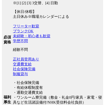
※[1] [2] [3] 3交替、[4] 日勤
【休日/休暇】
土日休み※職場カレンダーによる
フリーター歓迎
ブランクOK
未経験・初心者も歓迎
必須
学歴不問
資格
経験不問
正社員登用あり
交通費支給
社会保険完備
制服貸与
・社会保険完備
・有給休暇制度有
・通勤交通費支給
福利
・ワンルーム寮完備（敷金・礼金0円/家具・家電・寝
厚生
具など生活諸設備付/NHK受信料会社負担）