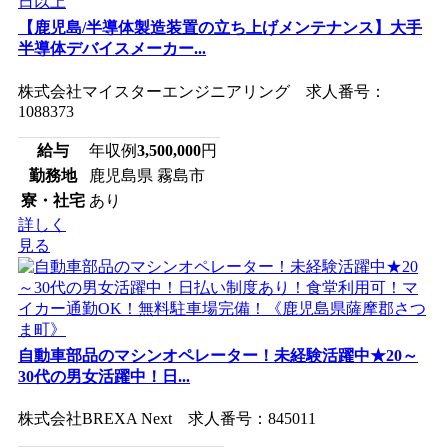
【鹿児島/半導体製造装置の立ち上げメンテナンス】大手
半導体デバイスメーカー...
株式会社マイスターエンジニアリング 求人番号：
1088373
給与
年収例
3,500,000
円
勤務地
鹿児島県 霧島市
寮・社宅
あり
詳しく
見る
自動車部品のマシンオペレーター！未経験活躍中★20～
30代の男女活躍中！日...
株式会社BREXA Next 求人番号：845011