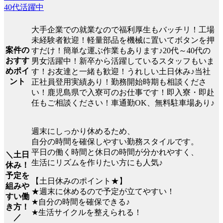
40代活躍中
大手企業での就業なので福利厚生もバッチリ！工場
未経験者歓迎！軽量部品を機械に置いてボタンを押
案件の
すだけ！簡単な運ぶ作業もあります♪20代～40代の
おすす
男女活躍中！新卒から活躍しているスタッフもいま
めポイ
す！お友達と一緒も歓迎！うれしい土日休み♪当社
ント
正社員登用実績あり！勤務開始時期も相談くださ
い！鹿児島県で入寮可のお仕事です！即入寮・即赴
任もご相談ください！車通勤OK、無料駐車場あり♪
週末にしっかり休めるため、
自分の時間を確保しやすい勤務スタイルです。
平日の働く時間と休日の時間が分かれやすく、
＼土日
生活にリズムを作りたい方にも人気♪
休み！
予定を
【土日休みのポイント★】
組みや
★週末に休めるので予定が立てやすい！
すい働
★自分の時間を確保できる♪
き方！
★生活サイクルを整えられる！
／