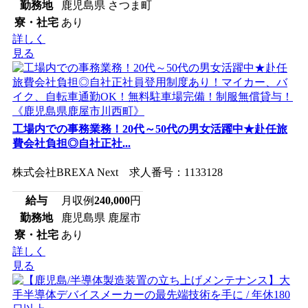
勤務地
鹿児島県 さつま町
寮・社宅
あり
詳しく
見る
工場内での事務業務！20代～50代の男女活躍中★赴任旅
費会社負担◎自社正社...
株式会社BREXA Next 求人番号：1133128
給与
月収例
240,000
円
勤務地
鹿児島県 鹿屋市
寮・社宅
あり
詳しく
見る