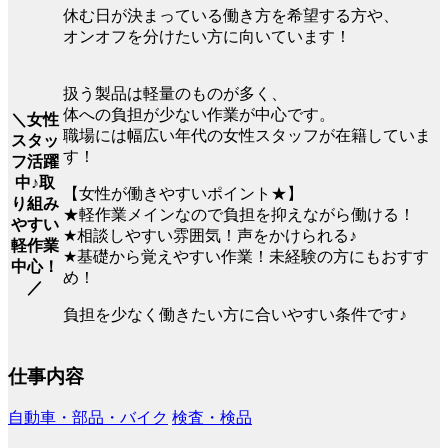
休む日が決まっている働き方を希望する方や、
オンオフを分けたい方に向いています！
扱う製品は軽量のものが多く、
体への負担が少ない作業が中心です。
＼女性
職場には幅広い年代の女性スタッフが在籍していま
スタッ
す！
フ活躍
中♪取
【女性が働きやすいポイント★】
り組み
★軽作業メインなので負担を抑えながら働ける！
やすい
★相談しやすい雰囲気！声をかけられる♪
軽作業
★基礎から覚えやすい作業！未経験の方にもおすす
中心！
め！
／
負担を少なく働きたい方に合いやすい条件です♪
仕事内容
自動車・部品・バイク
検査・検品