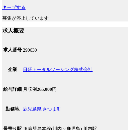
キープする
募集が停止しています
求人概要
求人番号
290630
日研トータルソーシング株式会社
企業
月収例
265,000
円
給与詳細
鹿児島県
さつま町
勤務地
JR鹿児島本線(川内～鹿児島) 川内駅
最寄り駅