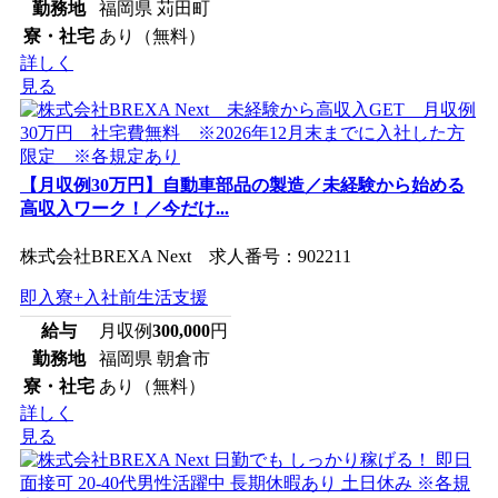
勤務地
福岡県 苅田町
寮・社宅
あり（無料）
詳しく
見る
【月収例30万円】自動車部品の製造／未経験から始める
高収入ワーク！／今だけ...
株式会社BREXA Next 求人番号：902211
即入寮+入社前生活支援
給与
月収例
300,000
円
勤務地
福岡県 朝倉市
寮・社宅
あり（無料）
詳しく
見る