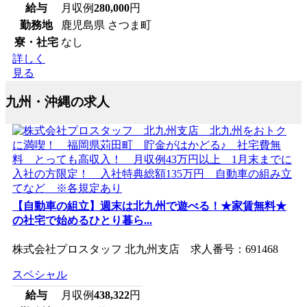
給与
月収例
280,000
円
勤務地
鹿児島県 さつま町
寮・社宅
なし
詳しく
見る
九州・沖縄の求人
【自動車の組立】週末は北九州で遊べる！★家賃無料★
の社宅で始めるひとり暮ら...
株式会社プロスタッフ 北九州支店 求人番号：691468
スペシャル
給与
月収例
438,322
円