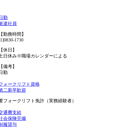
日勤
派遣社員
【勤務時間】
[1]0830-1730
【休日】
土日休み※職場カレンダーによる
【備考】
日勤
フォークリフト資格
第二新卒歓迎
要フォークリフト免許（実務経験者）
交通費支給
社会保険完備
制服貸与