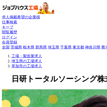
求人掲載希望の企業様
仕事検索
キープ
閲覧履歴
ログイン
会員登録
全国
茨城県
栃木県
群馬県
埼玉県
千葉県
東京都
神奈川県
寮
工場・製造業求人
埼玉県の工場求人
草加市の工場求人
日研トータルソーシング株式会