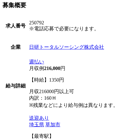
募集概要
250792
求人番号
※電話応募で必要になります。
日研トータルソーシング株式会社
企業
週払い
月収例
216,000
円
【時給】1350円
給与詳細
月収216000円以上可
内訳：160Ｈ
※残業などにより給与例は異なります。
送迎あり
埼玉県
草加市
【最寄駅】