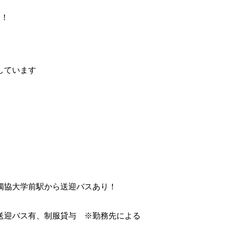
！
け！
しています
獨協大学前駅から送迎バスあり！
送迎バス有、制服貸与 ※勤務先による