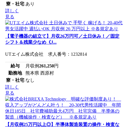
寮・社宅
あり
詳しく
見る
【電子機器の組立て】月収26万円可／土日休み！／固定
シフト＆残業少なめ《J...
UTエイム株式会社 求人番号：1232814
給与
月収例
261,250
円
勤務地
熊本県 西原村
寮・社宅
なし
詳しく
見る
【月収例25万円以上◎】半導体製造装置の操作・検査な