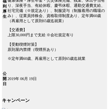
健康保険・厚生年金・労災保険完備、残業、休出手当有
福
り、深夜手当、有給休暇、慶弔休暇、通勤交通費支給、
利
社宅完備（※規定あり）、制服貸与（制服着用の職場の
厚
み）、従業員持株会、資格取得制度あり、定年満60歳
生
（再雇用として原則65歳迄就業）
【交通費】
上限30,000円まで支給 ※会社規定有り
【受動喫煙対策】
原則屋内禁煙（喫煙所あり）
※定年満60歳、再雇用として原則65歳迄就業
公
2019年 06月 19日
開
日
キャンペーン