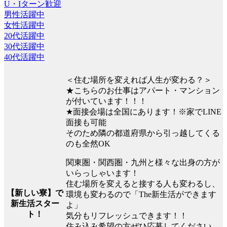
U・Iターン歓迎
男性活躍中
女性活躍中
20代活躍中
30代活躍中
40代活躍中
＜住む場所を変えれば人生が変わる？＞
★こちらのお仕事はアパート・マンション
が付いています！！！
★面接会場は全国にあります！※家でLINE
面接も可能
そのため隣の都道府県から引っ越してくる
のも全然OK
関東圏・関西圏・九州と様々な出身の方が
いらっしゃいます！
住む場所を変えると接する人も変わるし、
【新しい寮】で
環境も変わるので「The新生活ができます
新生活スター
よ」
ト！
気分もリフレッシュできます！！
住み込み希望の方ぜひ応募してください