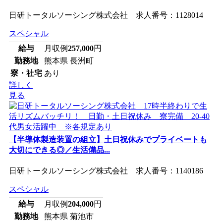
日研トータルソーシング株式会社 求人番号：1128014
スペシャル
給与
月収例
257,000
円
勤務地
熊本県 長洲町
寮・社宅
あり
詳しく
見る
【半導体製造装置の組立】土日祝休みでプライベートも
大切にできる◎／生活備品...
日研トータルソーシング株式会社 求人番号：1140186
スペシャル
給与
月収例
204,000
円
勤務地
熊本県 菊池市