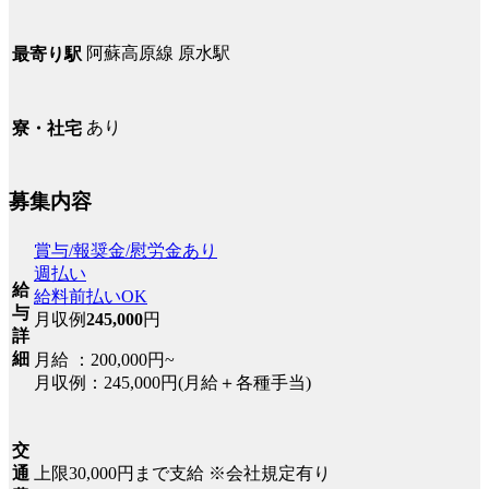
阿蘇高原線 原水駅
最寄り駅
あり
寮・社宅
募集内容
賞与/報奨金/慰労金あり
週払い
給
給料前払いOK
与
月収例
245,000
円
詳
細
月給 ：200,000円~
月収例：245,000円(月給＋各種手当)
交
上限30,000円まで支給 ※会社規定有り
通