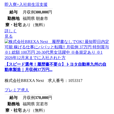
即入寮+入社前生活支援
給与
月収例
300,000
円
勤務地
福岡県 朝倉市
寮・社宅
あり（無料）
詳しく
見る
【スピード選考！履歴書不要☆】トヨタ自動車九州の自
動車製造｜月収例37万円...
株式会社BREXA Next 求人番号：1053317
プレミア求人
給与
月収例
370,000
円
勤務地
福岡県 宮若市
寮・社宅
あり（無料）