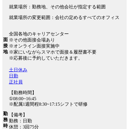
就業場所：勤務地、その他会社が指定する範囲
就業場所の変更範囲：会社の定めるすべてのオフィス
全国各地のキャリアセンター
面
※その他面接会場あり
接
※オンライン面接実施中
地
※家にいながらスマホで面接＆履歴書不要
※応募後に予約していただきます。
土日休み
日勤
正社員
【勤務時間】
①08:00~16:45
※配属1週間程8:30~17:15シフトで研修
勤
【備考】
務
勤務：日勤
時
休憩：3回75分