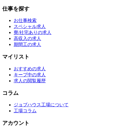
仕事を探す
お仕事検索
スペシャル求人
寮/社宅ありの求人
高収入の求人
期間工の求人
マイリスト
おすすめの求人
キープ中の求人
求人の閲覧履歴
コラム
ジョブハウス工場について
工場コラム
アカウント