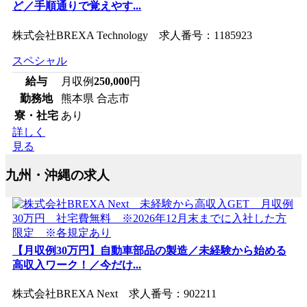
ど／手順通りで覚えやす...
株式会社BREXA Technology 求人番号：1185923
スペシャル
給与
月収例
250,000
円
勤務地
熊本県 合志市
寮・社宅
あり
詳しく
見る
九州・沖縄の求人
【月収例30万円】自動車部品の製造／未経験から始める
高収入ワーク！／今だけ...
株式会社BREXA Next 求人番号：902211