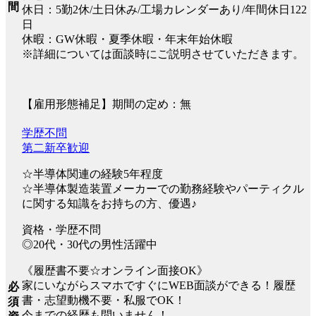
間
休日：5勤2休/土日休み/工場カレンダーあり/年間休日122
日
休暇：GW休暇・夏季休暇・年末年始休暇
※詳細については面談時にご説明させていただきます。
【雇用形態補足】期間の定め：無
学歴不問
第二新卒歓迎
☆半導体関連の経験5年程度
☆半導体製造装置メーカーでの勤務経験やパーティクル
に関する知識をお持ちの方、優遇♪
資格・学歴不問
◎20代・30代の男性活躍中
《履歴書不要☆オンライン面接OK》
家にいながらスマホですぐにWEB面談ができる！履歴
必
書・志望動機不要・私服でOK！
須
今までの経歴も問いません！