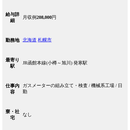
給与詳
月収例
208,000
円
細
北海道
札幌市
勤務地
最寄り
JR函館本線(小樽～旭川) 発寒駅
駅
ガスメーターの組み立て・検査 / 機械系工場 / 日
仕事内
勤
容
寮・社
なし
宅