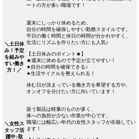
ートの方が多い職場です！
週末にしっかり休めるため、
自分の時間を確保しやすい勤務スタイルです。
平日の働く時間と休日の時間が分かれやすく、
生活にリズムを作りたい方にも人気♪
＼土日休
み！予定
【土日休みのポイント★】
を組みや
★週末に休めるので予定が立てやすい！
すい働き
★自分の時間を確保できる♪
方！／
★生活サイクルを整えられる！
休む日が決まっている働き方を希望する方や、
オンオフを分けたい方に向いています！
扱う製品は軽量のものが多く、
体への負担が少ない作業が中心です。
職場には幅広い年代の女性スタッフが在籍してい
＼女性ス
ます！
タッフ活
躍中♪取