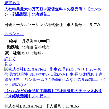
入社特典最大40万円◎＜家賃無料＞の寮完備！【エンジ
ン・部品製造｜北海道苫...
日研トータルソーシング株式会社 求人番号：1151739
スペシャル
給与
月収例
301,000
円
勤務地
北海道 苫小牧市
寮・社宅
あり（無料）
詳しく
見る
【ハムなどの食品加工業務】正社員登用のチャンスあり
／未経験活躍中／20代～...
株式会社BREXA Next 求人番号：1178165