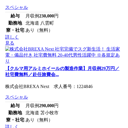
スペシャル
給与
月収例
230,000
円
勤務地
北海道 八雲町
寮・社宅
あり（無料）
詳しく
見る
【クルマ用アルミホイールの製造作業】月収例29万円／
社宅費無料／赴任旅費会...
株式会社BREXA Next 求人番号：1224846
スペシャル
給与
月収例
290,000
円
勤務地
北海道 苫小牧市
寮・社宅
あり（無料）
詳しく