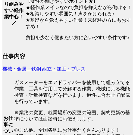
【女性が働きやすいポイント★】
り組みや
★軽作業メインなので負担を抑えながら働ける！
すい軽作
★相談しやすい雰囲気！声をかけられる♪
業中心！
★基礎から覚えやすい作業！未経験の方にもおす
／
すめ！
負担を少なく働きたい方に合いやすい条件です♪
仕事内容
機械・金属・鉄鋼
組立・加工・プレス
ガスメーターをエアドライバーを使用して組み立てる
作業、工具を使用して分解する作業、機械による機能
検査・計量検査などを行います。適性に合わせて配属
を行っています。
※業務の変更、就業場所の変更の範囲、契約更新の基
お仕
準については面談時にお伝えします。
事に
◎この他、全国各地にお仕事たくさんあります！
つい