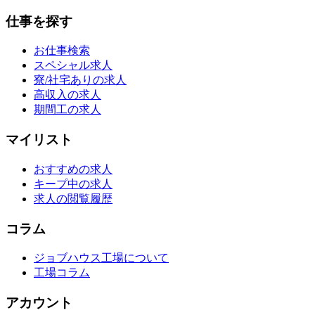
仕事を探す
お仕事検索
スペシャル求人
寮/社宅ありの求人
高収入の求人
期間工の求人
マイリスト
おすすめの求人
キープ中の求人
求人の閲覧履歴
コラム
ジョブハウス工場について
工場コラム
アカウント