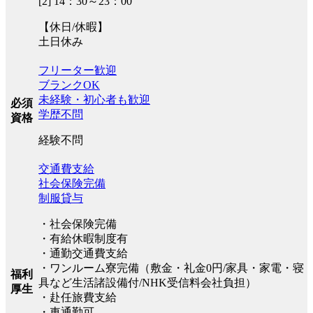
[2] 14：30～23：00
【休日/休暇】
土日休み
フリーター歓迎
ブランクOK
未経験・初心者も歓迎
必須
学歴不問
資格
経験不問
交通費支給
社会保険完備
制服貸与
・社会保険完備
・有給休暇制度有
・通勤交通費支給
・ワンルーム寮完備（敷金・礼金0円/家具・家電・寝
福利
具など生活諸設備付/NHK受信料会社負担）
厚生
・赴任旅費支給
・車通勤可