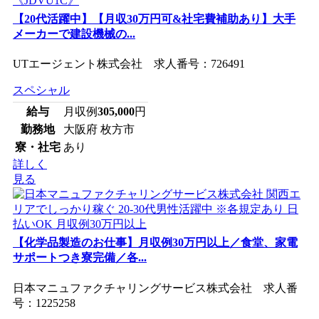
【20代活躍中】【月収30万円可&社宅費補助あり】大手
メーカーで建設機械の...
UTエージェント株式会社 求人番号：726491
スペシャル
給与
月収例
305,000
円
勤務地
大阪府 枚方市
寮・社宅
あり
詳しく
見る
【化学品製造のお仕事】月収例30万円以上／食堂、家電
サポートつき寮完備／各...
日本マニュファクチャリングサービス株式会社 求人番
号：1225258