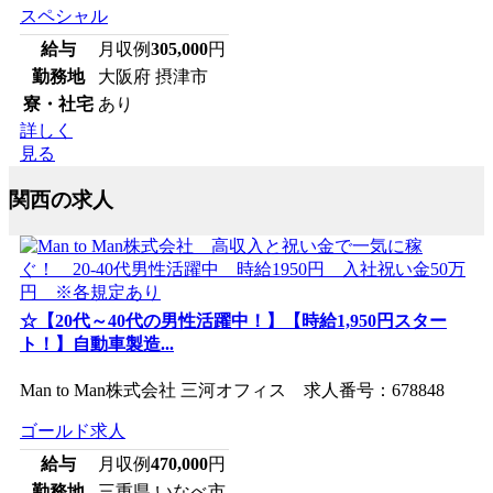
スペシャル
給与
月収例
305,000
円
勤務地
大阪府 摂津市
寮・社宅
あり
詳しく
見る
関西の求人
☆【20代～40代の男性活躍中！】【時給1,950円スター
ト！】自動車製造...
Man to Man株式会社 三河オフィス 求人番号：678848
ゴールド求人
給与
月収例
470,000
円
勤務地
三重県 いなべ市