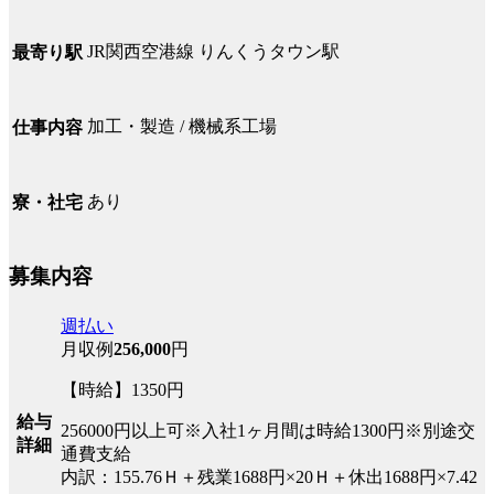
JR関西空港線 りんくうタウン駅
最寄り駅
加工・製造 / 機械系工場
仕事内容
あり
寮・社宅
募集内容
週払い
月収例
256,000
円
【時給】1350円
給与
256000円以上可※入社1ヶ月間は時給1300円※別途交
詳細
通費支給
内訳：155.76Ｈ＋残業1688円×20Ｈ＋休出1688円×7.42