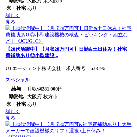
勤務地
大阪府 東大阪市
寮・社宅
あり
詳しく
見る
【20代活躍中】【月収28万円可】日勤&土日休み！社宅
費補助あり◎小型建設...
UTエージェント株式会社 求人番号：638196
スペシャル
給与
月収例
281,000
円
勤務地
大阪府 枚方市
寮・社宅
あり
詳しく
見る