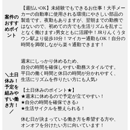
【週払いOK】未経験でもできるお仕事！大手メー
カーの自動車に使用される環境にやさしい部品の
案件の
製造です。夜勤もありますが、翌朝までの勤務で
おすす
はないので、初めての方でも生活リズムを乱すこ
めポイ
となく働けます♪男女ともに活躍中！JRりんくうタ
ント
ウン駅より徒歩10分！マイカー通勤もOK！自分の
時間を満喫しながら楽々通勤できます！
週末にしっかり休めるため、
自分の時間を確保しやすい勤務スタイルです。
平日の働く時間と休日の時間が分かれやすく、
＼土日
生活にリズムを作りたい方にも人気♪
休み！
予定を
【土日休みのポイント★】
組みや
★週末に休めるので予定が立てやすい！
すい働
★自分の時間を確保できる♪
き方！
★生活サイクルを整えられる！
／
休む日が決まっている働き方を希望する方や、
オンオフを分けたい方に向いています！