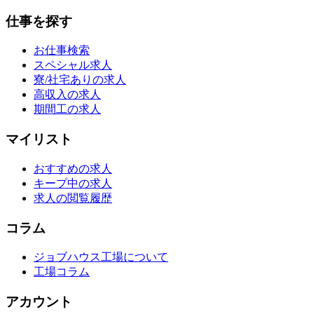
仕事を探す
お仕事検索
スペシャル求人
寮/社宅ありの求人
高収入の求人
期間工の求人
マイリスト
おすすめの求人
キープ中の求人
求人の閲覧履歴
コラム
ジョブハウス工場について
工場コラム
アカウント