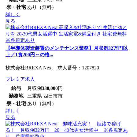
寮・社宅
あり（無料）
詳しく
見る
【半導体製造装置のメンテナンス業務】月収例32万円以
上／1食200円～の格...
株式会社BREXA Next 求人番号：1207820
プレミア求人
給与
月収例
330,000
円
勤務地
三重県 四日市市
寮・社宅
あり（無料）
詳しく
見る