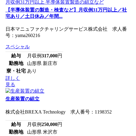
【半導体装置の製造・検査など】月収例31万円以上／社
宅あり／土日休み／年間...
日本マニュファクチャリングサービス株式会社 求人番
号：yama260216
スペシャル
給与
月収例
317,000
円
勤務地
山形県 新庄市
寮・社宅
あり
詳しく
見る
生産装置の組立
株式会社BREXA Technology 求人番号：1198352
給与
月収例
250,000
円
勤務地
山形県 米沢市