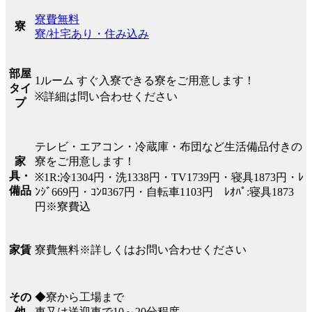
寮費無料
寮
寮/社宅あり・住み込み
部屋
1ルーム すぐ入寮できる寮をご用意します！
タイ
※詳細は問い合わせください
プ
テレビ・エアコン・冷蔵庫・布団など生活備品付きの
寮をご用意します！
家
具・
※1R:冷1304円・洗1338円・TV1739円・寝具1873円・ﾚ
備品
ﾝｼﾞ669円・ｺﾝﾛ367円・自転車1103円 ﾚｵﾊﾟ:寝具1873
円※寮費込
寮費無料※詳しくはお問い合わせください
家賃
◆寮から工場まで
その
車又は送迎車で10～20分程度
他