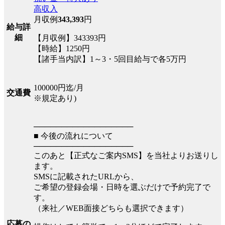
高収入
月収例
343,393
円
給与詳
細
【月収例】343393円
【時給】1250円
【諸手当内訳】1～3・5回目給与で各5万円
100000円迄/月
交通費
※規定あり)
──────────────────
■ 今後の流れについて
──────────────────
このあと【正式なご案内SMS】を当社よりお送りし
ます。
SMSに記載されたURLから、
ご希望の登録会場・日時を選ぶだけで予約完了で
す。
（来社／WEB面接どちらも選択できます）
応募の