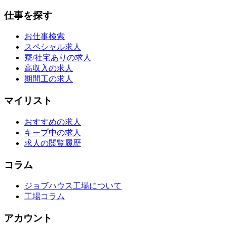
仕事を探す
お仕事検索
スペシャル求人
寮/社宅ありの求人
高収入の求人
期間工の求人
マイリスト
おすすめの求人
キープ中の求人
求人の閲覧履歴
コラム
ジョブハウス工場について
工場コラム
アカウント