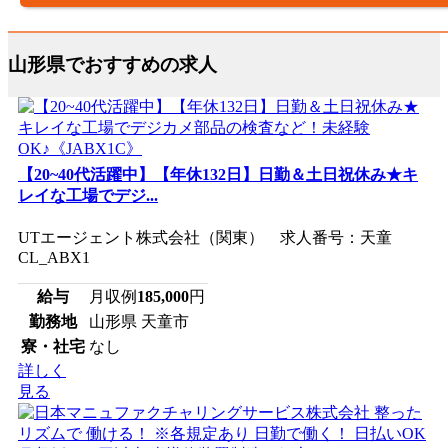
山形県でおすすめの求人
【20~40代活躍中】【年休132日】日勤＆土日祝休み★キ
レイな工場でデジ...
UTエージェント株式会社（関東） 求人番号：天童
CL_ABX1
給与
月収例
185,000
円
勤務地
山形県 天童市
寮・社宅
なし
詳しく
見る