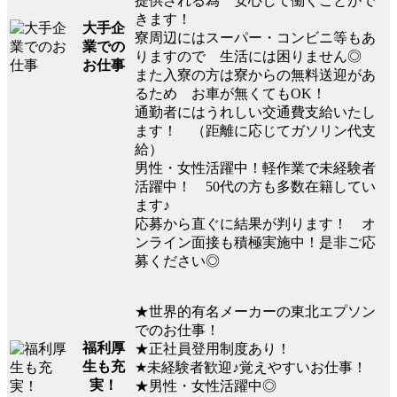
提供される為 安心して働くことがで
きます！
大手企
寮周辺にはスーパー・コンビニ等もあ
業での
りますので 生活には困りません◎
お仕事
また入寮の方は寮からの無料送迎があ
るため お車が無くてもOK！
通勤者にはうれしい交通費支給いたし
ます！ （距離に応じてガソリン代支
給）
男性・女性活躍中！軽作業で未経験者
活躍中！ 50代の方も多数在籍してい
ます♪
応募から直ぐに結果が判ります！ オ
ンライン面接も積極実施中！是非ご応
募ください◎
★世界的有名メーカーの東北エプソン
でのお仕事！
福利厚
★正社員登用制度あり！
生も充
★未経験者歓迎♪覚えやすいお仕事！
実！
★男性・女性活躍中◎