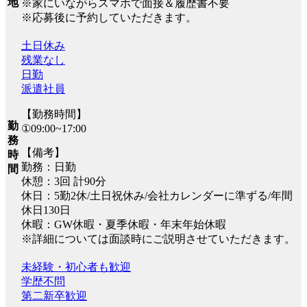
地
※家にいながらスマホで面接＆履歴書不要
※応募後に予約していただきます。
土日休み
残業なし
日勤
派遣社員
【勤務時間】
勤
①09:00~17:00
務
【備考】
時
勤務：日勤
間
休憩：3回 計90分
休日：5勤2休/土日祝休み/会社カレンダーに準ずる/年間
休日130日
休暇：GW休暇・夏季休暇・年末年始休暇
※詳細については面談時にご説明させていただきます。
未経験・初心者も歓迎
学歴不問
第二新卒歓迎