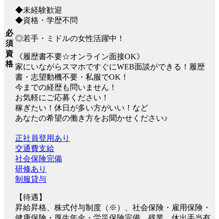
◆未経験歓迎
◆資格・学歴不問
必
◎若手・ミドルの女性活躍中！
須
資
《履歴書不要☆オンライン面接OK》
格
家にいながらスマホですぐにWEB面談ができる！履歴
書・志望動機不要・私服でOK！
今までの経歴も問いません！
お気軽にご応募ください！
稼ぎたい！休日が多い方がいい！など
あなたの希望の働き方をお聞かせください♪
正社員登用あり
交通費支給
社会保険完備
研修あり
制服貸与
【待遇】
昇給昇格、株式付与制度（※）、社会保険・雇用保険・
健康保険・厚生年金・労災保険完備、残業、休出手当有