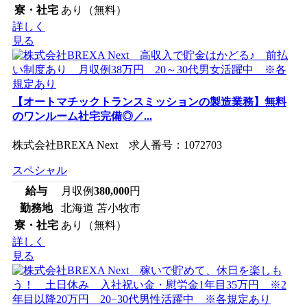
寮・社宅
あり（無料）
詳しく
見る
【オートマチックトランスミッションの製造業務】無料
のワンルーム社宅完備◎／...
株式会社BREXA Next 求人番号：1072703
スペシャル
給与
月収例
380,000
円
勤務地
北海道 苫小牧市
寮・社宅
あり（無料）
詳しく
見る