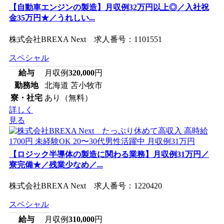
【自動車エンジンの製造】月収例32万円以上◎／入社祝
金35万円★／うれしい...
株式会社BREXA Next 求人番号：1101551
スペシャル
給与
月収例
320,000
円
勤務地
北海道 苫小牧市
寮・社宅
あり（無料）
詳しく
見る
【ロジック半導体の製造に関わる業務】月収例31万円／
寮完備★／残業少なめ／...
株式会社BREXA Next 求人番号：1220420
スペシャル
給与
月収例
310,000
円