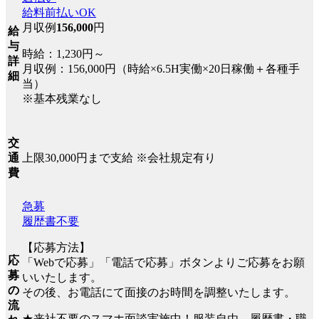
給料前払いOK
月収例
156,000
円
給
与
時給：1,230円～
詳
月収例：156,000円（時給×6.5H実働×20日稼働＋各種手
細
当）
※基本残業なし
交
上限30,000円まで支給 ※会社規定有り
通
費
急募
履歴書不要
【応募方法】
応
「Webで応募」「電話で応募」ボタンよりご応募をお願
募
いいたします。
の
その後、お電話にて面接のお時間を調整いたします。
流
★来社不要のスマホ面談実施中！服装自由、履歴書・職