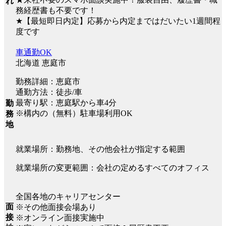
れ
務経歴書も不要です！
★【最短即日内定】応募から内定まではだいたい1週間程
度です
車通勤OK
北海道 恵庭市
勤務詳細：恵庭市
通勤方法：徒歩/車
最寄り駅：恵庭駅から車4分
勤
※構内の（無料）駐車場利用OK
務
地
就業場所：勤務地、その他会社が指定する範囲
就業場所の変更範囲：会社の定めるすべてのオフィス
全国各地のキャリアセンター
面
※その他面接会場あり
接
※オンライン面接実施中