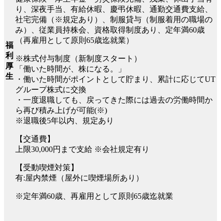
り、深夜手当、有給休暇、慶弔休暇、通勤交通費支給、
社宅完備（※規定あり）、制服貸与（制服着用の職場の
み）、従業員持株会、資格取得制度あり、定年満60歳
（再雇用として原則65歳迄就業）
福
利
※株式付与制度（新制度スタート）
厚
「働いた時間が、株になる。」
生
・働いた時間がポイントとして貯まり、累計に応じてUT
グループ株式に交換
・一度退職しても、戻ってきた際には過去の労働時間か
ら再び積み上げが可能(※)
※退職後5年以内、規定あり
【交通費】
上限30,000円まで支給 ※会社規定有り
【受動喫煙対策】
有:屋内禁煙（屋外に喫煙場所あり）
※定年満60歳、再雇用として原則65歳迄就業