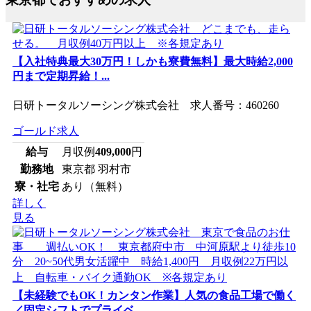
【入社特典最大30万円！しかも寮費無料】最大時給2,000
円まで定期昇給！...
日研トータルソーシング株式会社 求人番号：460260
ゴールド求人
給与
月収例
409,000
円
勤務地
東京都 羽村市
寮・社宅
あり（無料）
詳しく
見る
【未経験でもOK！カンタン作業】人気の食品工場で働く
／固定シフトでプライベ...