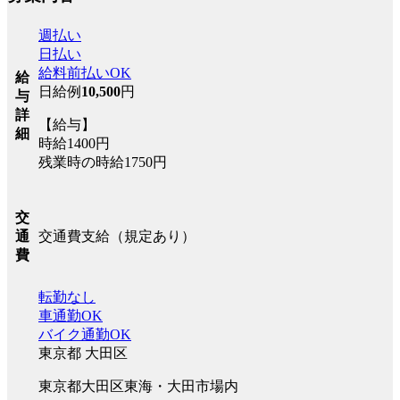
週払い
日払い
給料前払いOK
給
日給例
10,500
円
与
詳
【給与】
細
時給1400円
残業時の時給1750円
交
交通費支給（規定あり）
通
費
転勤なし
車通勤OK
バイク通勤OK
東京都 大田区
東京都大田区東海・大田市場内