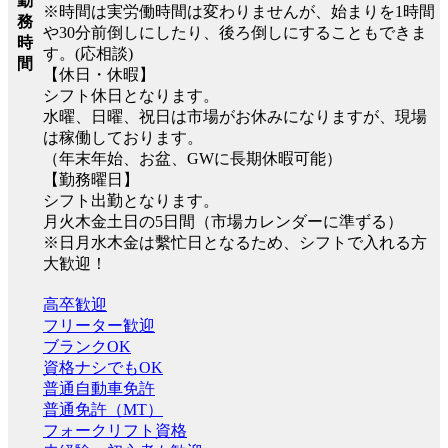
勤
※時間は実労働時間は変わりませんが、始まりを1時間
務
や30分前倒しにしたり、後ろ倒しにすることもできま
時
す。(応相談)
間
【休日・休暇】
シフト休日となります。
水曜、日曜、祝日は市場がお休みになりますが、現場
は稼働しております。
（年末年始、お盆、GWに長期休暇可能）
【勤務曜日】
シフト出勤となります。
月火木金土日の5日間（市場カレンダーに準ずる）
※日月水木金は繫忙日となるため、シフトで入れる方
大歓迎！
高卒歓迎
フリーター歓迎
ブランクOK
資格ナシでもOK
普通自動車免許
普通免許（MT）
フォークリフト資格