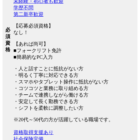
未経験・初心者も歓迎
学歴不問
第二新卒歓迎
【応募必須資格】
必
なし！
須
資
【あれば尚可】
格
■フォークリフト免許
■簡易的なPC入力
・人と話すことに抵抗がない方
・明るく丁寧に対応できる方
・スマホやタブレット操作に抵抗がない方
・コツコツと業務に取り組める方
・チームで連携しながら働ける方
・安定して長く勤務できる方
・シフトを柔軟に調整したい方
※20代～50代の方が活躍している職場です。
資格取得支援あり
社会保険完備