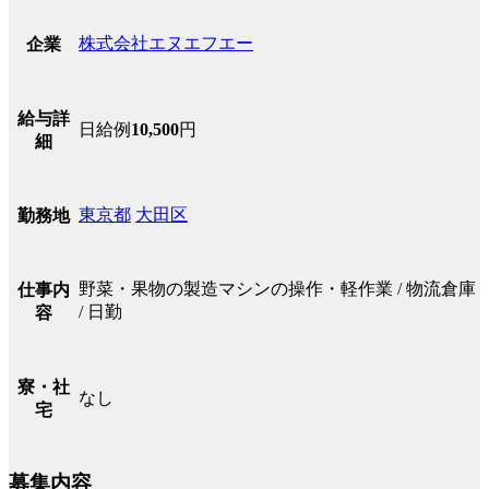
株式会社エヌエフエー
企業
給与詳
日給例
10,500
円
細
東京都
大田区
勤務地
野菜・果物の製造マシンの操作・軽作業 / 物流倉庫
仕事内
/ 日勤
容
寮・社
なし
宅
募集内容