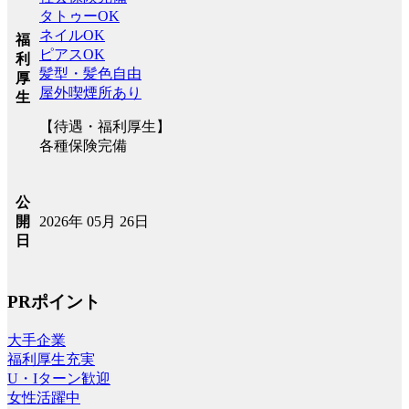
タトゥーOK
ネイルOK
福
ピアスOK
利
髪型・髪色自由
厚
屋外喫煙所あり
生
【待遇・福利厚生】
各種保険完備
公
2026年 05月 26日
開
日
PRポイント
大手企業
福利厚生充実
U・Iターン歓迎
女性活躍中