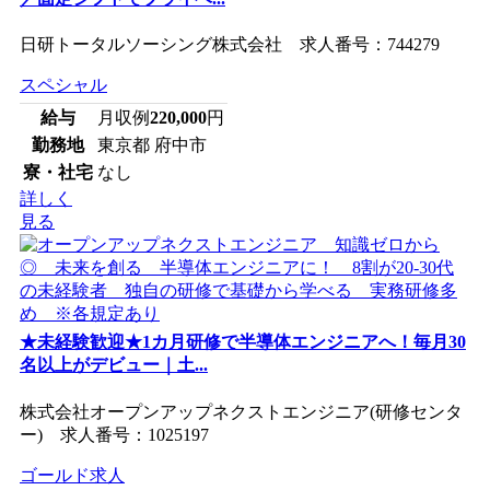
日研トータルソーシング株式会社 求人番号：744279
スペシャル
給与
月収例
220,000
円
勤務地
東京都 府中市
寮・社宅
なし
詳しく
見る
★未経験歓迎★1カ月研修で半導体エンジニアへ！毎月30
名以上がデビュー｜土...
株式会社オープンアップネクストエンジニア(研修センタ
ー) 求人番号：1025197
ゴールド求人