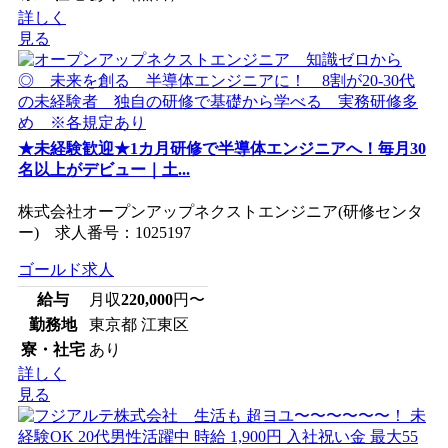
詳しく
見る
★未経験歓迎★1カ月研修で半導体エンジニアへ！毎月30
名以上がデビュー｜土...
株式会社オープンアップネクストエンジニア(研修センタ
ー) 求人番号：1025197
ゴールド求人
給与
月収
220,000
円〜
勤務地
東京都 江東区
寮・社宅
あり
詳しく
見る