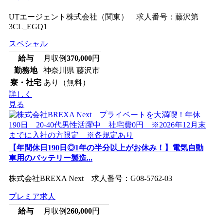
UTエージェント株式会社（関東） 求人番号：藤沢第
3CL_EGQ1
スペシャル
給与
月収例
370,000
円
勤務地
神奈川県 藤沢市
寮・社宅
あり（無料）
詳しく
見る
【年間休日190日◎1年の半分以上がお休み！】電気自動
車用のバッテリー製造...
株式会社BREXA Next 求人番号：G08-5762-03
プレミア求人
給与
月収例
260,000
円