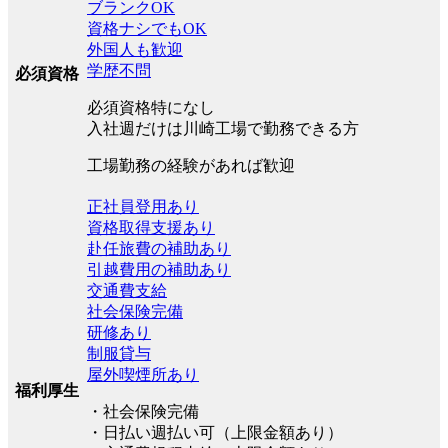
ブランクOK
資格ナシでもOK
外国人も歓迎
学歴不問
必須資格
必須資格特になし
入社週だけは川崎工場で勤務できる方
工場勤務の経験があれば歓迎
正社員登用あり
資格取得支援あり
赴任旅費の補助あり
引越費用の補助あり
交通費支給
社会保険完備
研修あり
制服貸与
屋外喫煙所あり
福利厚生
・社会保険完備
・日払い週払い可（上限金額あり）