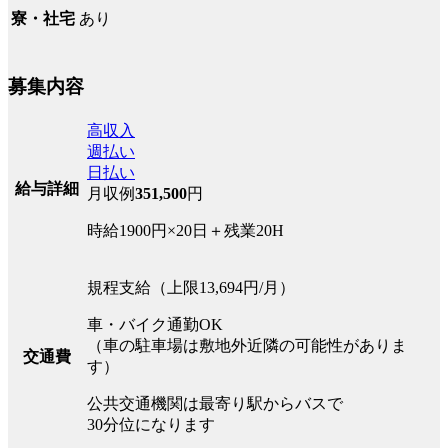
あり
寮・社宅
募集内容
高収入
週払い
日払い
給与詳細
月収例
351,500
円
時給1900円×20日＋残業20H
規程支給（上限13,694円/月）
車・バイク通勤OK
（車の駐車場は敷地外近隣の可能性がありま
交通費
す）
公共交通機関は最寄り駅からバスで
30分位になります