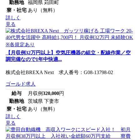
勤務地
福岡県 苅田町
寮・社宅
あり（無料）
詳しく
見る
【月収例32万円以上】空気圧機器の組立・配線作業／空
調完備なので1年中快適...
株式会社BREXA Next 求人番号：G08-13798-02
ゴールド求人
給与
月収例
320,000
円
勤務地
茨城県 下妻市
寮・社宅
あり（無料）
詳しく
見る