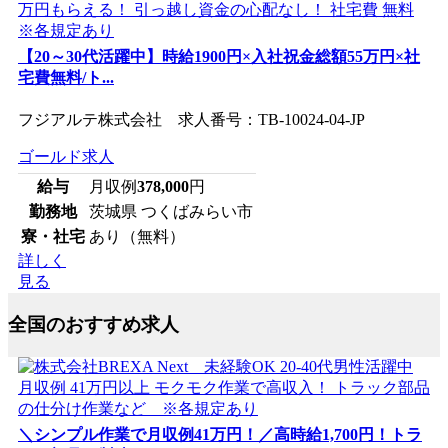
【20～30代活躍中】時給1900円×入社祝金総額55万円×社
宅費無料/ト...
フジアルテ株式会社 求人番号：TB-10024-04-JP
ゴールド求人
給与
月収例
378,000
円
勤務地
茨城県 つくばみらい市
寮・社宅
あり（無料）
詳しく
見る
全国のおすすめ求人
＼シンプル作業で月収例41万円！／高時給1,700円！トラ