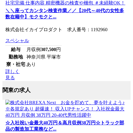
＼＼座ってカンタン検査作業／／【20代～40代の女性多
数在籍中】モクモクと...
株式会社イカイプロダクト 求人番号：1192960
スペシャル
給与
月収例
307,500
円
勤務地
神奈川県 平塚市
寮・社宅
あり
詳しく
見る
関東の求人
☆入社祝い金最大40万円＆高月収例38万円☆トラック部
品の製造加工業務など...