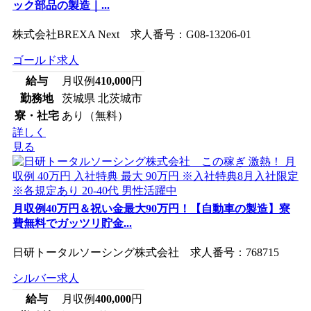
ック部品の製造｜...
株式会社BREXA Next 求人番号：G08-13206-01
ゴールド求人
給与
月収例
410,000
円
勤務地
茨城県 北茨城市
寮・社宅
あり（無料）
詳しく
見る
月収例40万円＆祝い金最大90万円！【自動車の製造】寮
費無料でガッツリ貯金...
日研トータルソーシング株式会社 求人番号：768715
シルバー求人
給与
月収例
400,000
円