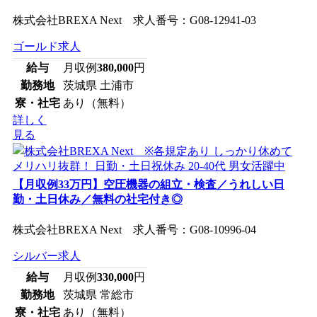
株式会社BREXA Next 求人番号：G08-12941-03
ゴールド求人
給与
月収例
380,000
円
勤務地
茨城県 土浦市
寮・社宅
あり（無料）
詳しく
見る
【月収例33万円】空圧機器の組立・検査／うれしい日
勤・土日休み／無料の社宅付き◎
株式会社BREXA Next 求人番号：G08-10996-04
シルバー求人
給与
月収例
330,000
円
勤務地
茨城県 常総市
寮・社宅
あり（無料）