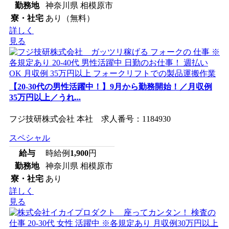
勤務地
神奈川県 相模原市
寮・社宅
あり（無料）
詳しく
見る
【20-30代の男性活躍中！】9月から勤務開始！／月収例
35万円以上／うれ...
フジ技研株式会社 本社 求人番号：1184930
スペシャル
給与
時給例
1,900
円
勤務地
神奈川県 相模原市
寮・社宅
あり
詳しく
見る