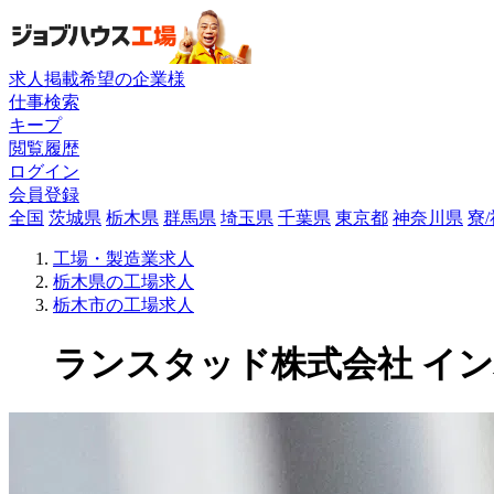
求人掲載希望の企業様
仕事検索
キープ
閲覧履歴
ログイン
会員登録
全国
茨城県
栃木県
群馬県
埼玉県
千葉県
東京都
神奈川県
寮
工場・製造業求人
栃木県の工場求人
栃木市の工場求人
ランスタッド株式会社 インハ