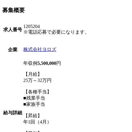
募集概要
1205204
求人番号
※電話応募で必要になります。
株式会社ヨロズ
企業
年収例
5,500,000
円
【月給】
25万～32万円
【各種手当】
■残業手当
■家族手当
給与詳細
【昇給】
年1回（4月）