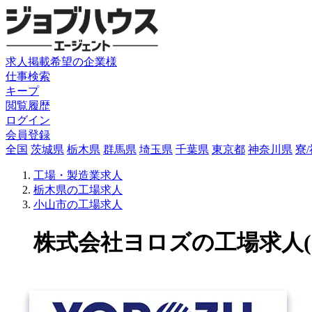
求人掲載希望の企業様
仕事検索
キープ
閲覧履歴
ログイン
会員登録
全国
茨城県
栃木県
群馬県
埼玉県
千葉県
東京都
神奈川県
寮
工場・製造業求人
栃木県の工場求人
小山市の工場求人
株式会社ヨロズの工場求人(120