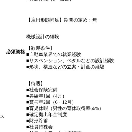
【雇用形態補足】期間の定め：無
機械設計の経験
【歓迎条件】
必須資格
■自動車業界での就業経験
■サスペンション、ペダルなどの設計経験
■形状、構造などの立案・計画の経験
【待遇】
■社会保険完備
■昇給年1回（4月）
■賞与年2回（6・12月）
■育児休暇（男性の育休取得率66%）
■確定拠出年金制度
ス
■財形貯蓄
■社員持株会