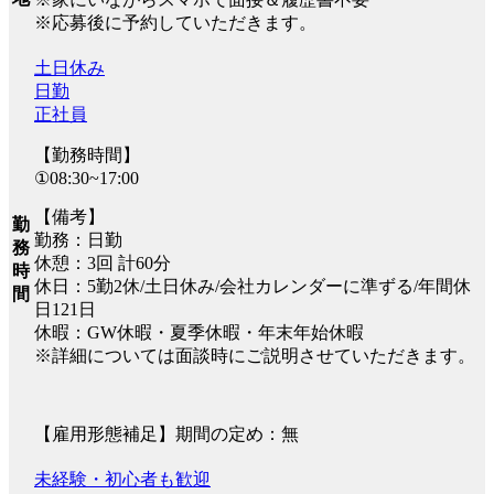
※応募後に予約していただきます。
土日休み
日勤
正社員
【勤務時間】
①08:30~17:00
【備考】
勤
勤務：日勤
務
休憩：3回 計60分
時
休日：5勤2休/土日休み/会社カレンダーに準ずる/年間休
間
日121日
休暇：GW休暇・夏季休暇・年末年始休暇
※詳細については面談時にご説明させていただきます。
【雇用形態補足】期間の定め：無
未経験・初心者も歓迎