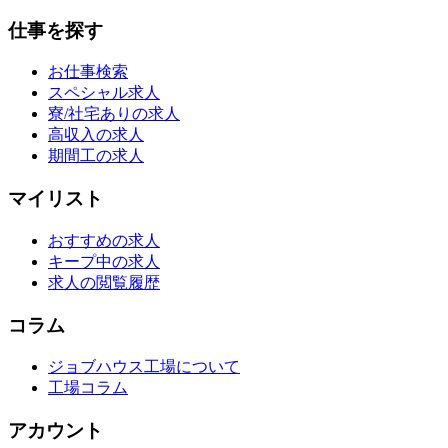
仕事を探す
お仕事検索
スペシャル求人
寮/社宅ありの求人
高収入の求人
期間工の求人
マイリスト
おすすめの求人
キープ中の求人
求人の閲覧履歴
コラム
ジョブハウス工場について
工場コラム
アカウント