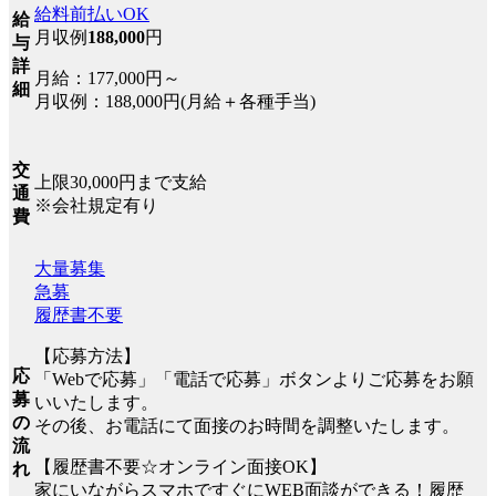
給料前払いOK
給
月収例
188,000
円
与
詳
月給：177,000円～
細
月収例：188,000円(月給＋各種手当)
交
上限30,000円まで支給
通
※会社規定有り
費
大量募集
急募
履歴書不要
【応募方法】
応
「Webで応募」「電話で応募」ボタンよりご応募をお願
募
いいたします。
の
その後、お電話にて面接のお時間を調整いたします。
流
【履歴書不要☆オンライン面接OK】
れ
家にいながらスマホですぐにWEB面談ができる！履歴