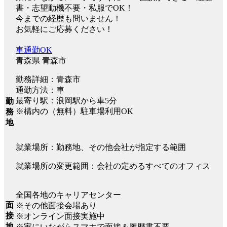
書・志望動機不要・私服でOK！
今までの経歴も問いません！
お気軽にご応募ください！
車通勤OK
青森県 青森市
勤務詳細：青森市
通勤方法：車
最寄り駅：浪岡駅から車5分
勤
※構内の（無料）駐車場利用OK
務
地
就業場所：勤務地、その他会社が指定する範囲
就業場所の変更範囲：会社の定めるすべてのオフィス
全国各地のキャリアセンター
面
※その他面接会場あり
接
※オンライン面接実施中
地
※家にいながらスマホで面接＆履歴書不要