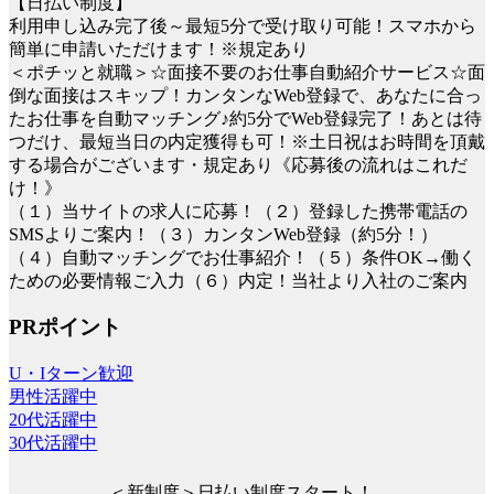
【日払い制度】
利用申し込み完了後～最短5分で受け取り可能！スマホから
簡単に申請いただけます！※規定あり
＜ポチッと就職＞☆面接不要のお仕事自動紹介サービス☆面
倒な面接はスキップ！カンタンなWeb登録で、あなたに合っ
たお仕事を自動マッチング♪約5分でWeb登録完了！あとは待
つだけ、最短当日の内定獲得も可！※土日祝はお時間を頂戴
する場合がございます・規定あり《応募後の流れはこれだ
け！》
（１）当サイトの求人に応募！（２）登録した携帯電話の
SMSよりご案内！（３）カンタンWeb登録（約5分！）
（４）自動マッチングでお仕事紹介！（５）条件OK→働く
ための必要情報ご入力（６）内定！当社より入社のご案内
PRポイント
U・Iターン歓迎
男性活躍中
20代活躍中
30代活躍中
＜新制度＞日払い制度スタート！