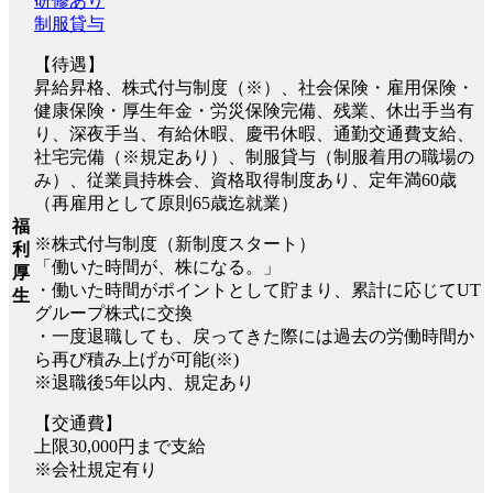
研修あり
制服貸与
【待遇】
昇給昇格、株式付与制度（※）、社会保険・雇用保険・
健康保険・厚生年金・労災保険完備、残業、休出手当有
り、深夜手当、有給休暇、慶弔休暇、通勤交通費支給、
社宅完備（※規定あり）、制服貸与（制服着用の職場の
み）、従業員持株会、資格取得制度あり、定年満60歳
（再雇用として原則65歳迄就業）
福
※株式付与制度（新制度スタート）
利
「働いた時間が、株になる。」
厚
・働いた時間がポイントとして貯まり、累計に応じてUT
生
グループ株式に交換
・一度退職しても、戻ってきた際には過去の労働時間か
ら再び積み上げが可能(※)
※退職後5年以内、規定あり
【交通費】
上限30,000円まで支給
※会社規定有り