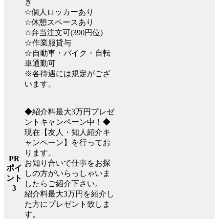
き
☆個人ロッカーあり
☆休憩スペースあり
☆弁当注文可(390円位)
☆作業服貸与
☆自動車・バイク・自転
車通勤可
※各待遇には規定がござ
います。
◆紹介料最大3万円プレゼ
ントキャンペーン中！◆
現在【友人・知人紹介キ
ャンペーン】を行ってお
ります。
PR
お知り合いで仕事をお探
ポイ
しの方がいらっしゃいま
ント
したらご紹介下さい。
3
紹介料最大3万円を紹介し
た方にプレゼント致しま
す。