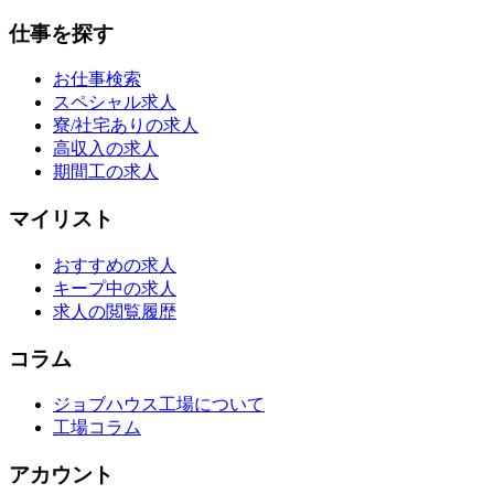
仕事を探す
お仕事検索
スペシャル求人
寮/社宅ありの求人
高収入の求人
期間工の求人
マイリスト
おすすめの求人
キープ中の求人
求人の閲覧履歴
コラム
ジョブハウス工場について
工場コラム
アカウント