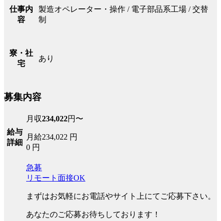
製造オペレーター・操作 / 電子部品系工場 / 交替
仕事内
制
容
寮・社
あり
宅
募集内容
月収
234,022
円〜
給与
月給234,022 円
詳細
0 円
急募
リモート面接OK
まずはお気軽にお電話やサイト上にてご応募下さい。
あなたのご応募お待ちしております！