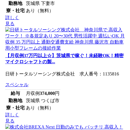
勤務地
茨城県 下妻市
寮・社宅
あり（無料）
詳しく
見る
【月収例37万円以上☆】茨城県で稼ぐ！未経験OK！精密
マイクロシャフトの製...
日研トータルソーシング株式会社 求人番号：1135816
スペシャル
給与
月収例
374,000
円
勤務地
茨城県 つくば市
寮・社宅
あり（無料）
詳しく
見る