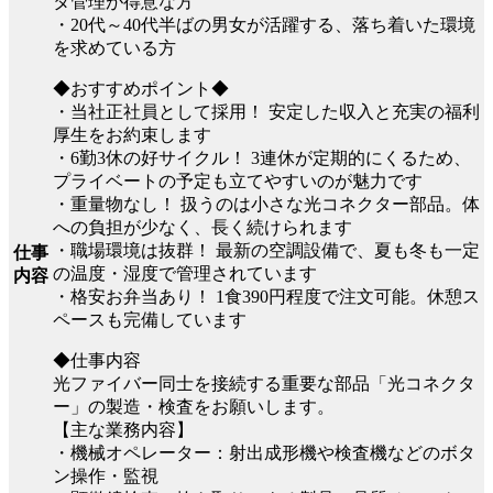
タ管理が得意な方
・20代～40代半ばの男女が活躍する、落ち着いた環境
を求めている方
◆おすすめポイント◆
・当社正社員として採用！ 安定した収入と充実の福利
厚生をお約束します
・6勤3休の好サイクル！ 3連休が定期的にくるため、
プライベートの予定も立てやすいのが魅力です
・重量物なし！ 扱うのは小さな光コネクター部品。体
への負担が少なく、長く続けられます
・職場環境は抜群！ 最新の空調設備で、夏も冬も一定
仕事
の温度・湿度で管理されています
内容
・格安お弁当あり！ 1食390円程度で注文可能。休憩ス
ペースも完備しています
◆仕事内容
光ファイバー同士を接続する重要な部品「光コネクタ
ー」の製造・検査をお願いします。
【主な業務内容】
・機械オペレーター：射出成形機や検査機などのボタ
ン操作・監視