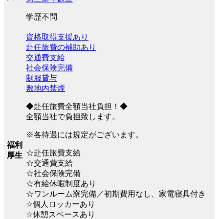
学歴不問
資格取得支援あり
赴任旅費の補助あり
交通費支給
社会保険完備
制服貸与
敷地内禁煙
◆赴任旅費全額当社負担！◆
全額当社で負担致します。
※各待遇には規定がございます。
福利
☆赴任旅費支給
厚生
☆交通費支給
☆社会保険完備
☆有給休暇制度あり
☆ワンルーム寮完備／初期費用なし、家電寝具付き
☆個人ロッカーあり
☆休憩スペースあり