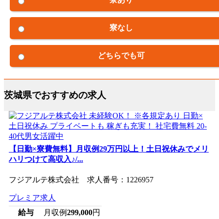
寮なし
どちらでも可
茨城県でおすすめの求人
【日勤×寮費無料】月収例29万円以上！土日祝休みでメリ
ハリつけて高収入♪/...
フジアルテ株式会社 求人番号：1226957
プレミア求人
給与
月収例
299,000
円