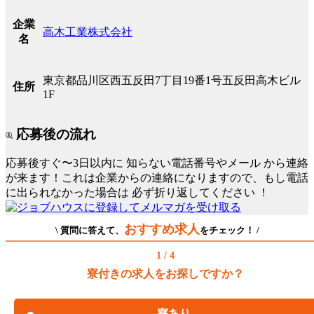
企業
高木工業株式会社
名
東京都品川区西五反田7丁目19番1号五反田高木ビル
住所
1F
応募後の流れ
応募後すぐ〜3日以内に
知らない電話番号やメール
から連絡
が来ます！これは企業からの連絡になりますので、もし電話
に出られなかった場合は
必ず折り返してください
！
おすすめ求人
\ 質問に答えて、
をチェック！ /
1 / 4
寮付きの求人をお探しですか？
寮あり