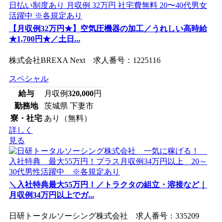
【月収例32万円★】空気圧機器の加工／うれしい高時給
★1,700円★／土日...
株式会社BREXA Next 求人番号：1225116
スペシャル
給与
月収例
320,000
円
勤務地
茨城県 下妻市
寮・社宅
あり（無料）
詳しく
見る
＼入社特典最大55万円！／トラクタの組立・溶接など｜
月収例34万円以上でガ...
日研トータルソーシング株式会社 求人番号：335209