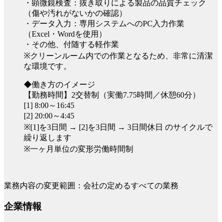
・顕微鏡検査：抜き取りによる製品の品質チェック
（傷や汚れがないかの確認）
・データ入力：専用システムへのPC入力作業
（Excel・Wordを使用）
・その他、付随する軽作業
※クリーンルーム内での作業となるため、非常に清潔
な環境です。
◆働き方のイメージ
【勤務時間】2交替制（実働7.75時間／休憩60分）
[1] 8:00～16:45
[2] 20:00～4:45
※[1]を3日間 → [2]を3日間 → 3日間休日 のサイクルで
繰り返します
※一ヶ月単位の変形労働時間制
業務内容の変更範囲：会社の定めるすべての業務
企業情報