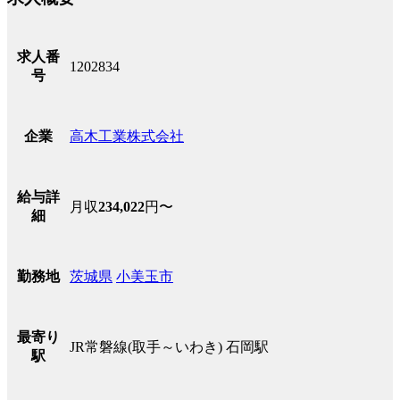
求人番
1202834
号
高木工業株式会社
企業
給与詳
月収
234,022
円〜
細
茨城県
小美玉市
勤務地
最寄り
JR常磐線(取手～いわき) 石岡駅
駅