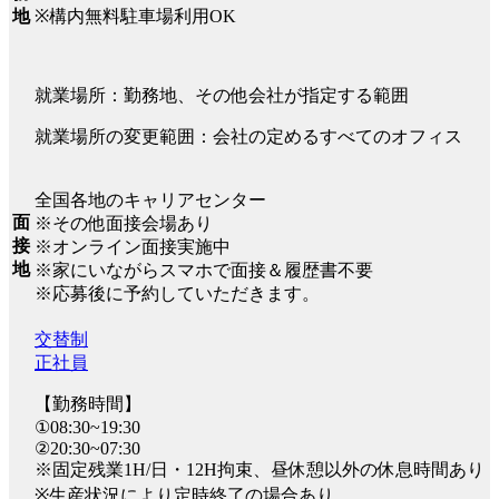
※構内無料駐車場利用OK
地
就業場所：勤務地、その他会社が指定する範囲
就業場所の変更範囲：会社の定めるすべてのオフィス
全国各地のキャリアセンター
面
※その他面接会場あり
接
※オンライン面接実施中
地
※家にいながらスマホで面接＆履歴書不要
※応募後に予約していただきます。
交替制
正社員
【勤務時間】
①08:30~19:30
②20:30~07:30
※固定残業1H/日・12H拘束、昼休憩以外の休息時間あり
※生産状況により定時終了の場合あり