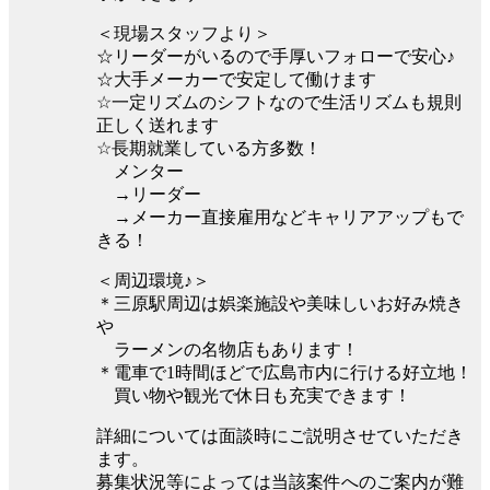
＜現場スタッフより＞
☆リーダーがいるので手厚いフォローで安心♪
☆大手メーカーで安定して働けます
☆一定リズムのシフトなので生活リズムも規則
正しく送れます
☆長期就業している方多数！
メンター
→リーダー
→メーカー直接雇用などキャリアアップもで
きる！
＜周辺環境♪＞
＊三原駅周辺は娯楽施設や美味しいお好み焼き
や
ラーメンの名物店もあります！
＊電車で1時間ほどで広島市内に行ける好立地！
買い物や観光で休日も充実できます！
詳細については面談時にご説明させていただき
ます。
募集状況等によっては当該案件へのご案内が難