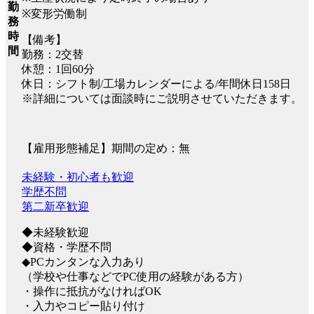
勤
※変形労働制
務
時
【備考】
間
勤務：2交替
休憩：1回60分
休日：シフト制/工場カレンダーによる/年間休日158日
※詳細については面談時にご説明させていただきます。
【雇用形態補足】期間の定め：無
未経験・初心者も歓迎
学歴不問
第二新卒歓迎
◆未経験歓迎
◆資格・学歴不問
◆PCカンタンな入力あり
（学校や仕事などでPC使用の経験がある方）
・操作に抵抗がなければOK
・入力やコピー貼り付け