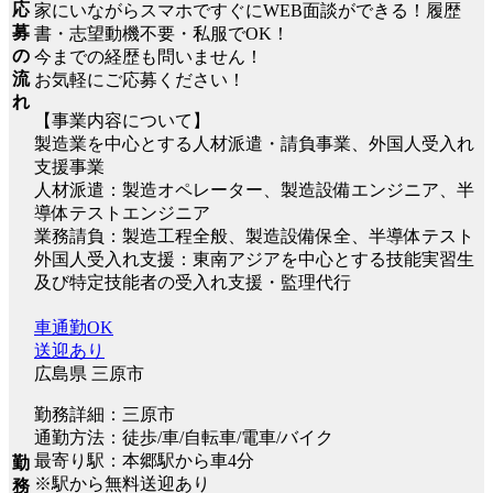
応
家にいながらスマホですぐにWEB面談ができる！履歴
募
書・志望動機不要・私服でOK！
の
今までの経歴も問いません！
流
お気軽にご応募ください！
れ
【事業内容について】
製造業を中心とする人材派遣・請負事業、外国人受入れ
支援事業
人材派遣：製造オペレーター、製造設備エンジニア、半
導体テストエンジニア
業務請負：製造工程全般、製造設備保全、半導体テスト
外国人受入れ支援：東南アジアを中心とする技能実習生
及び特定技能者の受入れ支援・監理代行
車通勤OK
送迎あり
広島県 三原市
勤務詳細：三原市
通勤方法：徒歩/車/自転車/電車/バイク
最寄り駅：本郷駅から車4分
勤
※駅から無料送迎あり
務