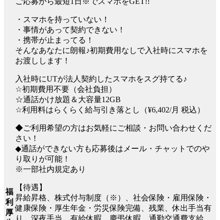
ご応募から最短1日※でスマホをGET!!
・スマホを持っていない！
・事情があって契約できない！
・携帯が止まってる！
そんなあなたに朗報♪初期費用なしで入社時にスマホを
お渡しします！
入社時にUTが法人契約したスマホをスグ持てる♪
☆初期費用不要（会社負担）
☆通話かけ放題＆大容量12GB
☆利用料はらくらく給与引き落とし（¥6,402/月 税込）
◆ご利用希望の方はお気軽にご相談・お問い合わせくだ
さい！
◆通話ができない方も応募後はメール・チャットでのや
り取りが可能！
※一部社内規定あり
【待遇】
福
昇給昇格、株式付与制度（※）、社会保険・雇用保険・
利
健康保険・厚生年金・労災保険完備、残業、休出手当有
厚
り、深夜手当、有給休暇、慶弔休暇、通勤交通費支給、