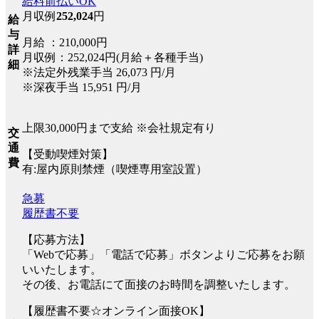
給料前払いOK
月収例
252,024
円
給
与
月給 ：210,000円
詳
月収例：252,024円(月給＋各種手当)
細
※法定外残業手当 26,073 円/月
※深夜手当 15,951 円/月
上限30,000円まで支給 ※会社規定有り
交
通
【受動喫煙対策】
費
有:屋内原則禁煙（喫煙専用室設置）
急募
履歴書不要
【応募方法】
「Webで応募」「電話で応募」ボタンよりご応募をお願
いいたします。
その後、お電話にて面接のお時間を調整いたします。
【履歴書不要☆オンライン面接OK】