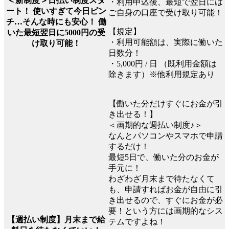
＜新制度＞日払い制度スタ
・利用申込後、最短で翌日には
ート！ 使いすぎて今日ピン
ご自身の口座で受け取り可能！
チ…そんな時にも安心！ 働
【規定】
いた最短翌日に5000円の受
・利用可能額は、実際に働いた
け取り可能！
日数分！
・5,000円 / 日 （既利用金額は
除きます）※他利用規定あり
【働いた分だけすぐにお金が引
き出せる！】
＜画期的な週払い制度♪＞
なんとパソコンやスマホで申請
するだけ！
最短5日で、働いた分のお金が
手元に！
わざわざ月末まで待たなくて
も、申請すればお金が自由に引
き出せるので、すぐにお金が必
要！という方には画期的なシス
【週払い制度】月末まで給
テムですよね！