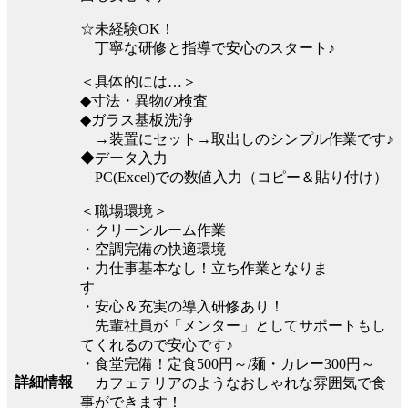
☆未経験OK！
丁寧な研修と指導で安心のスタート♪
＜具体的には…＞
◆寸法・異物の検査
◆ガラス基板洗浄
→装置にセット→取出しのシンプル作業です♪
◆データ入力
PC(Excel)での数値入力（コピー＆貼り付け）
＜職場環境＞
・クリーンルーム作業
・空調完備の快適環境
・力仕事基本なし！立ち作業となりま
す
・安心＆充実の導入研修あり！
先輩社員が「メンター」としてサポートもし
てくれるので安心です♪
・食堂完備！定食500円～/麺・カレー300円～
詳細情報
カフェテリアのようなおしゃれな雰囲気で食
事ができます！