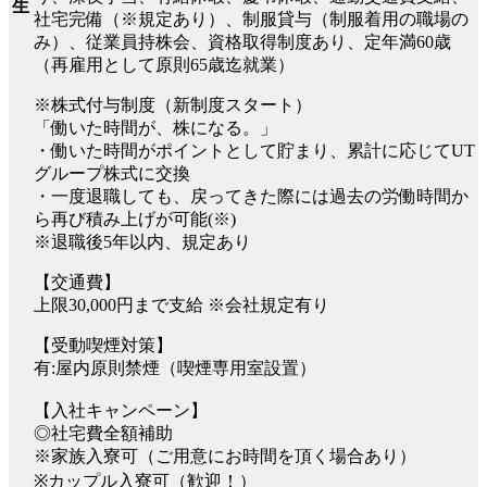
生
社宅完備（※規定あり）、制服貸与（制服着用の職場の
み）、従業員持株会、資格取得制度あり、定年満60歳
（再雇用として原則65歳迄就業）
※株式付与制度（新制度スタート）
「働いた時間が、株になる。」
・働いた時間がポイントとして貯まり、累計に応じてUT
グループ株式に交換
・一度退職しても、戻ってきた際には過去の労働時間か
ら再び積み上げが可能(※)
※退職後5年以内、規定あり
【交通費】
上限30,000円まで支給 ※会社規定有り
【受動喫煙対策】
有:屋内原則禁煙（喫煙専用室設置）
【入社キャンペーン】
◎社宅費全額補助
※家族入寮可（ご用意にお時間を頂く場合あり）
※カップル入寮可（歓迎！）