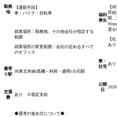
勤務
【待
【通勤手段】
地
昇給
車・バイク・自転車
福利
暇、
厚生
※n
度を
就業場所：勤務地、その他会社が指定する
範囲
【社
あり
就業場所の変更範囲：会社の定めるすべて
のオフィス
寮・
あり
社宅
最寄
JR東北本線(黒磯～利府・盛岡) 白石駅
り駅
公開
202
日
交通
あり ※規定支給
費
◆選考の進め方について◆