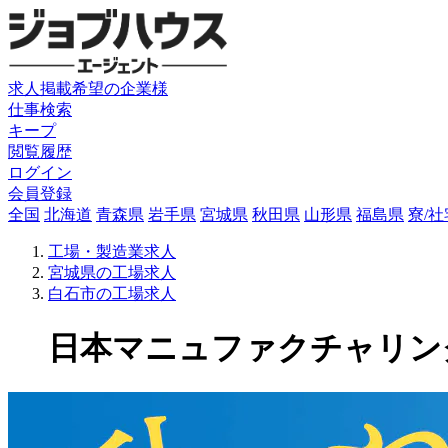
求人掲載希望の企業様
仕事検索
キープ
閲覧履歴
ログイン
会員登録
全国
北海道
青森県
岩手県
宮城県
秋田県
山形県
福島県
寮/
工場・製造業求人
宮城県の工場求人
白石市の工場求人
日本マニュファクチャリングサ