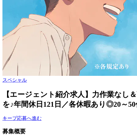
スペシャル
【エージェント紹介求人】力作業なし
を♪年間休日121日／各休暇あり◎20～5
キープ
応募へ進む
募集概要