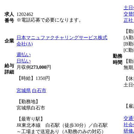
土日
交替
求人
1202462
※電話応募で必要になります。
正社
番号
【勤
日本マニュファクチャリングサービス株式
[A勤
企業
会社(A)
[B勤
[C勤
週払い
勤務
日払い
【勤
時間
給与
月収例
273,000
円
無期
詳細
【時給】1350円
【休
土日
宮城県
白石市
【勤務地】
【雇
宮城県白石市
交通
【最寄り駅】
社会
JR東北本線 白石駅（徒歩30分）／白石駅
研修
～工場まで送迎あり（A勤務のみの対応）