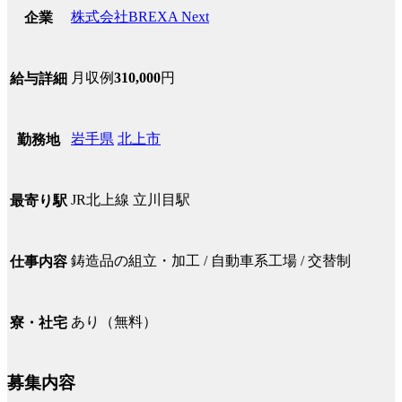
株式会社BREXA Next
企業
月収例
310,000
円
給与詳細
岩手県
北上市
勤務地
JR北上線 立川目駅
最寄り駅
鋳造品の組立・加工 / 自動車系工場 / 交替制
仕事内容
あり（無料）
寮・社宅
募集内容