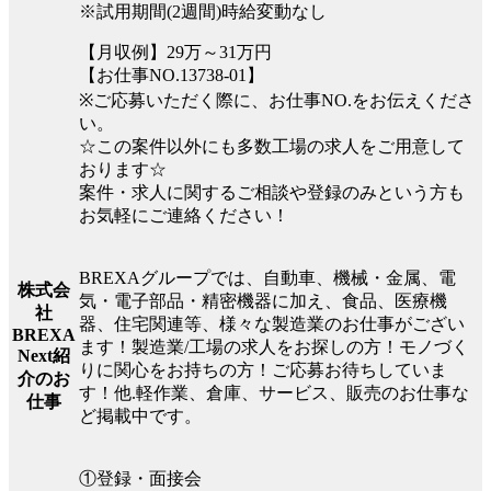
※試用期間(2週間)時給変動なし
【月収例】29万～31万円
【お仕事NO.13738-01】
※ご応募いただく際に、お仕事NO.をお伝えくださ
い。
☆この案件以外にも多数工場の求人をご用意して
おります☆
案件・求人に関するご相談や登録のみという方も
お気軽にご連絡ください！
BREXAグループでは、自動車、機械・金属、電
株式会
気・電子部品・精密機器に加え、食品、医療機
社
器、住宅関連等、様々な製造業のお仕事がござい
BREXA
ます！製造業/工場の求人をお探しの方！モノづく
Next紹
りに関心をお持ちの方！ご応募お待ちしていま
介のお
す！他.軽作業、倉庫、サービス、販売のお仕事な
仕事
ど掲載中です。
①登録・面接会