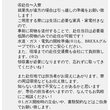
④赴任〜入寮
就業先が遠方の場合は引っ越しの準備をお願い致
します！
ご用意する寮には生活に必要な家具・家電付きな
ので、
事前に荷物を送付することで、赴任当日は必要最
低限の荷物のみでの赴任が可能です！
水道・ガス・電気の開栓準備(※1)も、BREXAグル
ープで行いますのでご安心ください。
また、現場までの赴任交通費も会社にて負担致し
ます。(※2)
領収書が必要になりますので、忘れずに取ってき
てくださいね！
また赴任地では担当者がお迎えにあがります。寮
の周辺環境などもお伝え致します。
知らない土地で不安なことがあるかと思います
が、専任の担当者がいますので、なんでもお気軽
にご相談ください！
※1.ガス開栓時の立会いや、書類契約などはご自身
でお願い致します。