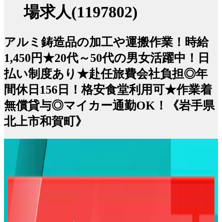
場求人(1197802)
アルミ鋳造品の加工や運搬作業！時給
1,450円★20代～50代の男女活躍中！日
払い制度あり★赴任旅費会社負担◎年
間休日156日！格安食堂利用可★作業着
無償貸与◎マイカー通勤OK！《岩手県
北上市和賀町》