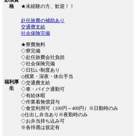
★未経験の方、歓迎！！
格
赴任旅費の補助あり
交通費支給
社会保険完備
★寮費無料
◇寮完備
◇赴任旅費会社負担
◇社会保険完備
◇日払い制度あり
◇残業・深夜・休出手当
福利厚
◇交通費支給
生
◇車・バイク通勤可
◇有給休暇
◇作業着無償貸与
◇食堂利用可（100円～400円）※日勤時のみ
◇仕出し弁当あり※夜勤時のみ
◇お弁当持ち込み可
※各待遇は規定有