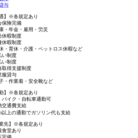
貸与
遇】※各規定あり
会保険完備
康・年金・雇用・労災
給休暇制度
種休暇制度
休・育休・介護・ペットロス休暇など
払い制度
払い制度
格取得支援制度
業服貸与
子・作業着・安全靴など
勤】※各規定あり
・バイク・自転車通勤可
勤交通費支給
km以上の通勤でガソリン代も支給
業先】※各規定あり
員食堂あり
店完備