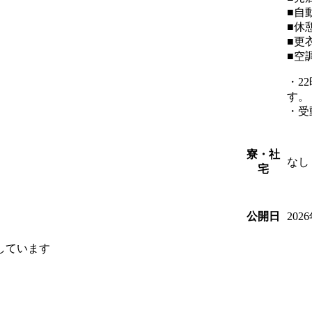
■自
■休
■更
■空
・2
す。
・受
寮・社
なし
宅
202
公開日
しています