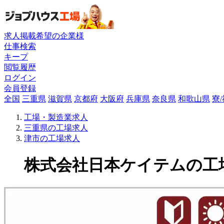
求人掲載希望の企業様
仕事検索
キープ
閲覧履歴
ログイン
会員登録
全国
三重県
滋賀県
京都府
大阪府
兵庫県
奈良県
和歌山県
寮
工場・製造業求人
三重県の工場求人
津市の工場求人
株式会社日本ケイテムの工場求人