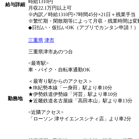
時給1310円
給与詳細
月収22.1万円以上可
※内訳／時給1310円×7時間45分×21日＋残業手当
※繁忙期・閑散期等によって月収・残業時間は変
◆日払い・仮払いOK（アプリでカンタン申請！）
三重県
津市
三重県津市あのつ台
<最寄駅>
車・バイク・自転車通勤OK
＜最寄り駅からのアクセス＞
★JR紀勢本線「一身田」駅より車10分
★伊勢鉄道伊勢線「河芸」駅より車10分
勤務地
★近畿鉄道名古屋線「高田本山」駅より車13分
<近隣アクセス>
「ローソン 津サイエンスシティ店」より車2分