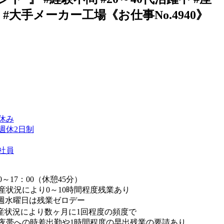
#大手メーカー工場《お仕事No.4940》
休み
週休2日制
社員
0～17：00（休憩45分）
産状況により0～10時間程度残業あり
週水曜日は残業ゼロデー
産状況により数ヶ月に1回程度の頻度で
帯への時差出勤や1時間程度の早出残業の要請あり