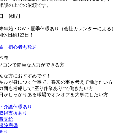
談の上での依頼です。
日・休暇】
末年始・GW・夏季休暇あり（会社カレンダーによる）
間休日約123日！
験・初心者も歓迎
不問
ソコンで簡単な入力ができる方
んな方におすすめです！
キルが身につく仕事で、将来の事も考えて働きたい方
力面も考慮して”座り作業あり”で働きたい方
日がしっかりある職場でオンオフを大事にしたい方
・介護休暇あり
取得支援あり
費支給
保険完備
あり