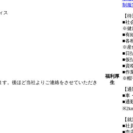
制服
ィス
【待
■社
※健
■有
■各
※産
■日
■仮
■資
■作
福利厚
※帽
します。後ほど当社よりご連絡をさせていただき
生
【通
■車
■通
※2
【就
■社
■売