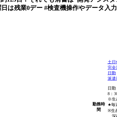
曜日は残業0デー #検査機操作やデータ入力 
土日
完全
日勤
派遣
日勤
8：3
※生
勤務時
★毎
間
※生
深夜