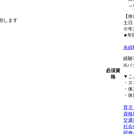
→相
【休
動します
土日
※年
★年
未経
経験
※パ
必須資
▼こ
格
・ス
・体
・休
育児
資格
交通
社会
研修