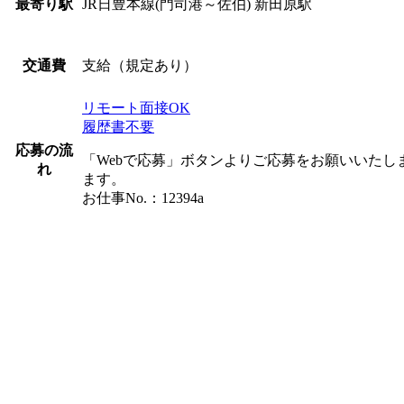
JR日豊本線(門司港～佐伯) 新田原駅
最寄り駅
支給（規定あり）
交通費
リモート面接OK
履歴書不要
応募の流
「Webで応募」ボタンよりご応募をお願いいた
れ
ます。
お仕事No.：12394a