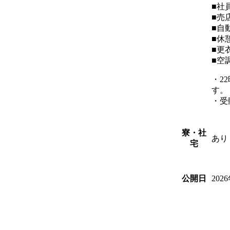
■社
■売
■自
■休
■更
■空
・2
す。
・受
寮・社
あり
宅
202
公開日