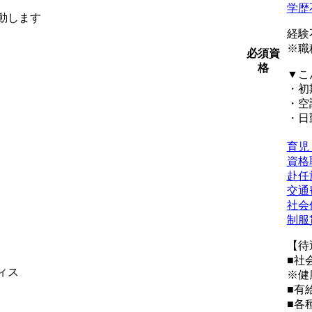
学歴
動します
経験
※職
必須資
格
▼こ
・初
・空
・日
育児
資格
赴任
交通
社会
制服
【待
■社
ィス
※健
■有
■各