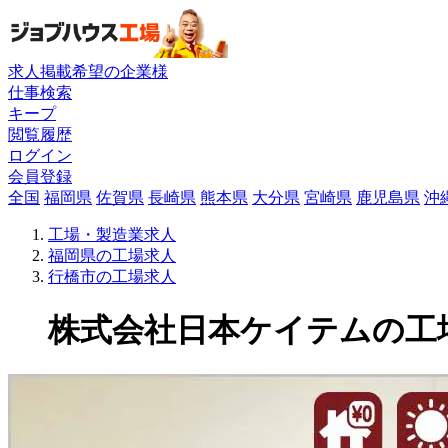
求人掲載希望の企業様
仕事検索
キープ
閲覧履歴
ログイン
会員登録
全国
福岡県
佐賀県
長崎県
熊本県
大分県
宮崎県
鹿児島県
沖
工場・製造業求人
福岡県の工場求人
行橋市の工場求人
株式会社日本ケイテムの工場求人