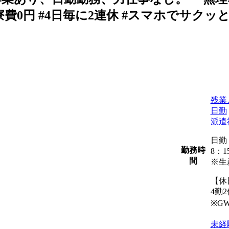
#寮費0円 #4日毎に2連休 #スマホでサクッ
残業
日勤
派遣
日勤
勤務時
8：1
間
※生
【休
4勤2
※G
未経