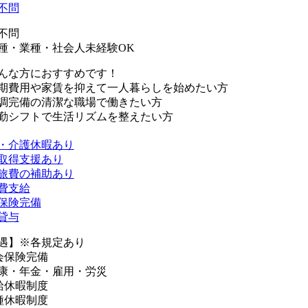
不問
不問
種・業種・社会人未経験OK
んな方におすすめです！
期費用や家賃を抑えて一人暮らしを始めたい方
調完備の清潔な職場で働きたい方
勤シフトで生活リズムを整えたい方
・介護休暇あり
取得支援あり
旅費の補助あり
費支給
保険完備
貸与
遇】※各規定あり
会保険完備
康・年金・雇用・労災
給休暇制度
種休暇制度