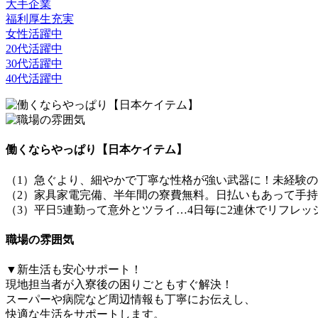
大手企業
福利厚生充実
女性活躍中
20代活躍中
30代活躍中
40代活躍中
働くならやっぱり【日本ケイテム】
（1）急ぐより、細やかで丁寧な性格が強い武器に！未経験
（2）家具家電完備、半年間の寮費無料。日払いもあって手
（3）平日5連勤って意外とツライ…4日毎に2連休でリフレ
職場の雰囲気
▼新生活も安心サポート！
現地担当者が入寮後の困りごともすぐ解決！
スーパーや病院など周辺情報も丁寧にお伝えし、
快適な生活をサポートします。