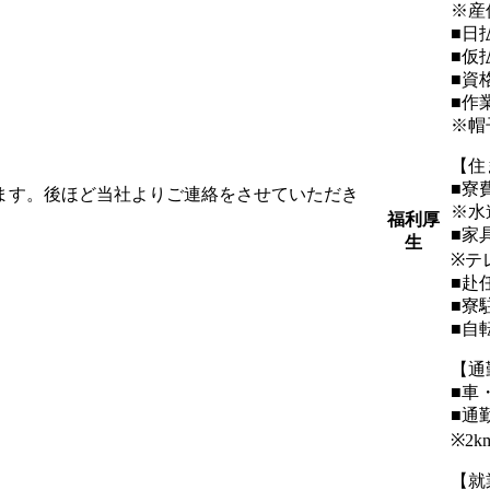
※産
■日
■仮
■資
■作
※帽
【住
■寮
します。後ほど当社よりご連絡をさせていただき
※水
福利厚
■家
生
※テ
■赴
■寮
■自
【通
■車
■通
※2
【就