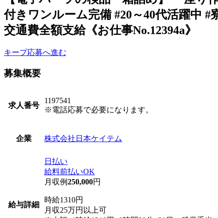
付きワンルーム完備 #20～40代活躍中 
交通費全額支給《お仕事No.12394a》
キープ
応募へ進む
募集概要
1197541
求人番号
※電話応募で必要になります。
株式会社日本ケイテム
企業
日払い
給料前払いOK
月収例
250,000
円
時給1310円
給与詳細
月収25万円以上可