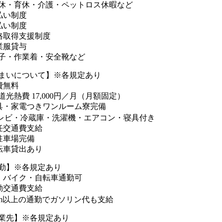
休・育休・介護・ペットロス休暇など
払い制度
払い制度
格取得支援制度
業服貸与
子・作業着・安全靴など
まいについて】※各規定あり
費無料
道光熱費 17,000円／月（月額固定）
具・家電つきワンルーム寮完備
レビ・冷蔵庫・洗濯機・エアコン・寝具付き
任交通費支給
駐車場完備
転車貸出あり
勤】※各規定あり
・バイク・自転車通勤可
勤交通費支給
km以上の通勤でガソリン代も支給
業先】※各規定あり