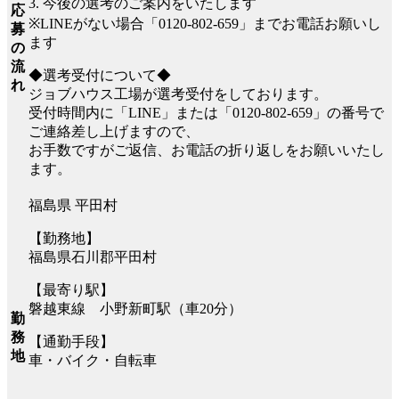
3. 今後の選考のご案内をいたします
応
※LINEがない場合「0120-802-659」までお電話お願いし
募
ます
の
流
◆選考受付について◆
れ
ジョブハウス工場が選考受付をしております。
受付時間内に「LINE」または「0120-802-659」の番号で
ご連絡差し上げますので、
お手数ですがご返信、お電話の折り返しをお願いいたし
ます。
福島県 平田村
【勤務地】
福島県石川郡平田村
【最寄り駅】
磐越東線 小野新町駅（車20分）
勤
務
【通勤手段】
地
車・バイク・自転車