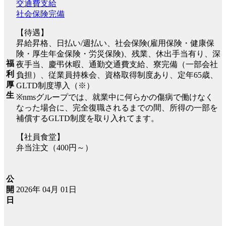
交通費支給
社会保険完備
【待遇】
昇給昇格、日払い/週払い、社会保険(雇用保険・健康保
険・厚生年金保険・労災保険)、残業、休出手当有り、深
福
夜手当、慶弔休暇、通勤交通費支給、寮完備（一部会社
利
負担）、従業員持株会、資格取得制度あり、定年65歳、
厚
GLTD制度導入（※）
生
※nmsグループでは、就業中に何らかの傷病で働けなく
なった場合に、完全復職されるまでの間、所得の一部を
補償するGLTD制度を取り入れてます。
【社員食堂】
弁当注文（400円～）
公
2026年 04月 01日
開
日