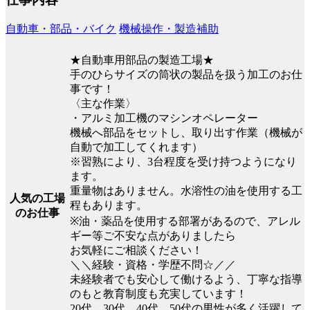
自動車・部品・バイク
機械操作・製造補助
★自動車用部品の製造工場★
手のひらサイズの筒状の製品を扱う加工のお仕
事です！
〈主な作業〉
・アルミ加工機のマシンオペレーター
機械へ部品をセットし、取り出す作業（機械が
自動で加工してくれます）
※習熟により、3台程度を受け持つようになり
ます。
重量物はありません。水溶性の油を使用する工
人気の工場
程もあります。
のお仕事
※油・薬品を使用する部署があるので、アレル
ギー等ご不安な点がありましたら
お気軽にご相談ください！
＼＼経験・資格・学歴不問☆／／
未経験者でも安心して働けるよう、丁寧な指導
のもと教育制度も充実しています！
20代、30代、40代、50代の男性が多く活躍して