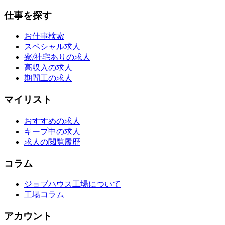
仕事を探す
お仕事検索
スペシャル求人
寮/社宅ありの求人
高収入の求人
期間工の求人
マイリスト
おすすめの求人
キープ中の求人
求人の閲覧履歴
コラム
ジョブハウス工場について
工場コラム
アカウント