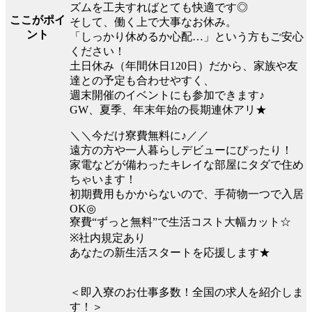
ズムを工夫すればとても快適です◎
ここがポイ
そして、働く上で大事なお休み。
ント
「しっかり休めるか心配…」という方もご安心
ください！
土日休み（年間休日120日）だから、家族や友
達との予定も合わせやすく、
週末開催のイベントにも参加できます♪
GW、夏季、年末年始の長期連休アリ★
＼＼今だけ寮費無料に♪／／
遠方の方や一人暮らしデビューにぴったり！
家電などが備わったキレイな部屋にタダで住め
ちゃいます！
初期費用もかからないので、手荷物一つで入居
OK◎
寮費“ずっと無料”で生活コスト大幅カット☆
※社内規定あり
あなたの新生活スタートを応援します★
＜即入寮のお仕事多数！全国の求人を紹介しま
す！＞