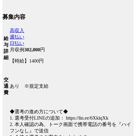
募集内容
高収入
週払い
給
日払い
与
月収例
302,000
円
詳
細
【時給】1400円
交
あり ※規定支給
通
費
◆選考の進め方について◆
1. 選考受付LINEの追加： https://lin.ee/6XklqXk
2. 本人確認の為、トーク画面で携帯電話の番号を『ハイ
フンなし』で送信