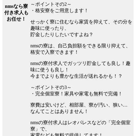
～ポイントその2～
nmsなら寮
・格安寮をご用意します！
付き求人も
お任せ！
せっかく寮に住むなら家賃を抑えて、その分を
趣味に使ったり、
貯金したりしたいですよね？
nmsの寮は、自己負担額をできる限り抑えて、
格安で入寮できます！
nmsの寮付求人でガッツリ貯金しても良し！趣
味に使うも良し！
今までよりも豊かな生活が送れるかも！？
～ポイントその3～
・完全個室寮！家具や家電も無料で完備！
寮費は安いけど、相部屋、寮が汚い、狭い…
なんてことはありません！
nmsの寮付求人はレオパレスなどの「完全個室
寮」で、
家電なども無料で提供してます！