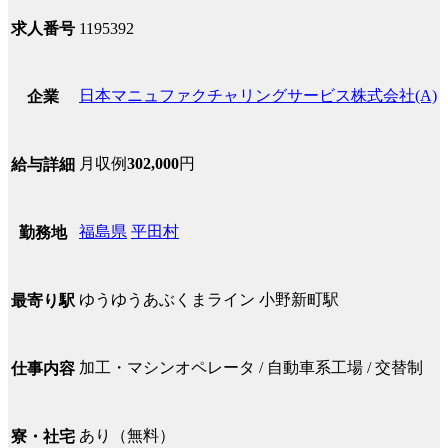
求人番号
1195392
日本マニュファクチャリングサービス株式会社(A)
企業
月収例
302,000
円
給与詳細
福島県
平田村
勤務地
ゆうゆうあぶくまライン 小野新町駅
最寄り駅
加工・マシンオペレータ / 自動車系工場 / 交替制
仕事内容
あり（無料）
寮・社宅