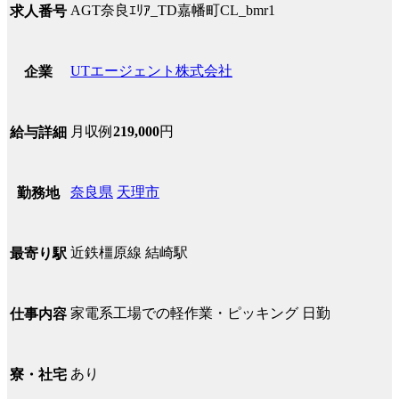
AGT奈良ｴﾘｱ_TD嘉幡町CL_bmr1
求人番号
UTエージェント株式会社
企業
月収例
219,000
円
給与詳細
奈良県
天理市
勤務地
近鉄橿原線 結崎駅
最寄り駅
家電系工場での軽作業・ピッキング 日勤
仕事内容
あり
寮・社宅