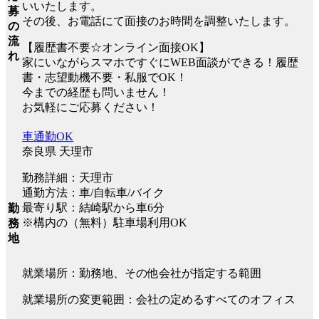
いいたします。
募
その後、お電話にて面接のお時間を調整いたします。
の
流
【履歴書不要☆オンライン面接OK】
れ
家にいながらスマホですぐにWEB面談ができる！履歴
書・志望動機不要・私服でOK！
今までの経歴も問いません！
お気軽にご応募ください！
車通勤OK
奈良県 天理市
勤務詳細：天理市
通勤方法：車/自転車/バイク
最寄り駅：結崎駅から車6分
勤
※構内の（無料）駐車場利用OK
務
地
就業場所：勤務地、その他会社が指定する範囲
就業場所の変更範囲：会社の定めるすべてのオフィス