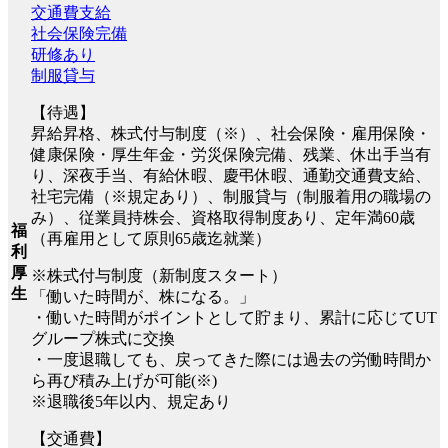
交通費支給
社会保険完備
研修あり
制服貸与
【待遇】
昇給昇格、株式付与制度（※）、社会保険・雇用保険・
健康保険・厚生年金・労災保険完備、残業、休出手当有
り、深夜手当、有給休暇、慶弔休暇、通勤交通費支給、
社宅完備（※規定あり）、制服貸与（制服着用の職場の
み）、従業員持株会、資格取得制度あり、定年満60歳
福
（再雇用として原則65歳迄就業）
利
厚
※株式付与制度（新制度スタート）
生
「働いた時間が、株になる。」
・働いた時間がポイントとして貯まり、累計に応じてUT
グループ株式に交換
・一度退職しても、戻ってきた際には過去の労働時間か
ら再び積み上げが可能(※)
※退職後5年以内、規定あり
【交通費】