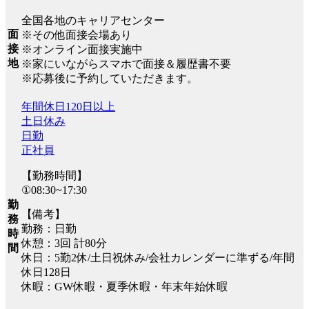
全国各地のキャリアセンター
面
※その他面接会場あり
接
※オンライン面接実施中
地
※家にいながらスマホで面接＆履歴書不要
※応募後に予約していただきます。
年間休日120日以上
土日休み
日勤
正社員
【勤務時間】
①08:30~17:30
勤
【備考】
務
勤務：日勤
時
休憩：3回 計80分
間
休日：5勤2休/土日祝休み/会社カレンダーに準ずる/年間
休日128日
休暇：GW休暇・夏季休暇・年末年始休暇