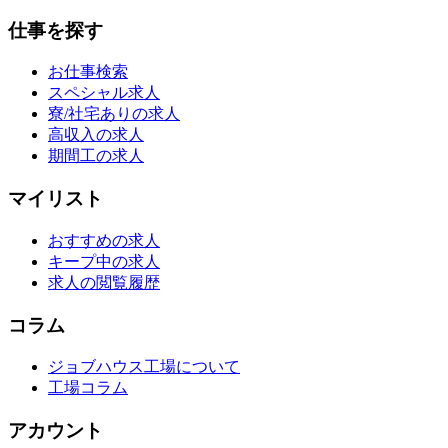
仕事を探す
お仕事検索
スペシャル求人
寮/社宅ありの求人
高収入の求人
期間工の求人
マイリスト
おすすめの求人
キープ中の求人
求人の閲覧履歴
コラム
ジョブハウス工場について
工場コラム
アカウント