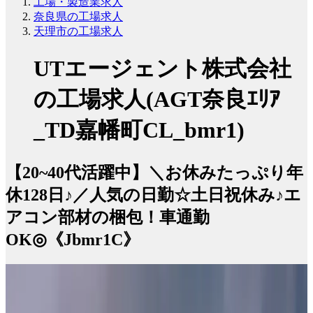
工場・製造業求人
奈良県の工場求人
天理市の工場求人
UTエージェント株式会社
の工場求人(AGT奈良ｴﾘｱ
_TD嘉幡町CL_bmr1)
【20~40代活躍中】＼お休みたっぷり年
休128日♪／人気の日勤☆土日祝休み♪エ
アコン部材の梱包！車通勤
OK◎《Jbmr1C》