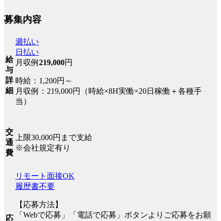
募集内容
週払い
日払い
給
月収例
219,000
円
与
詳
時給：1,200円～
細
月収例：219,000円（時給×8H実働×20日稼働＋各種手
当）
交
上限30,000円まで支給
通
※会社規定有り
費
リモート面接OK
履歴書不要
【応募方法】
「Webで応募」「電話で応募」ボタンよりご応募をお願
応