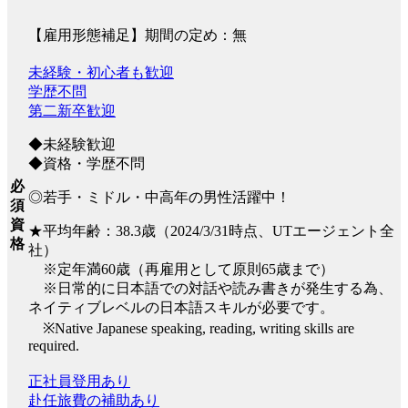
【雇用形態補足】期間の定め：無
未経験・初心者も歓迎
学歴不問
第二新卒歓迎
◆未経験歓迎
◆資格・学歴不問
必
◎若手・ミドル・中高年の男性活躍中！
須
資
★平均年齢：38.3歳（2024/3/31時点、UTエージェント全
格
社）
※定年満60歳（再雇用として原則65歳まで）
※日常的に日本語での対話や読み書きが発生する為、
ネイティブレベルの日本語スキルが必要です。
※Native Japanese speaking, reading, writing skills are
required.
正社員登用あり
赴任旅費の補助あり