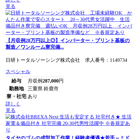
見る
【月収例28万円以上◎】インバーター・プリント基板の
製造／ワンルーム寮完備...
日研トータルソーシング株式会社 求人番号：1149734
スペシャル
給与
月収例
287,000
円
勤務地
三重県 鈴鹿市
寮・社宅
あり
詳しく
見る
タイヤのゴムの成型加工作業！経験者優遇★若手～ミド