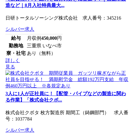
造など｜8月入社特典最大...
日研トータルソーシング株式会社 求人番号：345216
シルバー求人
給与
月収例
450,000
円
勤務地
三重県 いなべ市
寮・社宅
あり（無料）
詳しく
見る
3人に1人が正社員に！【配管・パイプなどの製造に関わ
る作業】「株式会社クボ...
株式会社クボタ 枚方製造所 期間工（鋳鋼部門） 求人番
号：1037784
シルバー求人