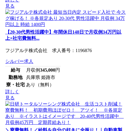
見る
【20-30代男性活躍中】年間休日148日で月収例34万円以
上×社宅費無料...
フジアルテ株式会社 求人番号：1196876
シルバー求人
給与
月収例
345,000
円
勤務地
兵庫県 姫路市
寮・社宅
あり（無料）
詳しく
見る
＼寮費無料！／給料を自分の好きに全振り！｜自動車製