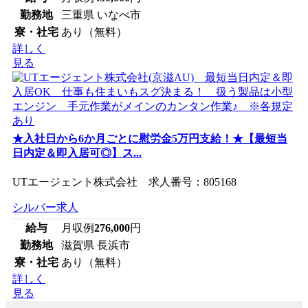
勤務地
三重県 いなべ市
寮・社宅
あり（無料）
詳しく
見る
★入社日から6か月ごとに慰労金5万円支給！★【最短当
日内定＆即入居可◎】ス...
UTエージェント株式会社 求人番号：805168
シルバー求人
給与
月収例
276,000
円
勤務地
滋賀県 長浜市
寮・社宅
あり（無料）
詳しく
見る