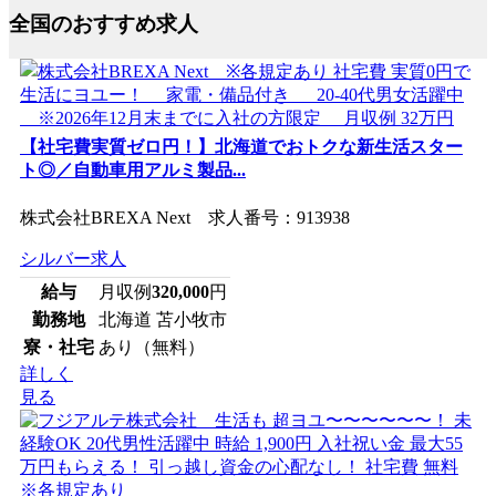
全国のおすすめ求人
【社宅費実質ゼロ円！】北海道でおトクな新生活スター
ト◎／自動車用アルミ製品...
株式会社BREXA Next 求人番号：913938
シルバー求人
給与
月収例
320,000
円
勤務地
北海道 苫小牧市
寮・社宅
あり（無料）
詳しく
見る