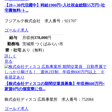
【20～30代活躍中】時給1900円×入社祝金総額55万円×社
宅費無料/ト...
フジアルテ株式会社 求人番号：921707
ゴールド求人
給与
月収例
378,000
円
勤務地
茨城県 つくばみらい市
寮・社宅
あり（無料）
詳しく
見る
【株式会社ディスコの期間従業員募集】年収例600万円×
家賃0円の個室寮に住...
株式会社ディスコ 広島事業所 求人番号：752084
ゴールド求人