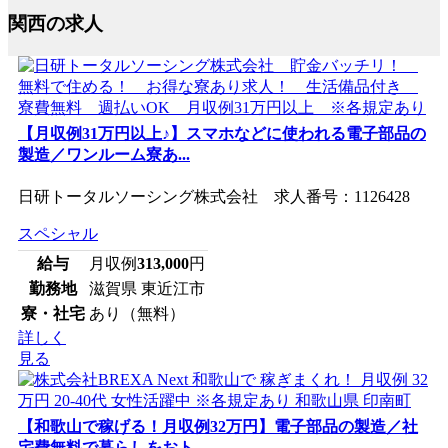
関西の求人
【月収例31万円以上♪】スマホなどに使われる電子部品の
製造／ワンルーム寮あ...
日研トータルソーシング株式会社 求人番号：1126428
スペシャル
給与
月収例
313,000
円
勤務地
滋賀県 東近江市
寮・社宅
あり（無料）
詳しく
見る
【和歌山で稼げる！月収例32万円】電子部品の製造／社
宅費無料で暮らしをおト...