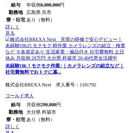
給与
年収例
6,000,000
円
勤務地
広島県 呉市
寮・社宅
あり（無料）
詳しく
見る
未経験OK！モクモク作業♪｜カメラレンズの組立など｜
社宅費無料でおトクに暮...
株式会社BREXA Next 求人番号：1181792
ゴールド求人
給与
月収例
290,000
円
勤務地
大分県 杵築市
寮・社宅
あり（無料）
詳しく
見る