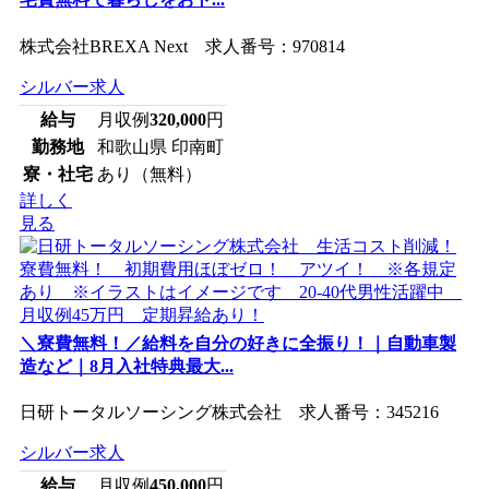
株式会社BREXA Next 求人番号：970814
シルバー求人
給与
月収例
320,000
円
勤務地
和歌山県 印南町
寮・社宅
あり（無料）
詳しく
見る
＼寮費無料！／給料を自分の好きに全振り！｜自動車製
造など｜8月入社特典最大...
日研トータルソーシング株式会社 求人番号：345216
シルバー求人
給与
月収例
450,000
円