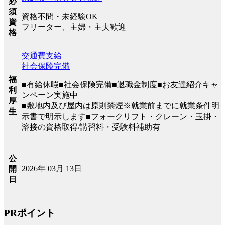
必
須
資格不問・未経験OK
資
フリーター、主婦・主夫歓迎
格
交通費支給
社会保険完備
福
■有給休暇■社会保険完備■退職金制度■お友達紹介キャ
利
ンペーン実施中
厚
■敷地内及び屋内は原則禁煙※就業前までに就業条件明
生
示書で明示します■フォークリフト・クレーン・玉掛・
溶接の資格取得/講習料・受験料補助有
公
2026年 03月 13日
開
日
PRポイント