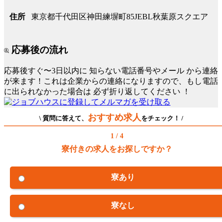
東京都千代田区神田練塀町85JEBL秋葉原スクエア
住所
応募後の流れ
応募後すぐ〜3日以内に
知らない電話番号やメール
から連絡
が来ます！これは企業からの連絡になりますので、もし電話
に出られなかった場合は
必ず折り返してください
！
おすすめ求人
\ 質問に答えて、
をチェック！ /
1 / 4
寮付きの求人をお探しですか？
寮あり
寮なし