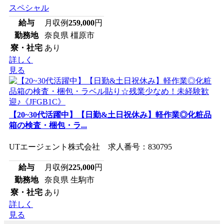
スペシャル
給与
月収例
259,000
円
勤務地
奈良県 橿原市
寮・社宅
あり
詳しく
見る
【20~30代活躍中】【日勤&土日祝休み】軽作業◎化粧品
箱の検査・梱包・ラ...
UTエージェント株式会社 求人番号：830795
給与
月収例
225,000
円
勤務地
奈良県 生駒市
寮・社宅
あり
詳しく
見る