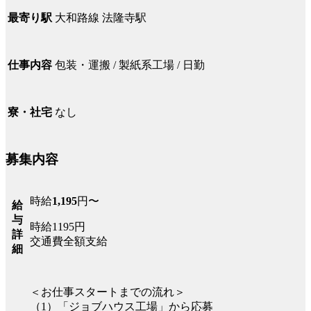
大和路線 法隆寺駅
最寄り駅
包装・運搬 / 製紙系工場 / 日勤
仕事内容
なし
寮・社宅
募集内容
時給
1,195
円〜
給
与
時給1195円
詳
交通費全額支給
細
＜お仕事スタートまでの流れ＞
（1）「ジョブハウス工場」から応募